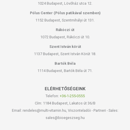
1024 Budapest, Lövőház utca 12.
Pólus Center (Pólus patikával szemben)
1152 Budapest, Szentmihályi út 131.
Rákóczi út
1072 Budapest, Rákóczi út 10.
Szent István körút
1137 Budapest, Szent István Körút 18.
Bartók Béla
1114 Budapest, Bartók Béla út 71.
ELÉRHETŐSÉGEINK
Telefon:
+36-1-255-0555
Cím: 1184 Budapest, Lakatos út 36/B
Email: rendeles@multi-vitamin.hu, Viszonteladói - Partneri - Sales:
sales@bioegeszseg.hu