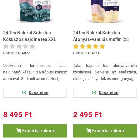
24 Tea Natural Soba tea -
24 tea Natural Soba tea
Kókuszos hajdina tea XXL
Áfonyás-vaníliás muffin ízű
500g
Cikksz.
TFT6077
Cikksz.
TFT6114
100%-ban természetes tatár
Tatár hajdina tea áfonya-vanília
hajdinából készült tea trópusi kókusz
ízesítéssel. Serkenti az emésztést,
aromával. Serkenti az emésztést, ...
elősegíti a folyadék és méreganyag...
Készleten
Készleten
8 495 Ft
2 495 Ft
Kosárba rakom
Kosárba rakom