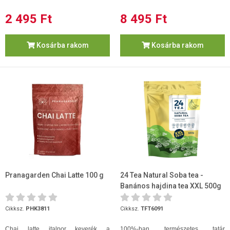
2 495 Ft
8 495 Ft
Kosárba rakom
Kosárba rakom
Pranagarden Chai Latte 100 g
24 Tea Natural Soba tea -
Banános hajdina tea XXL 500g
Cikksz.
PHK3811
Cikksz.
TFT6091
Chai latte italpor keverék a
100%-ban természetes tatár