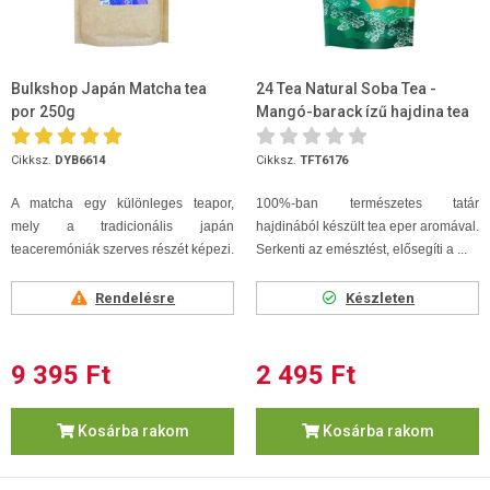
Bulkshop Japán Matcha tea
24 Tea Natural Soba Tea -
por 250g
Mangó-barack ízű hajdina tea
100g
Cikksz.
DYB6614
Cikksz.
TFT6176
A matcha egy különleges teapor,
100%-ban természetes tatár
mely a tradicionális japán
hajdinából készült tea eper aromával.
teaceremóniák szerves részét képezi.
Serkenti az emésztést, elősegíti a ...
Rendelésre
Készleten
9 395 Ft
2 495 Ft
Kosárba rakom
Kosárba rakom