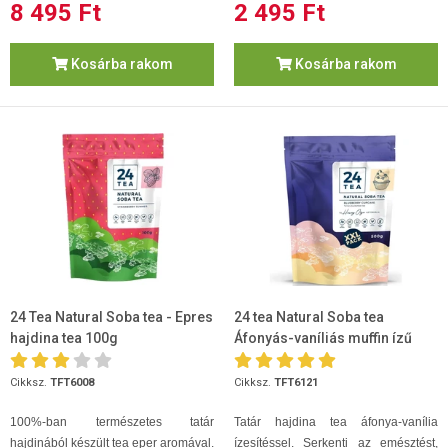
8 495 Ft
2 495 Ft
Kosárba rakom
Kosárba rakom
24 Tea Natural Soba tea - Epres
24 tea Natural Soba tea
hajdina tea 100g
Áfonyás-vaníliás muffin ízű
XXL 500g
Cikksz.
TFT6008
Cikksz.
TFT6121
100%-ban természetes tatár
Tatár hajdina tea áfonya-vanília
hajdinából készült tea eper aromával.
ízesítéssel. Serkenti az emésztést,