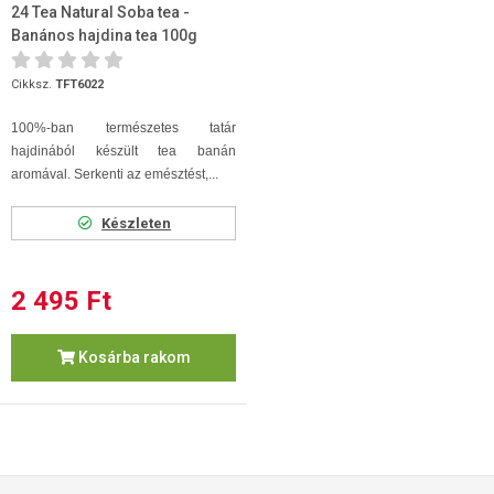
24 Tea Natural Soba tea -
Banános hajdina tea 100g
Cikksz.
TFT6022
100%-ban természetes tatár
hajdinából készült tea banán
aromával. Serkenti az emésztést,...
Készleten
2 495 Ft
Kosárba rakom