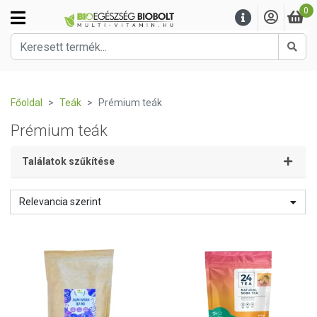
0
Kere
Főoldal
Teák
Prémium teák
Prémium teák
Találatok szűkítése
Relevancia szerint