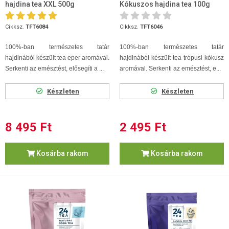
hajdina tea XXL 500g
Kókuszos hajdina tea 100g
Cikksz.
TFT6084
Cikksz.
TFT6046
100%-ban természetes tatár
100%-ban természetes tatár
hajdinából készült tea eper aromával.
hajdinából készült tea trópusi kókusz
Serkenti az emésztést, elősegíti a ...
aromával. Serkenti az emésztést, e...
Készleten
Készleten
8 495 Ft
2 495 Ft
Kosárba rakom
Kosárba rakom