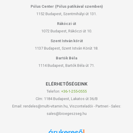
Pólus Center (Pólus patikával szemben)
1152 Budapest, Szentmihályi út 131.
Rákóczi út
1072 Budapest, Rákóczi út 10.
Szent István körút
1137 Budapest, Szent István Körút 18.
Bartók Béla
1114 Budapest, Bartók Béla út 71.
ELÉRHETŐSÉGEINK
Telefon:
+36-1-255-0555
Cím: 1184 Budapest, Lakatos út 36/B
Email: rendeles@multi-vitamin.hu, Viszonteladói - Partneri - Sales:
sales@bioegeszseg.hu