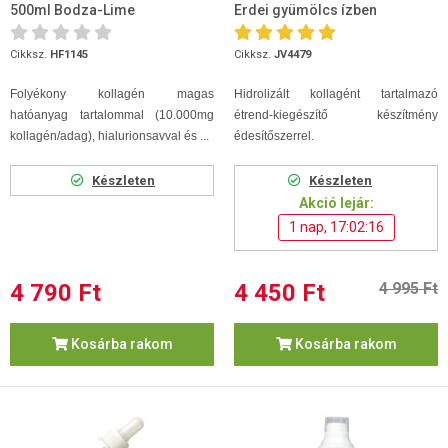
500ml Bodza-Lime
Erdei gyümölcs ízben
Cikksz.
HF1145
Cikksz.
JV4479
Folyékony kollagén magas
Hidrolizált kollagént tartalmazó
hatóanyag tartalommal (10.000mg
étrend-kiegészítő készítmény
kollagén/adag), hialurionsavval és ...
édesítőszerrel.
Készleten
Készleten
Akció lejár:
1 nap, 17:02:15
4 790 Ft
4 450 Ft
4 995 Ft
Kosárba rakom
Kosárba rakom