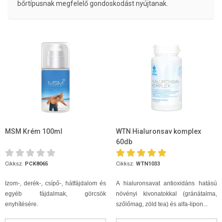
bőrtípusnak megfelelő gondoskodást nyújtanak.
MSM Krém 100ml
WTN Hialuronsav komplex
60db
Cikksz.
PCK8065
Cikksz.
WTN1033
Izom-, derék-, csípő-, hátfájdalom és
A hialuronsavat antioxidáns hatású
egyéb fájdalmak, görcsök
növényi kivonatokkal (gránátalma,
enyhítésére.
szőlőmag, zöld tea) és alfa-lipon...