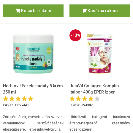
Kosárba rakom
Kosárba rakom
-13%
Herbiovit Fekete nadálytő krém
JutaVit Collagen Komplex
250 ml
italpor 400g EPER ízben
Cikksz.
HBV7443
Cikksz.
JV4387
Zárt sérülések, esések során szerzett
Hidrolizált kollagént tartalmazó
véraláfutások felszívódásának
étrend-kiegészítő készítmény
elősegítésére, illetve ínhüvelygyulla...
édesítőszerrel.