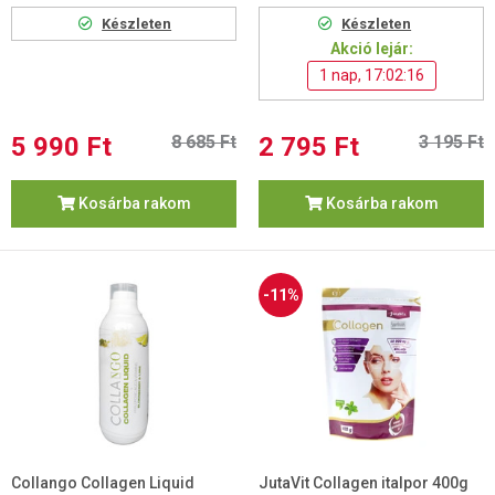
Készleten
Készleten
Akció lejár:
1 nap, 17:02:15
5 990 Ft
8 685 Ft
2 795 Ft
3 195 Ft
Kosárba rakom
Kosárba rakom
-11%
Collango Collagen Liquid
JutaVit Collagen italpor 400g