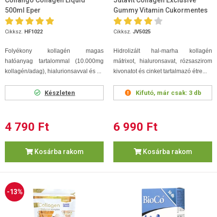
Collango Collagen Liquid
Jutavit Collagen Exclusive
500ml Eper
Gummy Vitamin Cukormentes
60 db
Cikksz.
HF1022
Cikksz.
JV5025
Folyékony kollagén magas
Hidrolizált hal-marha kollagén
hatóanyag tartalommal (10.000mg
mátrixot, hialuronsavat, rózsaszirom
kollagén/adag), hialurionsavval és ...
kivonatot és cinket tartalmazó étre...
Készleten
Kifutó, már csak:
3 db
4 790 Ft
6 990 Ft
Kosárba rakom
Kosárba rakom
-13%