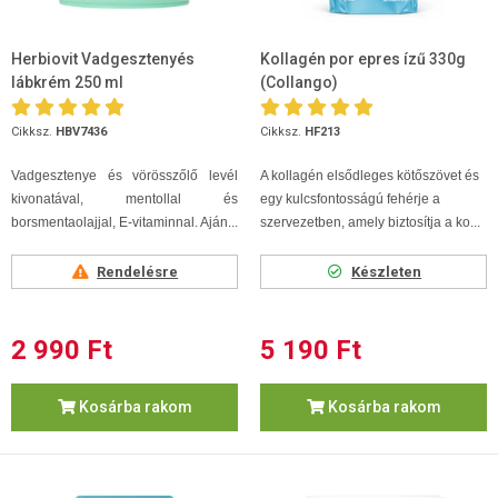
Herbiovit Vadgesztenyés
Kollagén por epres ízű 330g
lábkrém 250 ml
(Collango)
Cikksz.
HBV7436
Cikksz.
HF213
Vadgesztenye és vörösszőlő levél
A kollagén elsődleges kötőszövet és
kivonatával, mentollal és
egy kulcsfontosságú fehérje a
borsmentaolajjal, E-vitaminnal. Aján...
szervezetben, amely biztosítja a ko...
Rendelésre
Készleten
2 990 Ft
5 190 Ft
Kosárba rakom
Kosárba rakom