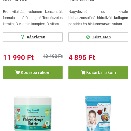
Cikksz.
CP7924
Cikksz.
BGB5860
Erő, vitalitás, volumen koncentrált
Nagydózisú és kiváló
formula – sérült hajra! Természetes
biohasznosulású hidrolizált
kollagén
keratin, B-vitamin komplex, D-vitami...
peptidet és hialuronsavat
, valam...
Készleten
Készleten
11 990 Ft
13 490 Ft
4 895 Ft
Kosárba rakom
Kosárba rakom