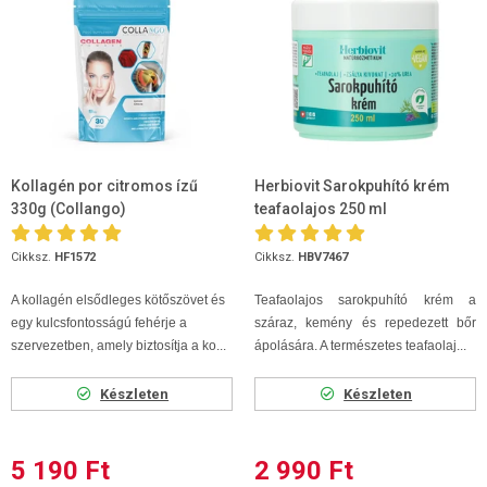
Kollagén por citromos ízű
Herbiovit Sarokpuhító krém
330g (Collangoִ)
teafaolajos 250 ml
Cikksz.
HF1572
Cikksz.
HBV7467
A kollagén elsődleges kötőszövet és
Teafaolajos sarokpuhító krém a
egy kulcsfontosságú fehérje a
száraz, kemény és repedezett bőr
szervezetben, amely biztosítja a ko...
ápolására. A természetes teafaolaj...
Készleten
Készleten
5 190 Ft
2 990 Ft