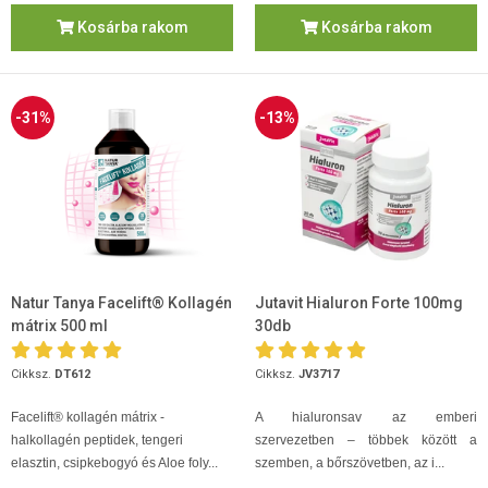
Kosárba rakom
Kosárba rakom
-31%
-13%
Natur Tanya Facelift® Kollagén
Jutavit Hialuron Forte 100mg
mátrix 500 ml
30db
Cikksz.
DT612
Cikksz.
JV3717
Facelift® kollagén mátrix -
A hialuronsav az emberi
halkollagén peptidek, tengeri
szervezetben – többek között a
elasztin, csipkebogyó és Aloe foly...
szemben, a bőrszövetben, az i...