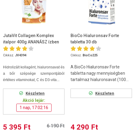
JutaVit Collagen Komplex
BioCo Hialuronsav Forte
italpor 400g ANANÁSZ ízben
tabletta 30 db
Cikksz.
JV4394
Cikksz.
BioCo225
A BioCo Hialuronsav Forte
Hidrolizált kollagént, hialuronsavat és
tabletta nagy mennyiségben
a bőr szépsége szempontjából
tartalmaz hialuronsavat (100...
értékes vitaminokat, C és D3-vita...
Készleten
Készleten
Akció lejár:
1 nap, 17:02:15
5 395 Ft
6 190 Ft
4 290 Ft