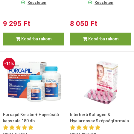
Készleten
Készleten
9 295 Ft
8 050 Ft
Kosárba rakom
Kosárba rakom
-11%
Forcapil Keratin + Hajerősítő
Interherb Kollagén &
kapszula 180 db
Hyaluronsav Szépségformula
INTENSE tabletta 30db