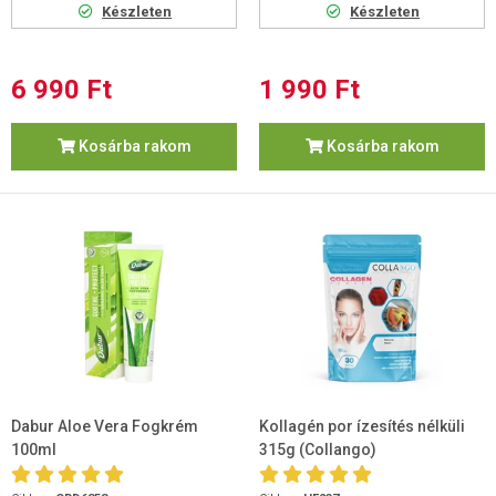
Készleten
Készleten
6 990 Ft
1 990 Ft
Kosárba rakom
Kosárba rakom
Dabur Aloe Vera Fogkrém
Kollagén por ízesítés nélküli
100ml
315g (Collangoִ)