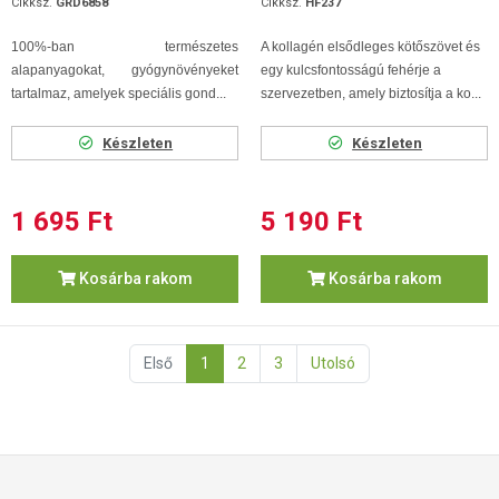
Cikksz.
GRD6858
Cikksz.
HF237
100%-ban természetes
A kollagén elsődleges kötőszövet és
alapanyagokat, gyógynövényeket
egy kulcsfontosságú fehérje a
tartalmaz, amelyek speciális gond...
szervezetben, amely biztosítja a ko...
Készleten
Készleten
1 695 Ft
5 190 Ft
Kosárba rakom
Kosárba rakom
Első
1
2
3
Utolsó