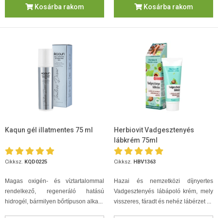
Kosárba rakom
Kosárba rakom
Kaqun gél illatmentes 75 ml
Herbiovit Vadgesztenyés
lábkrém 75ml
Cikksz.
KQD0225
Cikksz.
HBV1363
Magas oxigén- és víztartalommal
Hazai és nemzetközi díjnyertes
rendelkező, regeneráló hatású
Vadgesztenyés lábápoló krém, mely
hidrogél, bármilyen bőrtípuson alka...
visszeres, fáradt és nehéz lábérzet ...