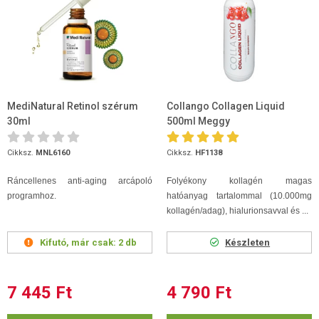
MediNatural Retinol szérum
Collango Collagen Liquid
30ml
500ml Meggy
Cikksz.
MNL6160
Cikksz.
HF1138
Ráncellenes anti-aging arcápoló
Folyékony kollagén magas
programhoz.
hatóanyag tartalommal (10.000mg
kollagén/adag), hialurionsavval és ...
Kifutó, már csak:
2 db
Készleten
7 445 Ft
4 790 Ft