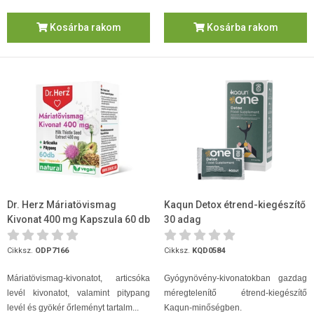
Kosárba rakom
Kosárba rakom
Dr. Herz Máriatövismag
Kaqun Detox étrend-kiegészítő
Kivonat 400 mg Kapszula 60 db
30 adag
Cikksz.
ODP7166
Cikksz.
KQD0584
Máriatövismag-kivonatot, articsóka
Gyógynövény-kivonatokban gazdag
levél kivonatot, valamint pitypang
méregtelenítő étrend-kiegészítő
levél és gyökér őrleményt tartalm...
Kaqun-minőségben.