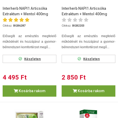
Interherb NAPI1 Articsóka
Interherb NAPI1 Articsóka
Extraktum + Mentol 400mg
Extraktum + Mentol 400mg
60db
30db
Cikksz.
BGB6287
Cikksz.
BGB2203
Elősegíti az emésztés megfelelő
Elősegíti az emésztés megfelelő
működését és hozzájárul a gyomor-
működését és hozzájárul a gyomor-
bélrendszeri komfortérzet megő...
bélrendszeri komfortérzet megő...
Készleten
Készleten
4 495 Ft
2 850 Ft
Kosárba rakom
Kosárba rakom