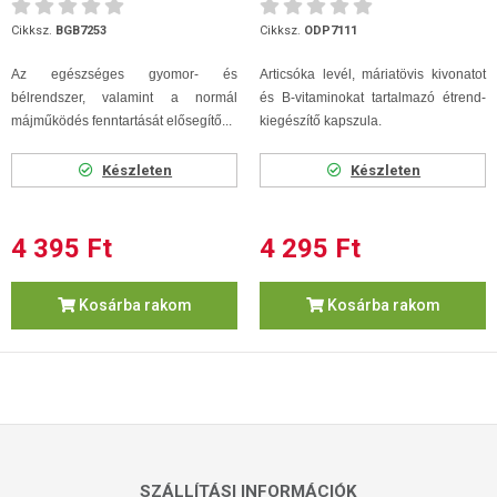
Cikksz.
BGB7253
Cikksz.
ODP7111
Az egészséges gyomor- és
Articsóka levél, máriatövis kivonatot
bélrendszer, valamint a normál
és B-vitaminokat tartalmazó étrend-
májműködés fenntartását elősegítő...
kiegészítő kapszula.
Készleten
Készleten
4 395 Ft
4 295 Ft
Kosárba rakom
Kosárba rakom
SZÁLLÍTÁSI INFORMÁCIÓK