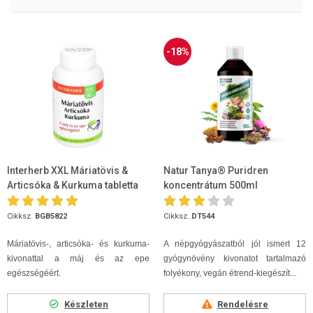
-18%
Interherb XXL Máriatövis &
Natur Tanya® Puridren
Articsóka & Kurkuma tabletta
koncentrátum 500ml
90db
Cikksz.
BGB5822
Cikksz.
DT544
Máriatövis-, articsóka- és kurkuma-
A népgyógyászatból jól ismert 12
kivonattal a máj és az epe
gyógynövény kivonatot tartalmazó
egészségéért.
folyékony, vegán étrend-kiegészít...
Készleten
Rendelésre