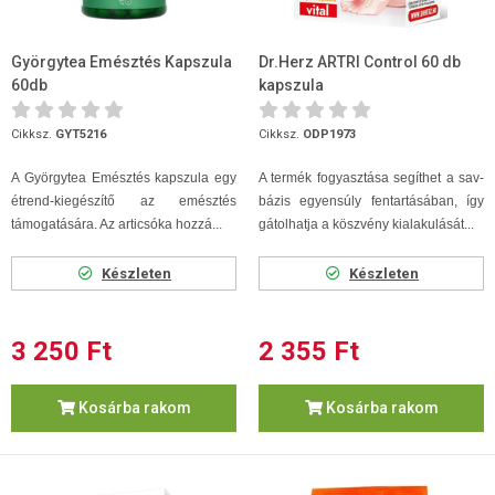
Györgytea Emésztés Kapszula
Dr.Herz ARTRI Control 60 db
60db
kapszula
Cikksz.
GYT5216
Cikksz.
ODP1973
A Györgytea Emésztés kapszula egy
A termék fogyasztása segíthet a sav-
étrend-kiegészítő az emésztés
bázis egyensúly fentartásában, így
támogatására. Az articsóka hozzá...
gátolhatja a köszvény kialakulását...
Készleten
Készleten
3 250 Ft
2 355 Ft
Kosárba rakom
Kosárba rakom