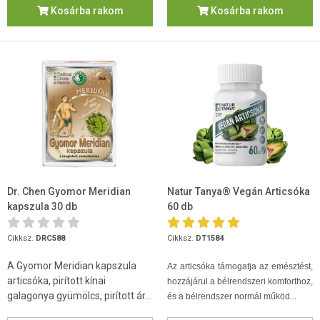
Kosárba rakom
Kosárba rakom
Dr. Chen Gyomor Meridian
Natur Tanya® Vegán Articsóka
kapszula 30 db
60 db
Cikksz.
DRC588
Cikksz.
DT1584
A Gyomor Meridian kapszula
Az articsóka támogatja az emésztést,
articsóka, pirított kínai
hozzájárul a bélrendszeri komforthoz,
galagonya gyümölcs, pirított ár...
és a bélrendszer normál működ...