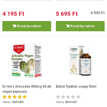
4 195 Ft
5 695 Ft
6 935 Ft
Kosárba rakom
Kosárba rakom
Dr.Herz Articsóka 400mg 60 db
Bálint Tyúkhúr csepp 50ml
vegan kapszula
Cikksz.
ODP1959
Cikksz.
BCS1247