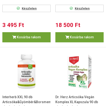
Készleten
Készleten
3 495 Ft
18 500 Ft
Kosárba rakom
Kosárba rakom
Interherb XXL 90 db
Dr. Herz Articsóka Vegán
Articsóka&Gyömbér&Borsmenta
Komplex XL Kapszula 90 db