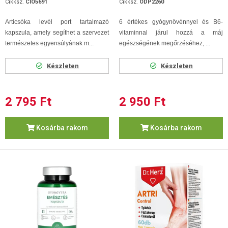
Cikksz.
CIO5691
Cikksz.
ODP2260
Articsóka levél port tartalmazó
6 értékes gyógynövénnyel és B6-
kapszula, amely segíthet a szervezet
vitaminnal járul hozzá a máj
természetes egyensúlyának m...
egészségének megőrzéséhez, ...
Készleten
Készleten
2 795 Ft
2 950 Ft
Kosárba rakom
Kosárba rakom