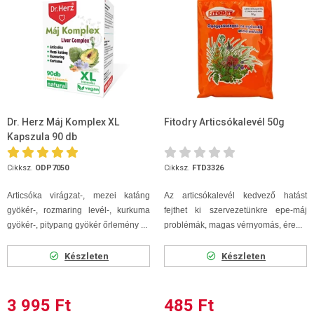
Dr. Herz Máj Komplex XL
Fitodry Articsókalevél 50g
Kapszula 90 db
Cikksz.
ODP7050
Cikksz.
FTD3326
Articsóka virágzat-, mezei katáng
Az articsókalevél kedvező hatást
gyökér-, rozmaring levél-, kurkuma
fejthet ki szervezetünkre epe-máj
gyökér-, pitypang gyökér őrlemény ...
problémák, magas vérnyomás, ére...
Készleten
Készleten
3 995 Ft
485 Ft