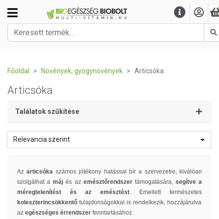
K
Főoldal
Növények, gyógynövények
Articsóka
Articsóka
Találatok szűkítése
Relevancia szerint
Az
articsóka
számos jótékony hatással bír a szervezetre, kiválóan
szolgálhat a
máj
és az
emésztőrendszer
támogatására,
segítve a
méregtelenítést és az emésztést
. Emellett természetes
koleszterincsökkentő
tulajdonságokkal is rendelkezik, hozzájárulva
az
egészséges érrendszer
fenntartásához.