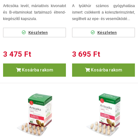
Articsóka levél, máriatövis kivonatot
A tyúkhúr számos gyógyhatása
és B-vitaminokat tartalmazó étrend-
ismert: csökkenti a koleszterinszintet,
kiegészítő kapszula.
segítheti az epe- és veseműködé...
Készleten
Készleten
3 475 Ft
3 695 Ft
Kosárba rakom
Kosárba rakom