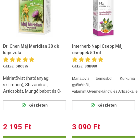
Dr. Chen Máj Meridian 30 db
Interherb Napi Csepp Máj
kapszula
cseppek 50 ml
Cikksz.
DRC595
Cikksz.
BGB880
Máriatövist (hatóanyag:
Máriatövis termésből, Kurkuma
szilimarin), Shizandrát,
gyökérből,
Articsókát, Mungó babot és C-...
valamint Gyermekláncfű és Articsóka lev
Készleten
Készleten
2 195 Ft
3 090 Ft