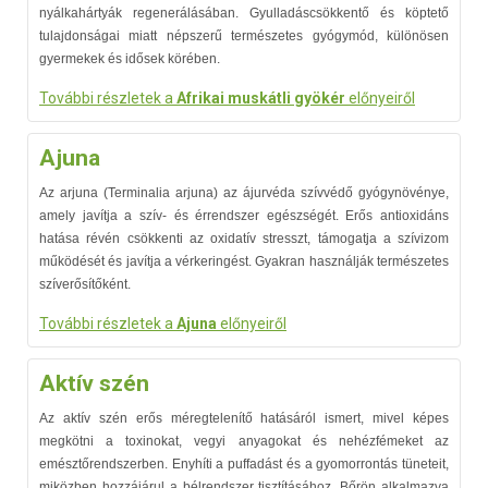
nyálkahártyák regenerálásában. Gyulladáscsökkentő és köptető
tulajdonságai miatt népszerű természetes gyógymód, különösen
gyermekek és idősek körében.
További részletek a
Afrikai muskátli gyökér
előnyeiről
Ajuna
Az arjuna (Terminalia arjuna) az ájurvéda szívvédő gyógynövénye,
amely javítja a szív- és érrendszer egészségét. Erős antioxidáns
hatása révén csökkenti az oxidatív stresszt, támogatja a szívizom
működését és javítja a vérkeringést. Gyakran használják természetes
szíverősítőként.
További részletek a
Ajuna
előnyeiről
Aktív szén
Az aktív szén erős méregtelenítő hatásáról ismert, mivel képes
megkötni a toxinokat, vegyi anyagokat és nehézfémeket az
emésztőrendszerben. Enyhíti a puffadást és a gyomorrontás tüneteit,
miközben hozzájárul a bélrendszer tisztításához. Bőrön alkalmazva