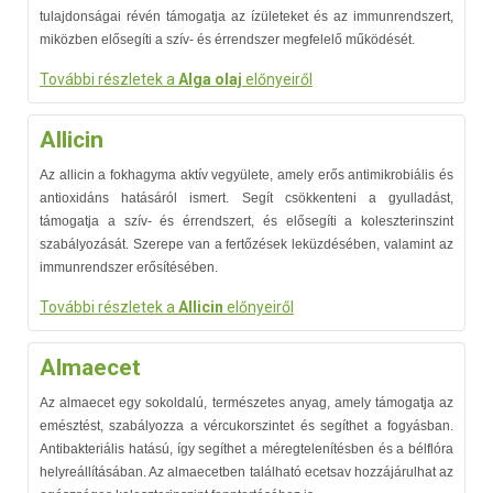
tulajdonságai révén támogatja az ízületeket és az immunrendszert,
miközben elősegíti a szív- és érrendszer megfelelő működését.
További részletek a
Alga olaj
előnyeiről
Allicin
Az allicin a fokhagyma aktív vegyülete, amely erős antimikrobiális és
antioxidáns hatásáról ismert. Segít csökkenteni a gyulladást,
támogatja a szív- és érrendszert, és elősegíti a koleszterinszint
szabályozását. Szerepe van a fertőzések leküzdésében, valamint az
immunrendszer erősítésében.
További részletek a
Allicin
előnyeiről
Almaecet
Az almaecet egy sokoldalú, természetes anyag, amely támogatja az
emésztést, szabályozza a vércukorszintet és segíthet a fogyásban.
Antibakteriális hatású, így segíthet a méregtelenítésben és a bélflóra
helyreállításában. Az almaecetben található ecetsav hozzájárulhat az