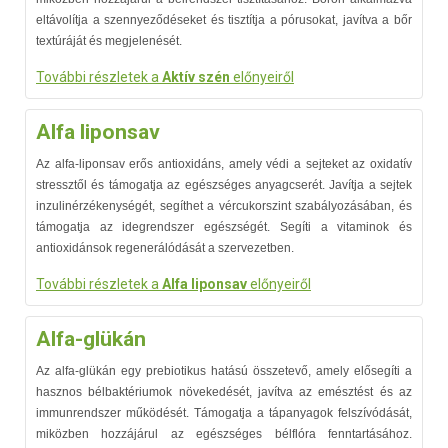
eltávolítja a szennyeződéseket és tisztítja a pórusokat, javítva a bőr
textúráját és megjelenését.
További részletek a
Aktív szén
előnyeiről
Alfa liponsav
Az alfa-liponsav erős antioxidáns, amely védi a sejteket az oxidatív
stressztől és támogatja az egészséges anyagcserét. Javítja a sejtek
inzulinérzékenységét, segíthet a vércukorszint szabályozásában, és
támogatja az idegrendszer egészségét. Segíti a vitaminok és
antioxidánsok regenerálódását a szervezetben.
További részletek a
Alfa liponsav
előnyeiről
Alfa-glükán
Az alfa-glükán egy prebiotikus hatású összetevő, amely elősegíti a
hasznos bélbaktériumok növekedését, javítva az emésztést és az
immunrendszer működését. Támogatja a tápanyagok felszívódását,
miközben hozzájárul az egészséges bélflóra fenntartásához.