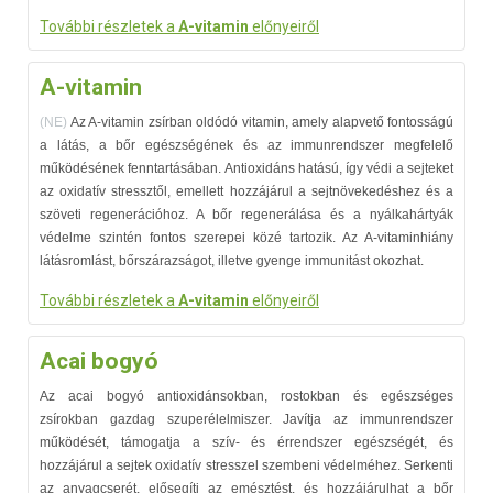
További részletek a
A-vitamin
előnyeiről
A-vitamin
(NE)
Az A-vitamin zsírban oldódó vitamin, amely
alapvető fontosságú
a látás, a bőr egészségének és az immunrendszer megfelelő
működésének fenntartásában. Antioxidáns hatású, így védi a sejteket
az oxidatív stressztől, emellett hozzájárul a sejtnövekedéshez és a
szöveti regenerációhoz. A bőr regenerálása és a nyálkahártyák
védelme szintén fontos szerepei közé tartozik. Az A-vitaminhiány
látásromlást, bőrszárazságot, illetve gyenge immunitást okozhat.
További részletek a
A-vitamin
előnyeiről
Acai bogyó
Az acai bogyó antioxidánsokban, rostokban és egészséges
zsírokban gazdag szuperélelmiszer. Javítja az immunrendszer
működését, támogatja a szív- és érrendszer egészségét, és
hozzájárul a sejtek oxidatív stresszel szembeni védelméhez. Serkenti
az anyagcserét, elősegíti az emésztést, és hozzájárulhat a bőr