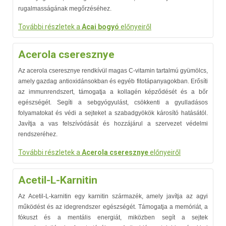
rugalmasságának megőrzéséhez.
További részletek a
Acai bogyó
előnyeiről
Acerola cseresznye
Az acerola cseresznye rendkívül magas C-vitamin tartalmú gyümölcs,
amely gazdag antioxidánsokban és egyéb fitotápanyagokban. Erősíti
az immunrendszert, támogatja a kollagén képződését és a bőr
egészségét. Segíti a sebgyógyulást, csökkenti a gyulladásos
folyamatokat és védi a sejteket a szabadgyökök károsító hatásától.
Javítja a vas felszívódását és hozzájárul a szervezet védelmi
rendszeréhez.
További részletek a
Acerola cseresznye
előnyeiről
Acetil-L-Karnitin
Az Acetil-L-karnitin egy karnitin származék, amely javítja az agyi
működést és az idegrendszer egészségét. Támogatja a memóriát, a
fókuszt és a mentális energiát, miközben segít a sejtek