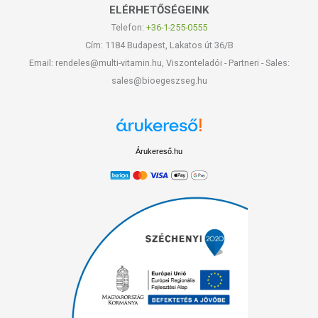
ELÉRHETŐSÉGEINK
Telefon:
+36-1-255-0555
Cím: 1184 Budapest, Lakatos út 36/B
Email: rendeles@multi-vitamin.hu, Viszonteladói - Partneri - Sales:
sales@bioegeszseg.hu
Árukereső.hu