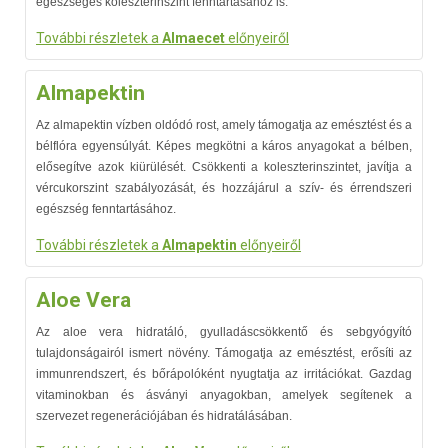
egészséges koleszterinszint fenntartásához is.
További részletek a
Almaecet
előnyeiről
Almapektin
Az almapektin vízben oldódó rost, amely támogatja az emésztést és a
bélflóra egyensúlyát. Képes megkötni a káros anyagokat a bélben,
elősegítve azok kiürülését. Csökkenti a koleszterinszintet, javítja a
vércukorszint szabályozását, és hozzájárul a szív- és érrendszeri
egészség fenntartásához.
További részletek a
Almapektin
előnyeiről
Aloe Vera
Az aloe vera hidratáló, gyulladáscsökkentő és sebgyógyító
tulajdonságairól ismert növény. Támogatja az emésztést, erősíti az
immunrendszert, és bőrápolóként nyugtatja az irritációkat. Gazdag
vitaminokban és ásványi anyagokban, amelyek segítenek a
szervezet regenerációjában és hidratálásában.