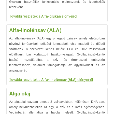
Gyakran használják funkcionális élelmiszerek és kiegészítők
részeként.
További részletek a
Alfa-glükán
előnyeiről
Alfa-linolénsav (ALA)
Az alfa-linolénsav (ALA) egy omega-3 zsírsav, amely elsősorban
növényi forrásokból, például lenmagból, chia magból és dióból
származik. A szervezet képes belőle EPA és DHA zsírsavakat
előállítani, bár korlátozott hatékonysággal. Gyulladáscsökkentő
hatású, hozzájárulhat a szív- és érrendszeri egészség
fenntartásához, valamint támogathatja az agyműködést és az
anyagcserét.
További részletek a
Alfa-linolénsav (ALA)
előnyeiről
Alga olaj
Az algaolaj gazdag omega-3 zsírsavakban, különösen DHA-ban,
amely nélkülözhetetlen az agy, a szív és a látás egészségéhez.
Vegánbarát alternatíva a halolaj helyett. Gyulladáscsökkentő