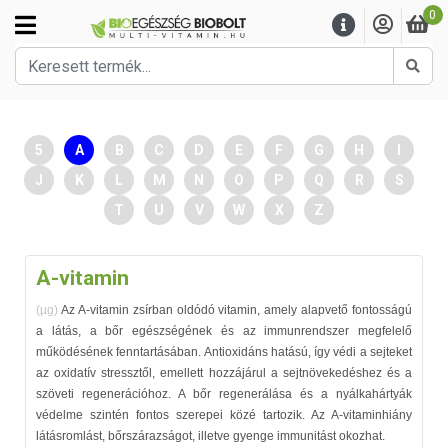
0
Kere
5
A
B
C
D
E
F
G
H
I
J
K
L
M
N
O
P
Q
R
S
T
U
V
W
X
Z
A-vitamin
(µg)
Az A-vitamin zsírban oldódó vitamin, amely alapvető fontosságú
a látás, a bőr egészségének és az immunrendszer megfelelő
működésének fenntartásában. Antioxidáns hatású, így védi a sejteket
az oxidatív stressztől, emellett hozzájárul a sejtnövekedéshez és a
szöveti regenerációhoz. A bőr regenerálása és a nyálkahártyák
védelme szintén fontos szerepei közé tartozik. Az A-vitaminhiány
látásromlást, bőrszárazságot, illetve gyenge immunitást okozhat.