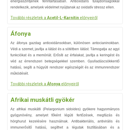
energiaszintjének fenntartásában. Antioxidáns tulajdonságokkal
rendelkezik, amelyek védelmet nyújtanak az oxidatív stressz ellen.
További részletek a
Acetil-L-Karnitin
előnyeiről
Áfonya
Az áfonya gazdag antioxidánsokban, különösen antocianinokban.
Védi a szemet, javítja a látást és a sötétben látást. Támogatja az agyi
funkciókat és a memóriát. Erősíti az érfalakat, javítja a keringést és
véd az érrendszeri betegségekkel szemben. Gyulladáscsökkentő
hatású, segíti a húgyúti rendszer egészségét és az immunrendszer
működését.
További részletek a
Áfonya
előnyeiről
Afrikai muskátli gyökér
Az afrikai muskátli (Pelargonium sidoides) gyökere hagyományos
gyógynövény, amelyet főként légúti fertőzések, megfázás és
hörghurut kezelésére használnak. Antibakteriális, antivirális és
immunerősítő hatású, segíthet a légutak tisztításában és a