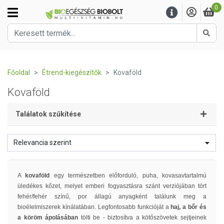
0
Kere
Főoldal
Étrend-kiegészítők
Kovaföld
Kovaföld
Találatok szűkítése
Relevancia szerint
A
kovaföld
egy természetben előforduló, puha, kovasavtartalmú
üledékes kőzet, melyet emberi fogyasztásra szánt verziójában tört
fehér/fehér színű, por állagú anyagként találunk meg a
bioélelmiszerek kínálatában. Legfontosabb funkcióját a
haj, a bőr és
a köröm ápolásában
tölti be - biztosítva a kötőszövetek sejtjeinek