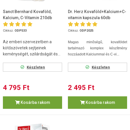
Sanct Bernhard Kovaföld,
Dr. Herz Kovaföld+Kalcium+C-
Kalcium, C-Vitamin 210db
vitamin kapszula 60db
Cikksz.
ODP533
Cikksz.
ODP2025
Az emberi szervezetben a
Magas minőségű, kovaföldet
kötőszövetek sejtjeinek
tartalmazó komplex készítmény
keménységét, szilárdságát és...
hozzáadott Kalciummal és C-vi...
Készleten
Készleten
4 795 Ft
2 495 Ft
Kosárba rakom
Kosárba rakom