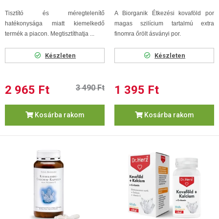
Tisztító és méregtelenítő
A Biorganik Étkezési kovaföld por
hatékonysága miatt kiemelkedő
magas szilícium tartalmú extra
termék a piacon. Megtisztíthatja ...
finomra őrölt ásványi por.
Készleten
Készleten
2 965 Ft
3 490 Ft
1 395 Ft
Kosárba rakom
Kosárba rakom