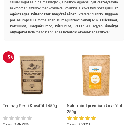
szilárdságát és rugalmasságát -, a bélflóra egyensúlyát veszélyeztető
mikroorganizmusok megkötésével továbbá a
kovaföld
hozzájárul az
egészséges bélrendszer megőrzéséhez
. Preferenciánktól függően
por és kapszula formájában is magunkhoz vehetjük a
szilíciumot,
kalciumot, magnéziumot, nátriumot, vasat
és egyéb
ásványi
anyagokat
tartalmazó különleges
kovaföld
étrend-kiegészítőket.
-15%
Tenmag Perui Kovaföld 450g
Naturmind prémium kovaföld
250g
Cikksz.
TMN8136
Cikksz.
BOO742