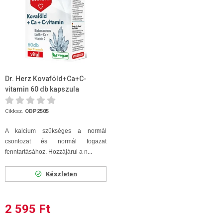
Dr. Herz Kovaföld+Ca+C-
vitamin 60 db kapszula
Cikksz.
ODP2505
A kalcium szükséges a normál
csontozat és normál fogazat
fenntartásához. Hozzájárul a n...
Készleten
2 595 Ft