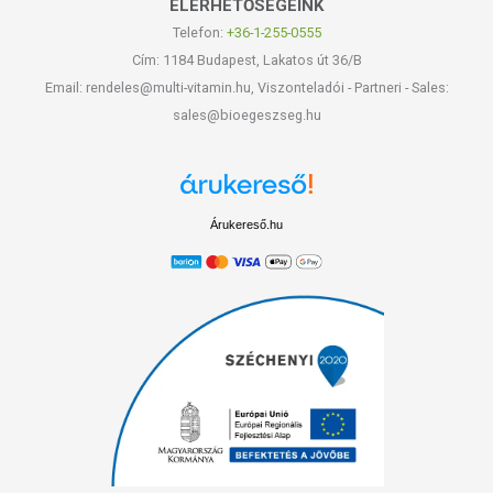
ELÉRHETŐSÉGEINK
Telefon:
+36-1-255-0555
Cím: 1184 Budapest, Lakatos út 36/B
Email: rendeles@multi-vitamin.hu, Viszonteladói - Partneri - Sales:
sales@bioegeszseg.hu
Árukereső.hu