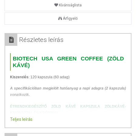
Kívánságlista
Árfigyelő
Részletes leírás
BIOTECH USA GREEN COFFEE (ZÖLD
KÁVÉ)
Kiszerelés
: 120 kapszula (60 adag)
A specifikációban megjelölt hatóanyag a napi adagra (2 kapszula)
vonatkozik.
ÉTRENDKIEGÉSZÍTŐ ZÖLD KÁVÉ KAPSZULA ZÖLDKÁVÉ-
KIVONATTAL ÉS KRÓMMAL.
Teljes leírás
A
zöld kávé
a le nem pörkölt kávébab kivonata, melynek a legfőbb
hatóanyaga a - pörkölés során egyébként lebomló -
klorogénsav
. A
króm
részt vesz a makrotápanyagok normál anyagcseréjében és