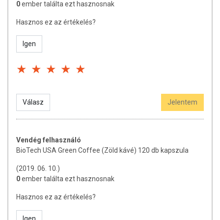
összetevők bármelyikére érzékeny vagy allergiás! Kisgyermektől
0
ember találta ezt hasznosnak
elzárva tartandó!
Hasznos ez az értékelés?
Az étrend-kiegészítők az érvényben levő európai uniós szabályozás
szerint élelmiszereknek minősülnek, amelyek a hagyományos étrend
Igen
kiegészítését szolgálják, és koncentrált formában tartalmaznak
tápanyagokat. Bár az étrend-kiegészítők kedvező élettani
hatással rendelkezhetnek, amely egyénenként eltérő lehet, jelölésük,
megjelenítésük, és reklámozásuk során nem engedélyezett a
készítményeknek betegséget megelőző vagy gyógyító
hatást tulajdonítani.
Válasz
Jelentem
Vendég felhasználó
BioTech USA Green Coffee (Zöld kávé) 120 db kapszula
(2019. 06. 10.)
0
ember találta ezt hasznosnak
Hasznos ez az értékelés?
Igen