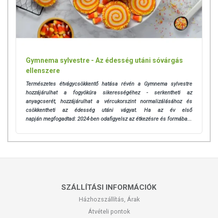
Gymnema sylvestre - Az édesség utáni sóvárgás
ellenszere
Természetes étvágycsökkentő hatása révén a Gymnema sylvestre
hozzájárulhat a fogyókúra sikerességéhez - serkentheti az
anyagcserét, hozzájárulhat a vércukorszint normalizálásához és
csökkentheti az édesség utáni vágyat. Ha az év első
napján
megfogadtad: 2024-ben odafigyelsz az étkezésre és formába...
SZÁLLÍTÁSI INFORMÁCIÓK
Házhozszállítás, Árak
Átvételi pontok