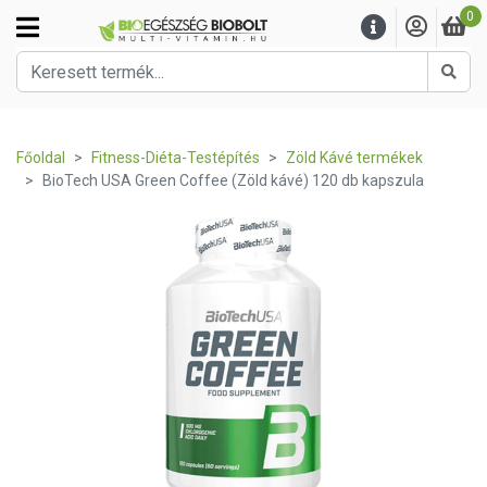
0
Kere
Főoldal
Fitness-Diéta-Testépítés
Zöld Kávé termékek
BioTech USA Green Coffee (Zöld kávé) 120 db kapszula