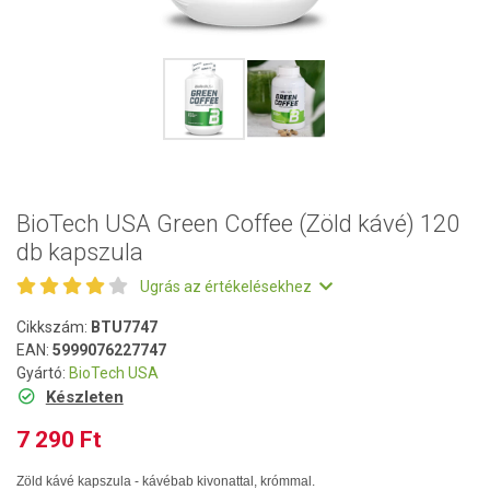
BioTech USA Green Coffee (Zöld kávé) 120
db kapszula
Ugrás az értékelésekhez
Cikkszám:
BTU7747
EAN:
5999076227747
Gyártó:
BioTech USA
Készleten
7 290 Ft
Zöld kávé kapszula - kávébab kivonattal, krómmal.