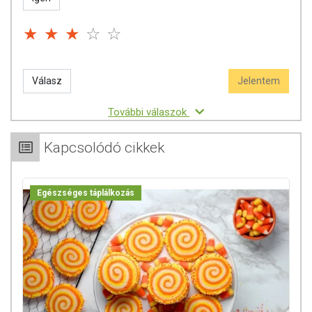
Válasz
Jelentem
További válaszok
Kapcsolódó cikkek
Egészséges táplálkozás