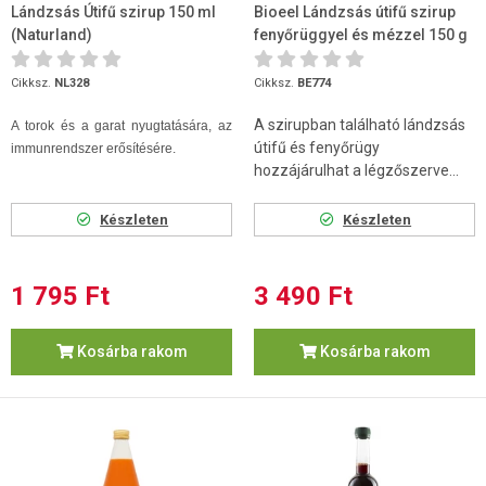
Lándzsás Útifű szirup 150 ml
Bioeel Lándzsás útifű szirup
(Naturland)
fenyőrüggyel és mézzel 150 g
Cikksz.
NL328
Cikksz.
BE774
A szirupban található lándzsás
A torok és a garat nyugtatására, az
útifű és fenyőrügy
immunrendszer erősítésére.
hozzájárulhat a légzőszerve...
Készleten
Készleten
1 795 Ft
3 490 Ft
Kosárba rakom
Kosárba rakom