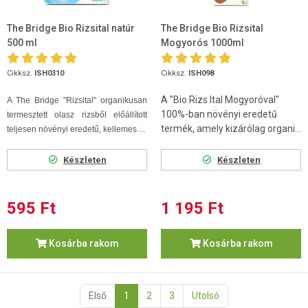
The Bridge Bio Rizsital natúr
The Bridge Bio Rizsital
500 ml
Mogyorós 1000ml
Cikksz.
ISH0310
Cikksz.
ISH098
A "Bio Rizs Ital Mogyoróval"
A The Bridge "Rizsital" organikusan
100%-ban növényi eredetű
termesztett olasz rizsből előállított
termék, amely kizárólag organi...
teljesen növényi eredetű, kellemes ...
Készleten
Készleten
595 Ft
1 195 Ft
Kosárba rakom
Kosárba rakom
Első
1
2
3
Utolsó