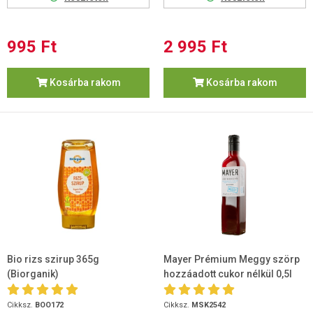
995 Ft
2 995 Ft
Kosárba rakom
Kosárba rakom
Bio rizs szirup 365g
Mayer Prémium Meggy szörp
(Biorganik)
hozzáadott cukor nélkül 0,5l
Cikksz.
BOO172
Cikksz.
MSK2542