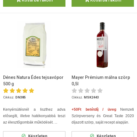
Kosárba rakom
Kosárba rakom
Dénes Natura Édes tejsavópor
Mayer Prémium málna szörp
500 g
0,5l
Cikksz.
DN385
Cikksz.
MSK2443
Kenyérsütésnél a liszthez adva
+50Ft betétdíj / üveg
Nemzeti
elősegíti, illetve hatékonyabbá teszi
Szörpverseny és Great Taste 2020
az élesztőgombák működését. ...
díjazott szörp, saját recept alapján.
Készleten
Készleten