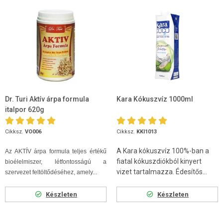
Dr. Turi Aktív árpa formula
Kara Kókuszvíz 1000ml
italpor 620g
Cikksz.
VO006
Cikksz.
KKI1013
A Kara kókuszvíz 100%-ban a
Az AKTÍV árpa formula teljes értékű
fiatal kókuszdiókból kinyert
bioélelmiszer, létfontosságú a
vizet tartalmazza. Édesítős...
szervezet feltöltődéséhez, amely...
Készleten
Készleten