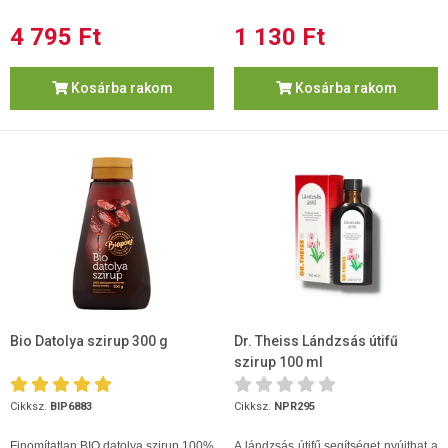
4 795 Ft
1 130 Ft
Kosárba rakom
Kosárba rakom
Bio Datolya szirup 300 g
Dr. Theiss Lándzsás útifű
szirup 100 ml
Cikksz.
BIP6883
Cikksz.
NPR295
Finomítatlan BIO datolya szirup 100%
A lándzsás útifű segítséget nyújthat a