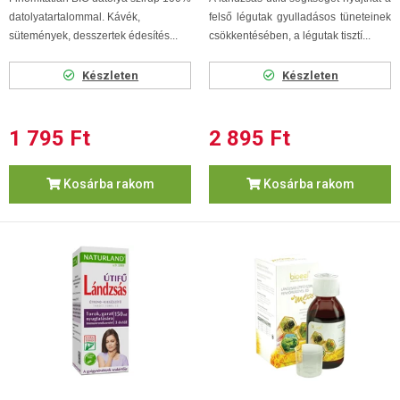
datolyatartalommal. Kávék,
felső légutak gyulladásos tüneteinek
sütemények, desszertek édesítés...
csökkentésében, a légutak tisztí...
Készleten
Készleten
1 795 Ft
2 895 Ft
Kosárba rakom
Kosárba rakom