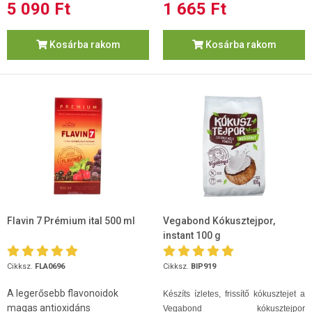
5 090 Ft
1 665 Ft
Kosárba rakom
Kosárba rakom
Flavin 7 Prémium ital 500 ml
Vegabond Kókusztejpor,
instant 100 g
Cikksz.
FLA0696
Cikksz.
BIP919
A legerősebb flavonoidok
Készíts ízletes, frissítő kókusztejet a
magas antioxidáns
Vegabond kókusztejpor