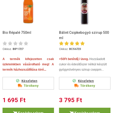
Bio Répalé 750ml
Bálint Csipkebogyó szirup 500
ml
Cikksz.
BIP1727
Cikksz.
BCS6723
A termék kifejezetten csak
+50Ft betétdíj / üveg.
Hozzáadott
üzleteinkben vásárolható meg! A
cukor és édesítőszer nélkül készült
termék házhozszállítása töré...
gyógynövényes szirup
cseppm...
Készleten
Készleten
Törékeny
Törékeny
1 695 Ft
3 795 Ft