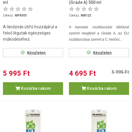
ml
(Grade A) 500 ml
Cikksz.
NPR301
Cikksz.
MB122
A lándzsás útifű hozzájárul a
A kanadai osztályozási táblázat
felső légutak egészséges
szerint megfelel a Grade A, az EU
működéséhez.
osztályozása szerint a C minősí...
Készleten
Készleten
5 995 Ft
4 695 Ft
5 995 Ft
Kosárba rakom
Kosárba rakom