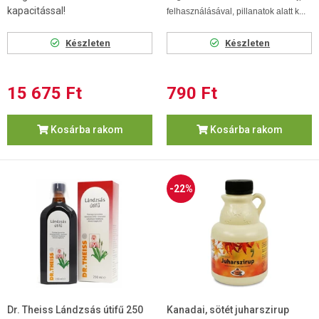
kapacitással!
felhasználásával, pillanatok alatt k...
Készleten
Készleten
15 675 Ft
790 Ft
Kosárba rakom
Kosárba rakom
-22%
Dr. Theiss Lándzsás útifű 250
Kanadai, sötét juharszirup