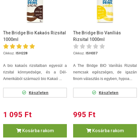
The Bridge Bio Kakaós Rizsital
The Bridge Bio Vaníliás
1000ml
Rizsital 1000ml
Cikksz.
ISH228
Cikksz.
ISH037
A bio kakaós rizsitalban egyesül a
A The Bridge BIO Vaníliás Rizsital
rizsital könnyedsége, és a Dél-
nemcsak egészséges, de igazán
Amerikából származó bio Kakaó ...
finom választás is egyben, hypoa...
Készleten
Készleten
1 095 Ft
995 Ft
Kosárba rakom
Kosárba rakom