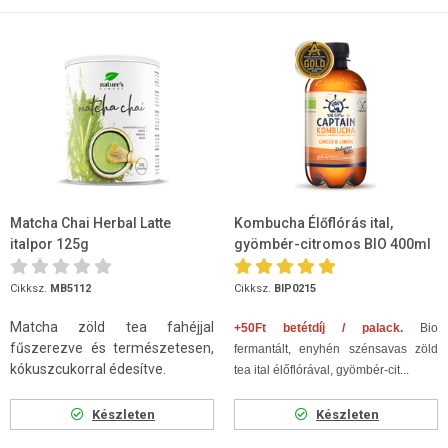
Matcha Chai Herbal Latte
Kombucha Élőflórás ital,
italpor 125g
gyömbér-citromos BIO 400ml
Cikksz.
MB5112
Cikksz.
BIP0215
Matcha zöld tea fahéjjal
+50Ft betétdíj / palack.
Bio
fűszerezve és természetesen,
fermantált, enyhén szénsavas zöld
kókuszcukorral édesítve.
tea ital élőflórával, gyömbér-cit...
Készleten
Készleten