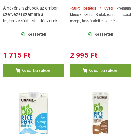
A növényi szirupok az emberi
+50Ft betétdíj / üveg
Prémium
szervezet számára a
Meggy szörp Budakesziről - saját
legkedvezőbb édesítőszerek.
recept, hozzáadott cukor nélkül.
Készleten
Készleten
1 715 Ft
2 995 Ft
Kosárba rakom
Kosárba rakom