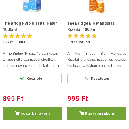
The Bridge Bio Rizsital Natúr
The Bridge Bio Mandulás
1000ml
Rizsital 1000ml
Cikksz.
ISH013
Cikksz.
ISH099
A The Bridge "Rizsital" organikusan
A The Bridge Bio Mandulás
termesztett olasz rizsből előállított
Rizsital bio olasz rizsből és további
teljesen növényi eredetű, kellemes í...
bio hozzávalókban előállított, teljes...
Készleten
Készleten
895 Ft
995 Ft
Kosárba rakom
Kosárba rakom