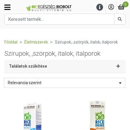
0
Kere
Főoldal
Élelmiszerek
Szirupok, ,szörpök, italok, italporok
Szirupok, ,szörpök, italok, italporok
Találatok szűkítése
Relevancia szerint