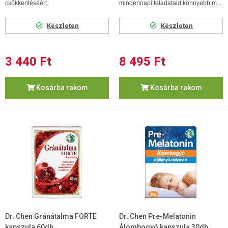
csökkentéséért.
mindennapi feladataid könnyebb m...
Készleten
Készleten
3 440 Ft
8 495 Ft
Kosárba rakom
Kosárba rakom
Dr. Chen Gránátalma FORTE
Dr. Chen Pre-Melatonin
kapszula 60db
Álombogyó kapszula 30db