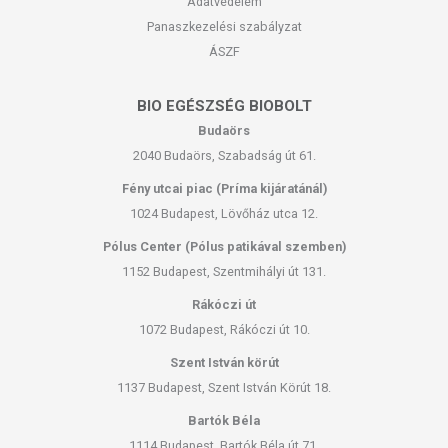
Adatvédelem
Panaszkezelési szabályzat
ÁSZF
BIO EGÉSZSÉG BIOBOLT
Budaörs
2040 Budaörs, Szabadság út 61.
Fény utcai piac (Príma kijáratánál)
1024 Budapest, Lövőház utca 12.
Pólus Center (Pólus patikával szemben)
1152 Budapest, Szentmihályi út 131.
Rákóczi út
1072 Budapest, Rákóczi út 10.
Szent István körút
1137 Budapest, Szent István Körút 18.
Bartók Béla
1114 Budapest, Bartók Béla út 71.