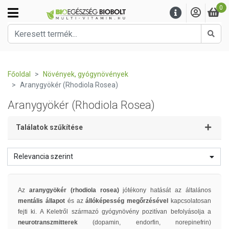
0
Kere
Főoldal
Növények, gyógynövények
Aranygyökér (Rhodiola Rosea)
Aranygyökér (Rhodiola Rosea)
Találatok szűkítése
Relevancia szerint
Az
aranygyökér (rhodiola rosea)
jótékony hatását az általános
mentális állapot
és az
állóképesség megőrzésével
kapcsolatosan
fejti ki. A Keletről származó gyógynövény pozitívan befolyásolja a
neurotranszmitterek
(dopamin, endorfin, norepinefrin)