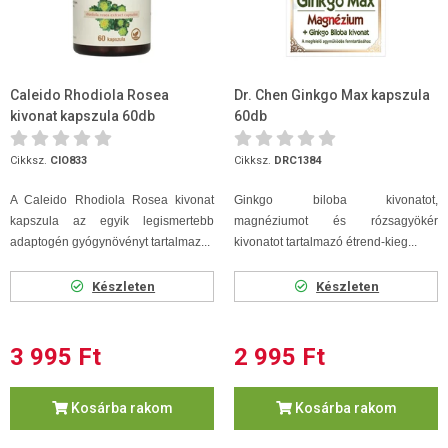
Caleido Rhodiola Rosea
Dr. Chen Ginkgo Max kapszula
kivonat kapszula 60db
60db
Cikksz.
CIO833
Cikksz.
DRC1384
A Caleido Rhodiola Rosea kivonat
Ginkgo biloba kivonatot,
kapszula az egyik legismertebb
magnéziumot és rózsagyökér
adaptogén gyógynövényt tartalmaz...
kivonatot tartalmazó étrend-kieg...
Készleten
Készleten
3 995 Ft
2 995 Ft
Kosárba rakom
Kosárba rakom