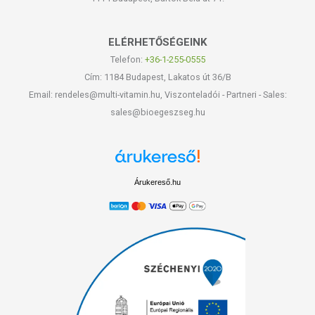
ELÉRHETŐSÉGEINK
Telefon:
+36-1-255-0555
Cím: 1184 Budapest, Lakatos út 36/B
Email: rendeles@multi-vitamin.hu, Viszonteladói - Partneri - Sales:
sales@bioegeszseg.hu
Árukereső.hu