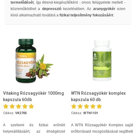
termelődését
, így étrend-kiegészítőként - orvos felügyelete mellett -
közreműködhet a
depresszió
kezelésében. Az
aranygyökér
ezen
kívül alkalmazható továbbá a
fizikai teljesítmény fokozásáért
.
Vitaking Rózsagyökér 1000mg
WTN Rózsagyökér komplex
kapszula 60db
kapszula 60 db
Cikksz.
VK2705
Cikksz.
WTN1101
A szellemi és fizikai erőnlét
A WTN Rózsagyökér Komplex saját
helyreállításáért, az éhségérzet
erőforrásaid mozgósításával segítheti