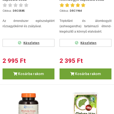
Cikksz.
DRC0585
Cikksz.
DRC1964
Az érrendszer egészségéért
Triptofánt és álombogyót
rózsagyökérrel és zsályával.
(ashwagandha) tartalmazó étrend-
kiegészítő a könnyű elalvásért.
Készleten
Készleten
2 995 Ft
2 395 Ft
Kosárba rakom
Kosárba rakom