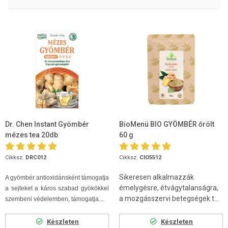
Dr. Chen Instant Gyömbér
BioMenü BIO GYÖMBÉR őrölt
mézes tea 20db
60 g
Cikksz.
DRC012
Cikksz.
CIO5512
Sikeresen alkalmazzák
A gyömbér antioxidánsként támogatja
émelygésre, étvágytalanságra,
a sejteket a káros szabad gyökökkel
a mozgásszervi betegségek t...
szembeni védelemben, támogatja...
Készleten
Készleten