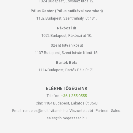
1024 Budapest, Lövőház utca 12.
Pólus Center (Pólus patikával szemben)
1152 Budapest, Szentmihályi út 131.
Rákóczi út
1072 Budapest, Rákóczi út 10.
Szent István körút
1137 Budapest, Szent István Körút 18.
Bartók Béla
1114 Budapest, Bartók Béla út 71.
ELÉRHETŐSÉGEINK
Telefon:
+36-1-255-0555
Cím: 1184 Budapest, Lakatos út 36/B
Email: rendeles@multi-vitamin.hu, Viszonteladói - Partneri - Sales:
sales@bioegeszseg.hu