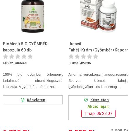
BioMenü BIO GYÖMBÉR
Jutavit
kapszula 60 db
Fahéj+Króm+Gyömbér+Kaporm
120 db Filmtabletta
Cikksz.
CIO5475
Cikksz.
JV3915
100% bio gyömbér őrleményt
A normál vércukorszint megőrzéséért.
tartalmazó étrend-kiegészítő
Szerves krómot, fahéj-,
kapszula. A gyömbér a több ezer ...
gyömbérgyökér-, és kapormag-...
Készleten
Készleten
Akció lejár:
1 nap, 06:23:06