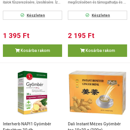
italok fűszerezésére, ízesítésére. Íz...
megőrzésében és támogathatja és ...
Készleten
Készleten
1 395 Ft
2 195 Ft
Kosárba rakom
Kosárba rakom
Interherb NAPI1 Gyömbér
Dali Instant Mézes Gyömbér