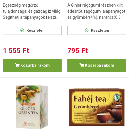
Egészség megőrző
A Ginjer rágógumi részben xilit
tulajdonságai és gazdag íz világ.
édesítőt, rágógumi alapanyagot
Segítheti a tápanyagok felszí...
és gyömbér(4%), narancs(0,3...
Készleten
Készleten
1 555 Ft
795 Ft
Kosárba rakom
Kosárba rakom