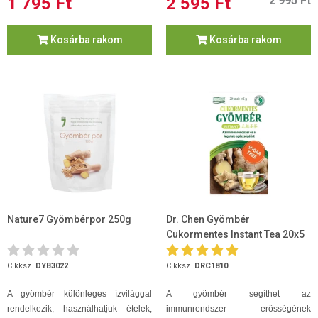
1 795 Ft
2 595 Ft
2 995 Ft
Kosárba rakom
Kosárba rakom
Nature7 Gyömbérpor 250g
Dr. Chen Gyömbér
Cukormentes Instant Tea 20x5
g
Cikksz.
DYB3022
Cikksz.
DRC1810
A gyömbér különleges ízvilággal
A gyömbér segíthet az
rendelkezik, használhatjuk ételek,
immunrendszer erősségének