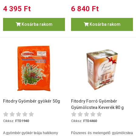
4 395 Ft
6 840 Ft
Kosárba rakom
Kosárba rakom
Fitodry Gyömbér gyökér 50g
Fitodry Forró Gyömbér
Gyümölcstea Keverék 80 g
Cikksz.
FTD1940
Cikksz.
FTD4460
A gyömbér gyökér teája hatékony
Fűszeres és melengető gyümölcstea