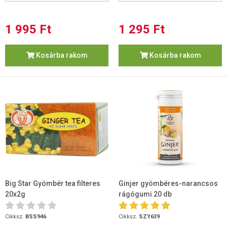
1 995 Ft
1 295 Ft
Kosárba rakom
Kosárba rakom
Big Star Gyömbér tea filteres
Ginjer gyömbéres-narancsos
20x2g
rágógumi 20 db
Cikksz.
BSS946
Cikksz.
SZY639