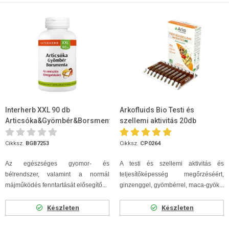
Interherb XXL 90 db
Arkofluids Bio Testi és
Articsóka&Gyömbér&Borsmenta
szellemi aktivitás 20db
ampulla
Cikksz.
BGB7253
Cikksz.
CP0264
Az egészséges gyomor- és
A testi és szellemi aktivitás és
bélrendszer, valamint a normál
teljesítőképesség megőrzéséért,
májműködés fenntartását elősegítő...
ginzenggel, gyömbérrel, maca-gyök...
Készleten
Készleten