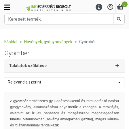
0
Kere
Főoldal
Növények, gyógynövények
Gyömbér
Gyömbér
Találatok szűkítése
Relevancia szerint
A
gyömbér
természetes gyulladáscsökkentő és immunerősítő hatású
gyógynövény, alkalmazásával enyhíthetők a köhögés, a torokfájás,
valamint az ízületi panaszok és mozgásszervi megbetegedések
tünetei. Vitaminokban, ásványi anyagokban gazdag, magas kálium-
és foláttartalommal rendelkezik.