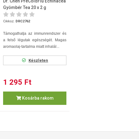
Dr. Chen PreColdFlu Echinacea
Gyömbér Tea 20 x 2 g
Cikksz.
DRC2762
Támogathatja az immunrendszer és
a felső légutak egészségét. Magas
aromaolaj-tartalma miatt inhalál...
Készleten
1 295 Ft
Kosárba rakom