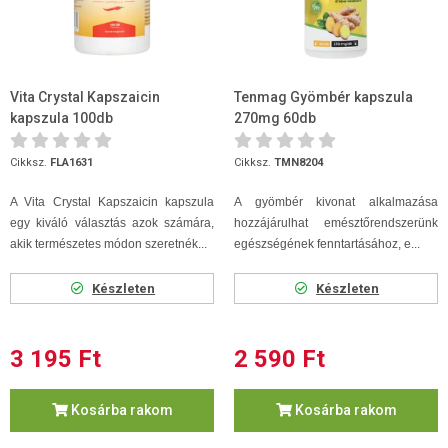
Vita Crystal Kapszaicin
Tenmag Gyömbér kapszula
kapszula 100db
270mg 60db
Cikksz.
FLA1631
Cikksz.
TMN8204
A Vita Crystal Kapszaicin kapszula
A gyömbér kivonat alkalmazása
egy kiváló választás azok számára,
hozzájárulhat emésztőrendszerünk
akik természetes módon szeretnék...
egészségének fenntartásához, e...
Készleten
Készleten
3 195 Ft
2 590 Ft
Kosárba rakom
Kosárba rakom