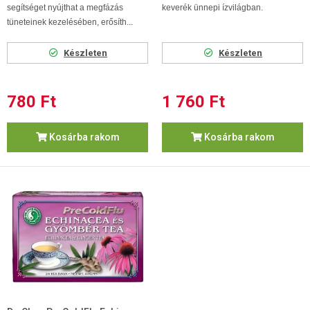
segítséget nyújthat a megfázás
keverék ünnepi ízvilágban.
tüneteinek kezelésében, erősíth...
Készleten
Készleten
780 Ft
1 760 Ft
Kosárba rakom
Kosárba rakom