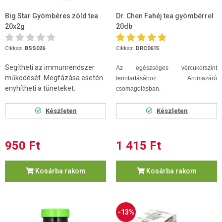
Big Star Gyömbéres zöld tea
Dr. Chen Fahéj tea gyömbérrel
20x2g
20db
Cikksz.
BSS026
Cikksz.
DRC0615
Segítheti az immunrendszer
Az egészséges vércukorszint
működését. Megfázása esetén
fenntartásához. Aromazáró
enyhítheti a tüneteket.
csomagolásban.
Készleten
Készleten
950 Ft
1 415 Ft
Kosárba rakom
Kosárba rakom
-13%