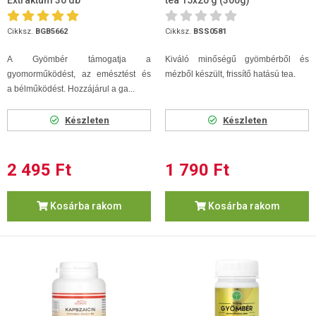
Extraktum 30 db
tea 15x20 g (300g)
Cikksz.
BGB5662
Cikksz.
BSS0581
A Gyömbér támogatja a
Kiváló minőségű gyömbérből és
gyomorműködést, az emésztést és
mézből készült, frissítő hatású tea.
a bélműködést. Hozzájárul a ga...
Készleten
Készleten
2 495 Ft
1 790 Ft
Kosárba rakom
Kosárba rakom