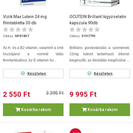
Vizik Max Lutein 24 mg
OCUTEIN Brillant lágyzselatin
filmtabletta 30 db
kapszula 90db
Cikksz.
NPR1837
Cikksz.
SYH7793
Az A- és a B2-vitamin, valamint a cink
Brilliáns gondoskodás a szemének.
hozzájárul a normál látás
22mg luteint tartalmazó étrend-
fenntartásához. Az E-vitamin ho...
kiegészítő, az éleslátás megőrzése ...
Készleten
Készleten
2 550 Ft
3 395 Ft
9 995 Ft
Kosárba rakom
Kosárba rakom