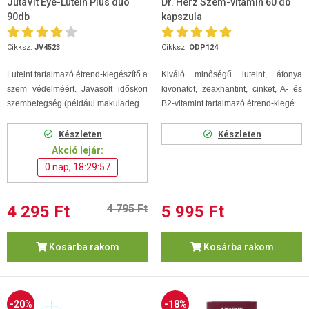
JutaVit Eye-Lutein Plus duo
Dr. Herz Szem-vitamin 60 db
90db
kapszula
Cikksz.
JV4523
Cikksz.
ODP124
Luteint tartalmazó étrend-kiegészítő a
Kiváló minőségű luteint, áfonya
szem védelméért. Javasolt időskori
kivonatot, zeaxhantint, cinket, A- és
szembetegség (például makuladeg...
B2-vitamint tartalmazó étrend-kiegé...
Készleten
Készleten
Akció lejár:
0 nap, 18:29:56
4 295 Ft
4 795 Ft
5 995 Ft
Kosárba rakom
Kosárba rakom
-20%
-18%