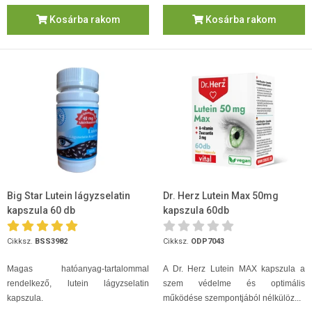
Kosárba rakom
Kosárba rakom
Big Star Lutein lágyzselatin
Dr. Herz Lutein Max 50mg
kapszula 60 db
kapszula 60db
Cikksz.
BSS3982
Cikksz.
ODP7043
Magas hatóanyag-tartalommal
A Dr. Herz Lutein MAX kapszula a
rendelkező, lutein lágyzselatin
szem védelme és optimális
kapszula.
működése szempontjából nélkülöz...