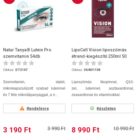
Natur Tanya® Lutein Pro
LipoCell Vision liposzómás
szemvitamin 54db
étrend-kiegészítő 250ml 50
adag
Cikksz.
DT2147
Cikksz.
HUMI1138
Szemvitamin, stabil,
Liposzómás likopinnal, Q10-
mikrokapszulázott szabad luteinnel
zel, luteinnel, asztaxantinnal,
és 7 féle mikrotápanyaggal, a n...
zeaxantinnal és vitaminokkal.
Rendelésre
Készleten
3 190 Ft
3 990 Ft
8 990 Ft
10 990 Ft