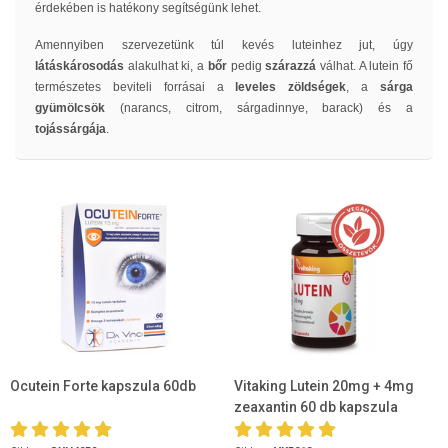
érdekében is hatékony segítségünk lehet.
Amennyiben szervezetünk túl kevés luteinhez jut, úgy
látáskárosodás
alakulhat ki, a
bőr
pedig
szárazzá
válhat. A lutein fő
természetes beviteli forrásai a
leveles
zöldségek
, a
sárga
gyümölcsök
(narancs, citrom, sárgadinnye, barack) és a
tojássárgája
.
Ocutein Forte kapszula 60db
Vitaking Lutein 20mg + 4mg
zeaxantin 60 db kapszula