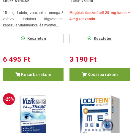
Cikksz.
SYH4952
Cikksz.
VK5010
15 mg Lutein, zeaxantin, omega-3
Megújult összetétel! 20 mg lutein +
zsírsav tartalmú lágyzselatin
4 mg zeaxantin
kapszula vitaminokkal és nyomel...
Készleten
Készleten
6 495 Ft
3 190 Ft
Kosárba rakom
Kosárba rakom
-25%