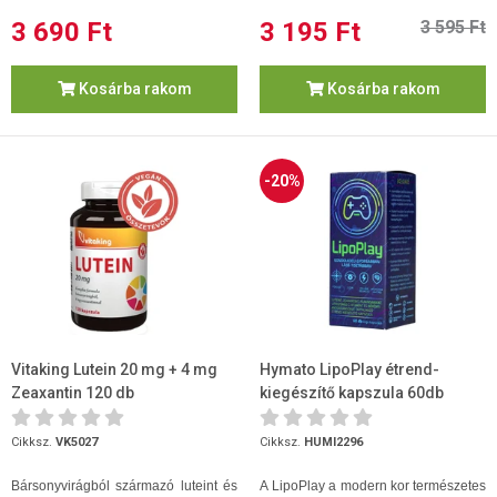
3 690 Ft
3 195 Ft
3 595 Ft
Kosárba rakom
Kosárba rakom
-20%
Vitaking Lutein 20 mg + 4 mg
Hymato LipoPlay étrend-
Zeaxantin 120 db
kiegészítő kapszula 60db
Cikksz.
VK5027
Cikksz.
HUMI2296
Bársonyvirágból származó luteint és
A LipoPlay a modern kor természetes