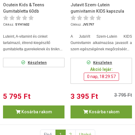
Ocutein Kids & Teens
Jutavit Szem-Lutein
Gumitabletta 60db
gumivitamin KIDS kapszula
60db
Cikksz.
SYH1602
Cikksz.
JV5797
Luteint, A-vitamint és cinket
A JutaVit Szem-Lutein KIDS
tartalmazó, étrend-kiegészítő
Gumivitamin alkalmazása javasolt a
gumitabletta gyerekeknek és tinikn...
szem egészségének megőrzéséér...
Készleten
Készleten
Akció lejár:
0 nap, 18:29:56
5 795 Ft
3 395 Ft
3 795 Ft
Kosárba rakom
Kosárba rakom
Első
1
2
Utolsó