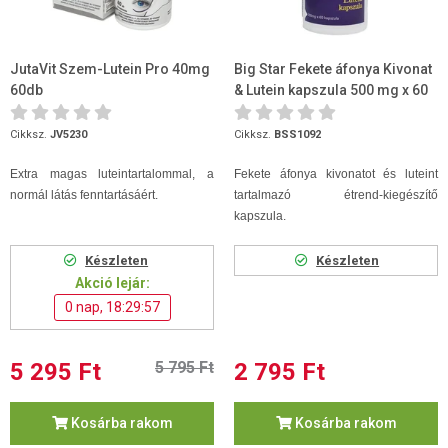
JutaVit Szem-Lutein Pro 40mg
Big Star Fekete áfonya Kivonat
60db
& Lutein kapszula 500 mg x 60
db
Cikksz.
JV5230
Cikksz.
BSS1092
Extra magas luteintartalommal, a
Fekete áfonya kivonatot és luteint
normál látás fenntartásáért.
tartalmazó étrend-kiegészítő
kapszula.
Készleten
Készleten
Akció lejár:
0 nap, 18:29:56
5 295 Ft
5 795 Ft
2 795 Ft
Kosárba rakom
Kosárba rakom