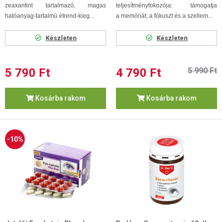
zeaxantint tartalmazó, magas
teljesítményfokozója: támogatja
hatóanyag-tartalmú étrend-kieg...
a memóriát, a fókuszt és a szellem...
Készleten
Készleten
5 790 Ft
4 790 Ft
5 990 Ft
Kosárba rakom
Kosárba rakom
-10%