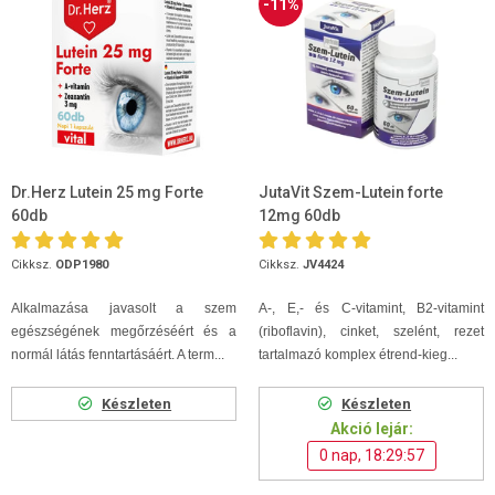
-11%
Dr.Herz Lutein 25 mg Forte
JutaVit Szem-Lutein forte
60db
12mg 60db
Cikksz.
ODP1980
Cikksz.
JV4424
Alkalmazása javasolt a szem
A-, E,- és C-vitamint, B2-vitamint
egészségének megőrzéséért és a
(riboflavin), cinket, szelént, rezet
normál látás fenntartásáért. A term...
tartalmazó komplex étrend-kieg...
Készleten
Készleten
Akció lejár:
0 nap, 18:29:56