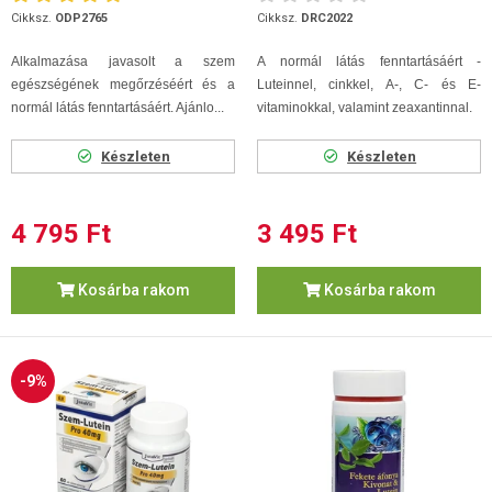
Cikksz.
ODP2765
Cikksz.
DRC2022
Alkalmazása javasolt a szem
A normál látás fenntartásáért -
egészségének megőrzéséért és a
Luteinnel, cinkkel, A-, C- és E-
normál látás fenntartásáért. Ajánlo...
vitaminokkal, valamint zeaxantinnal.
Készleten
Készleten
4 795 Ft
3 495 Ft
Kosárba rakom
Kosárba rakom
-9%