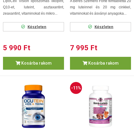
LipoCell Vision liposzómás likopint,
A Béres Szemerő Forte filmtabletta 20
Q10-et, luteint, asztaxantint,
mg luteinnel és 20 mg cinkkel,
zeaxantint, vitaminokat és mikro...
vitaminokat és ásványi anyagoka...
Készleten
Készleten
5 990 Ft
7 995 Ft
Kosárba rakom
Kosárba rakom
-11%