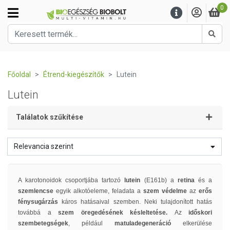
0
Kere
Főoldal
Étrend-kiegészítők
Lutein
Lutein
Találatok szűkítése
Relevancia szerint
A karotonoidok csoportjába tartozó
lutein
(E161b) a
retina
és a
szemlencse
egyik alkotóeleme, feladata a
szem védelme
az
erős
fénysugárzás
káros hatásaival szemben. Neki tulajdonított hatás
továbbá a
szem
öregedésének késleltetése.
Az
időskori
szembetegségek
, például
matuladegeneráció
elkerülése