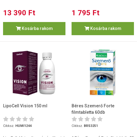
13 390 Ft
1 795 Ft
Kosárba rakom
Kosárba rakom
LipoCell Vision 150 ml
Béres Szemerő Forte
filmtabletta 60db
Cikksz.
HUMI1244
Cikksz.
BRS3251