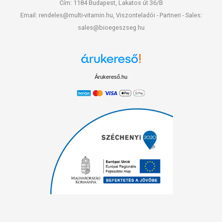
Cím: 1184 Budapest, Lakatos út 36/B
Email: rendeles@multi-vitamin.hu, Viszonteladói - Partneri - Sales:
sales@bioegeszseg.hu
Árukereső.hu