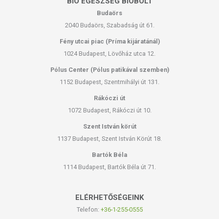
BIO EGÉSZSÉG BIOBOLT
Budaörs
2040 Budaörs, Szabadság út 61.
Fény utcai piac (Príma kijáratánál)
1024 Budapest, Lövőház utca 12.
Pólus Center (Pólus patikával szemben)
1152 Budapest, Szentmihályi út 131.
Rákóczi út
1072 Budapest, Rákóczi út 10.
Szent István körút
1137 Budapest, Szent István Körút 18.
Bartók Béla
1114 Budapest, Bartók Béla út 71.
ELÉRHETŐSÉGEINK
Telefon:
+36-1-255-0555