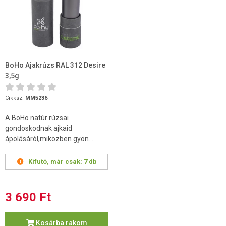
BoHo Ajakrúzs RAL 312 Desire
3,5g
Cikksz.
MM5236
A BoHo natúr rúzsai
gondoskodnak ajkaid
ápolásáról,miközben gyön...
Kifutó, már csak:
7 db
3 690 Ft
Kosárba rakom