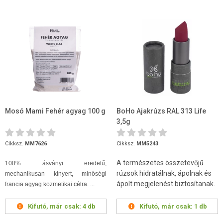
Mosó Mami Fehér agyag 100 g
BoHo Ajakrúzs RAL 313 Life
3,5g
Cikksz.
MM7626
Cikksz.
MM5243
A természetes összetevőjű
100% ásványi eredetű,
rúzsok hidratálnak, ápolnak és
mechanikusan kinyert, minőségi
ápolt megjelenést biztosítanak.
francia agyag kozmetikai célra. ...
Kifutó, már csak:
4 db
Kifutó, már csak:
1 db