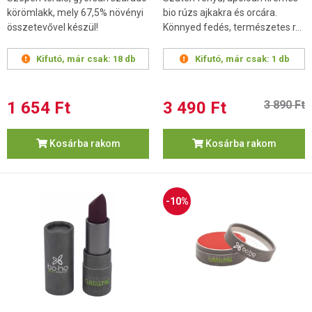
körömlakk, mely 67,5% növényi
bio rúzs ajkakra és orcára.
összetevővel készül!
Könnyed fedés, természetes r...
Kifutó, már csak:
18 db
Kifutó, már csak:
1 db
1 654 Ft
3 490 Ft
3 890 Ft
Kosárba rakom
Kosárba rakom
-10%