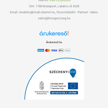
Telefon:
+36-1-255-0555
Cím: 1184 Budapest, Lakatos út 36/B
Email: rendeles@multi-vitamin.hu, Viszonteladói - Partneri - Sales:
sales@bioegeszseg.hu
Árukereső.hu