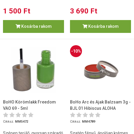
1 500 Ft
3 690 Ft
Kosárba rakom
Kosárba rakom
-10%
BoHO Körömlakk Freedom
BoHo Arc és Ajak Balzsam 3g -
VAO 69 - 5ml
BJL 01 Hibiscus ALOHA
COLLECTION
Cikksz.
MM5472
Cikksz.
MM4789
Szépen terülő, gyorsan száradó
Szatén fényű, ápolóan krémes