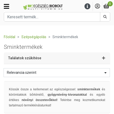
0
Kere
Főoldal
Szépségápolás
Sminktermékek
Sminktermékek
Találatok szűkítése
Relevancia szerint
Kössük össze a kellemeset az egészségessel:
sminktermékek
és
körömlakkok bőrkímélő,
gyógynövény
-
kivonatokkal
és egyéb
értékes
növényi összetevőkkel
! Tekintse meg kozmetikumokat
tartalmazó termékkínálatunkat!