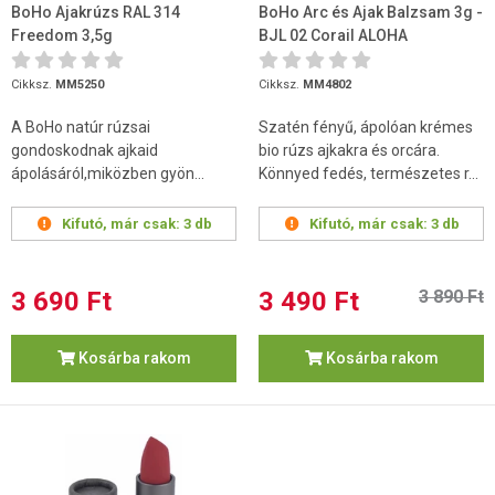
BoHo Ajakrúzs RAL 314
BoHo Arc és Ajak Balzsam 3g -
Freedom 3,5g
BJL 02 Corail ALOHA
COLLECTION
Cikksz.
MM5250
Cikksz.
MM4802
A BoHo natúr rúzsai
Szatén fényű, ápolóan krémes
gondoskodnak ajkaid
bio rúzs ajkakra és orcára.
ápolásáról,miközben gyön...
Könnyed fedés, természetes r...
Kifutó, már csak:
3 db
Kifutó, már csak:
3 db
3 690 Ft
3 490 Ft
3 890 Ft
Kosárba rakom
Kosárba rakom