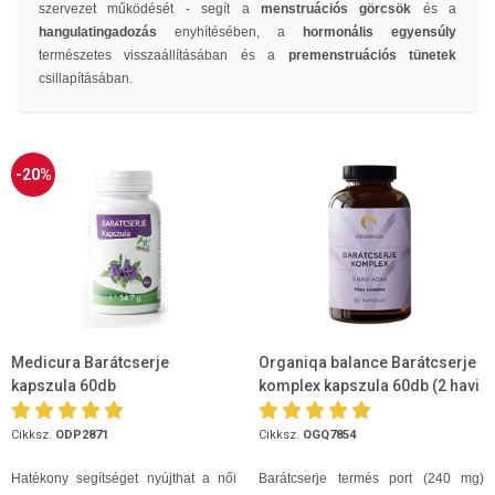
szervezet működését - segít a
menstruációs görcsök
és a
hangulatingadozás
enyhítésében, a
hormonális egyensúly
természetes visszaállításában és a
premenstruációs tünetek
csillapításában.
-20%
Medicura Barátcserje
Organiqa balance Barátcserje
kapszula 60db
komplex kapszula 60db (2 havi
adag)
Cikksz.
ODP2871
Cikksz.
OGQ7854
Hatékony segítséget nyújthat a női
Barátcserje termés port (240 mg)