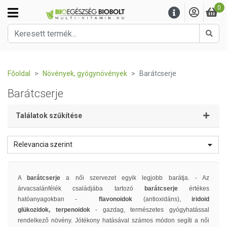
0
Kere
Főoldal
Növények, gyógynövények
Barátcserje
Barátcserje
Találatok szűkítése
Relevancia szerint
A
barátcserje
a női szervezet egyik legjobb barátja. - Az
árvacsalánfélék családjába tartozó
barátcserje
értékes
hatóanyagokban -
flavonoidok
(antioxidáns),
iridoid
glükozidok,
terpenoidok
- gazdag, természetes gyógyhatással
rendelkező növény. Jótékony hatásával számos módon segíti a női