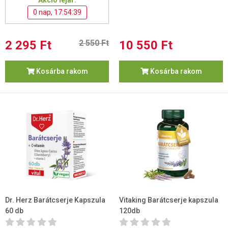
Akció lejár:
0 nap, 17:54:38
2 295 Ft
2 550 Ft
10 550 Ft
Kosárba rakom
Kosárba rakom
Dr. Herz Barátcserje Kapszula
Vitaking Barátcserje kapszula
60 db
120db