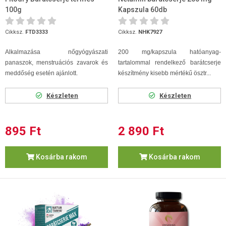
100g
Kapszula 60db
Cikksz.
FTD3333
Cikksz.
NHK7927
Alkalmazása nőgyógyászati
200 mg/kapszula hatóanyag-
panaszok, menstruációs zavarok és
tartalommal rendelkező barátcserje
meddőség esetén ajánlott.
készítmény kisebb mértékű ösztr...
Készleten
Készleten
895 Ft
2 890 Ft
Kosárba rakom
Kosárba rakom