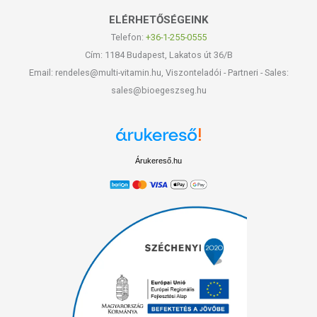
ELÉRHETŐSÉGEINK
Telefon:
+36-1-255-0555
Cím: 1184 Budapest, Lakatos út 36/B
Email: rendeles@multi-vitamin.hu, Viszonteladói - Partneri - Sales:
sales@bioegeszseg.hu
Árukereső.hu