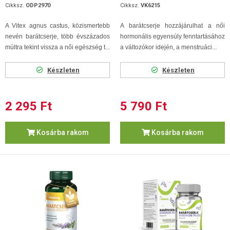
Cikksz.
ODP2970
Cikksz.
VK6215
A Vitex agnus castus, közismertebb
A barátcserje hozzájárulhat
a női
nevén barátcserje, több évszázados
hormonális egyensúly fenntartásához
múltra tekint vissza a női egészség t...
a változókor idején,
a menstruáci...
Készleten
Készleten
2 295 Ft
5 790 Ft
Kosárba rakom
Kosárba rakom