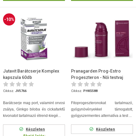
-10%
Jutavit Barátcserje Komplex
Pranagarden Prog-Estro
kapszula 60db
Progeszteron - Női testvaj
(tavaszi virág illat) 100 ml
Cikksz.
JV5766
Cikksz.
PHK5588
Barátcserje mag port, valamint orvosi
Fitoprogeszteronokat tartalmazó,
zsálya, Ginkgo biloba és cickafarkfű
gyógynövényekkel támogatott,
kivonatot tartalmazó étrend-kiegé...
gyógyszermentes alternatíva a test ...
Készleten
Készleten