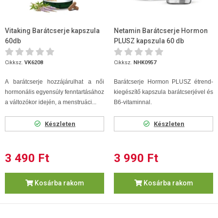
Vitaking Barátcserje kapszula
Netamin Barátcserje Hormon
60db
PLUSZ kapszula 60 db
Cikksz.
VK6208
Cikksz.
NHK0957
A barátcserje hozzájárulhat
a női
Barátcserje Hormon PLUSZ étrend-
hormonális egyensúly fenntartásához
kiegészítő kapszula barátcserjével és
a változókor idején,
a menstruáci...
B6-vitaminnal.
Készleten
Készleten
3 490 Ft
3 990 Ft
Kosárba rakom
Kosárba rakom