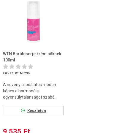
WTN Barátcserje krém nőknek
100ml
Cikksz.
WTN0296
A növény csodálatos módon
képes a hormonális
egyensúlytalanságot szabá...
Készleten
9 535 Ft