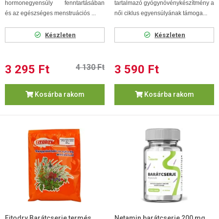
hormonegyensúly fenntartásában
tartalmazó gyógynövénykészítmény a
és az egészséges menstruációs ...
női ciklus egyensúlyának támoga...
Készleten
Készleten
3 295 Ft
4 130 Ft
3 590 Ft
Kosárba rakom
Kosárba rakom
Fitodry Barátcserje termés
Netamin barátcserje 200 mg