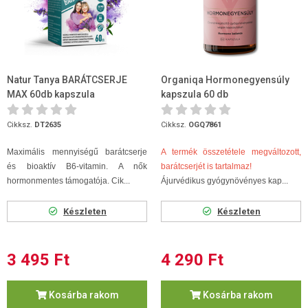
Natur Tanya BARÁTCSERJE
Organiqa Hormonegyensúly
MAX 60db kapszula
kapszula 60 db
Cikksz.
DT2635
Cikksz.
OGQ7861
Maximális mennyiségű barátcserje
A termék összetétele megváltozott,
és bioaktív B6-vitamin. A nők
barátcserjét is tartalmaz!
hormonmentes támogatója. Cik...
Ájurvédikus gyógynövényes kap...
Készleten
Készleten
3 495 Ft
4 290 Ft
Kosárba rakom
Kosárba rakom