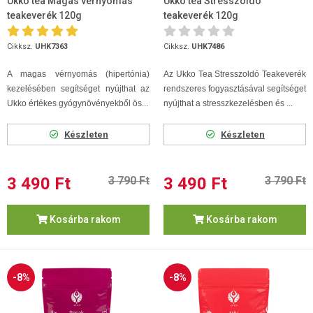
Ukko tea Magas vérnyomás
Ukko tea Stresszoldó
teakeverék 120g
teakeverék 120g
Cikksz.
UHK7363
Cikksz.
UHK7486
A magas vérnyomás (hipertónia)
Az Ukko Tea Stresszoldó Teakeverék
kezelésében segítséget nyújthat az
rendszeres fogyasztásával segítséget
Ukko értékes gyógynövényekből ös...
nyújthat a stresszkezelésben és ...
Készleten
Készleten
3 490 Ft
3 790 Ft
3 490 Ft
3 790 Ft
Kosárba rakom
Kosárba rakom
-8%
-8%