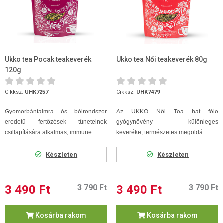
Ukko tea Pocak teakeverék
Ukko tea Női teakeverék 80g
120g
Cikksz.
UHK7257
Cikksz.
UHK7479
Gyomorbántalmra és bélrendszer
Az UKKO Női Tea h
at féle
eredetű fertőzések tüneteinek
gyógynövény különleges
csillapítására alkalmas, immune...
keveréke,
természetes megoldá...
Készleten
Készleten
3 490 Ft
3 790 Ft
3 490 Ft
3 790 Ft
Kosárba rakom
Kosárba rakom