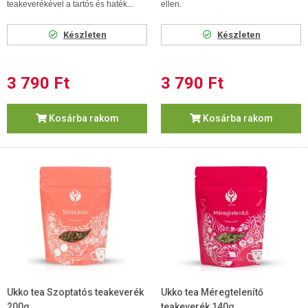
teakeverékével a tartós és haték...
ellen.
Készleten
Készleten
3 790 Ft
3 790 Ft
Kosárba rakom
Kosárba rakom
Ukko tea Szoptatós teakeverék
Ukko tea Méregtelenítő
200g
teakeverék 140g