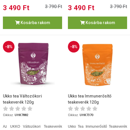
3 490 Ft
3 790 Ft
3 490 Ft
3 790 Ft
Kosárba rakom
Kosárba rakom
-8%
-8%
Ukko tea Változókori
Ukko tea Immunerősítő
teakeverék 120g
teakeverék 120g
Cikksz.
UHK7882
Cikksz.
UHK7370
Az UKKO Változókori Teakeverék
Ukko Tea Immunerősítő Teakeverék