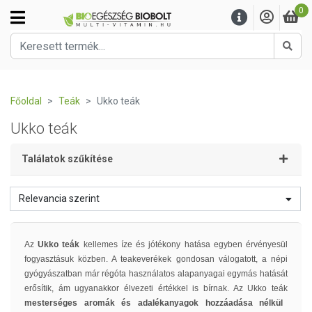
0
Kere
Főoldal
Teák
Ukko teák
Ukko teák
Találatok szűkítése
Relevancia szerint
Az
Ukko teák
kellemes íze és jótékony hatása egyben érvényesül
fogyasztásuk közben. A teakeverékek gondosan válogatott, a népi
gyógyászatban már régóta használatos alapanyagai egymás hatását
erősítik, ám ugyanakkor élvezeti értékkel is bírnak. Az Ukko teák
mesterséges aromák és adalékanyagok hozzáadása nélkül