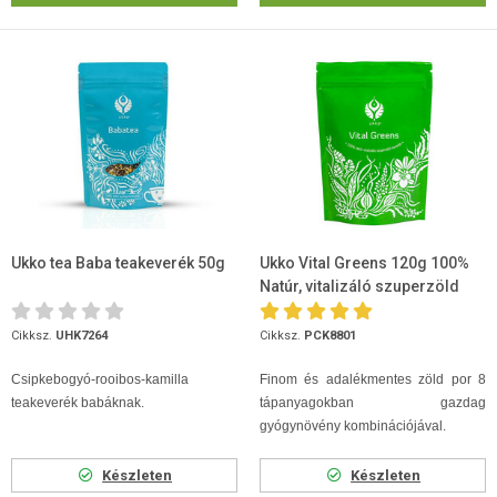
Ukko tea Baba teakeverék 50g
Ukko Vital Greens 120g 100%
Natúr, vitalizáló szuperzöld
keverék
Cikksz.
UHK7264
Cikksz.
PCK8801
Csipkebogyó-rooibos-kamilla
Finom és adalékmentes zöld por 8
teakeverék babáknak.
tápanyagokban gazdag
gyógynövény kombinációjával.
Készleten
Készleten