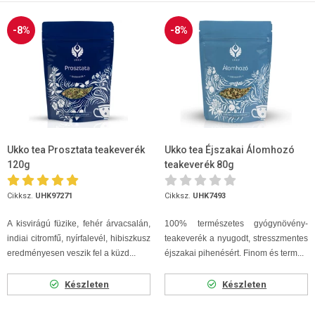
-8%
-8%
Ukko tea Prosztata teakeverék
Ukko tea Éjszakai Álomhozó
120g
teakeverék 80g
Cikksz.
UHK97271
Cikksz.
UHK7493
A kisvirágú füzike, fehér árvacsalán,
100% természetes gyógynövény-
indiai citromfű, nyírfalevél, hibiszkusz
teakeverék a nyugodt, stresszmentes
eredményesen veszik fel a küzd...
éjszakai pihenésért. Finom és term...
Készleten
Készleten