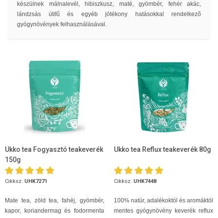
készülnek málnalevél, hibiszkusz, maté, gyömbér, fehér akác,
lándzsás útifű és egyéb jótékony hatásokkal rendelkező
gyógynövények felhasználásával.
Ukko tea Fogyasztó teakeverék
Ukko tea Reflux teakeverék 80g
150g
Cikksz.
UHK7271
Cikksz.
UHK7448
Mate tea, zöld tea, fahéj, gyömbér,
100% natúr, adalékoktól és aromáktól
kapor, koriandermag és fodormenta
mentes gyógynövény keverék reflux