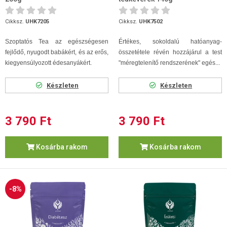
Cikksz.
UHK7205
Cikksz.
UHK7502
Szoptatós Tea az egészségesen
Értékes, sokoldalú hatóanyag-
fejlődő, nyugodt babákért, és az erős,
összetétele révén hozzájárul a test
kiegyensúlyozott édesanyákért.
"méregtelenítő rendszerének" egés...
Készleten
Készleten
3 790 Ft
3 790 Ft
Kosárba rakom
Kosárba rakom
-8%