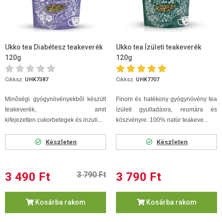
Ukko tea Diabétesz teakeverék
Ukko tea Ízületi teakeverék
120g
120g
Cikksz.
UHK7387
Cikksz.
UHK7707
Minőségi gyógynövényekből készült
Finom és hatékony gyógynövény tea
teakeverék, amit
ízületi gyulladásra, reumára és
kifejezetten cukorbetegek és inzuli...
köszvényre. 100% natúr teakeve...
Készleten
Készleten
3 490 Ft
3 790 Ft
3 790 Ft
Kosárba rakom
Kosárba rakom