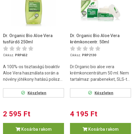
Dr. Organic Bio Aloe Vera
Dr. Organic Bio Aloe Vera
tusfürdő 250ml
krémkoncentr. 50ml
Cikksz.
PRP652
Cikksz.
PRP2130
A 100%-os tisztaságú bioaktív
Dr.Organic bio aloe vera
Aloe Vera használata során a
krémkoncentrátum 50 ml. Nem
növény jótékony hatású polisz...
tartalmaz: parabeneket, SLS-t...
Készleten
Készleten
2 595 Ft
4 195 Ft
Kosárba rakom
Kosárba rakom