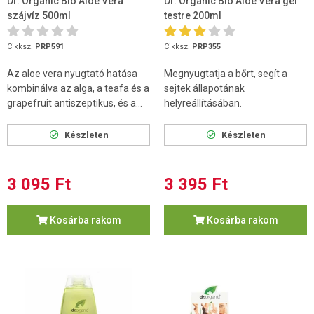
Dr. Organic Bio Aloe Vera
Dr. Organic Bio Aloe Vera gél
szájvíz 500ml
testre 200ml
Cikksz.
PRP591
Cikksz.
PRP355
Az aloe vera nyugtató hatása
Megnyugtatja a bőrt, segít a
kombinálva az alga, a teafa és a
sejtek állapotának
grapefruit antiszeptikus, és a...
helyreállításában.
Készleten
Készleten
3 095 Ft
3 395 Ft
Kosárba rakom
Kosárba rakom