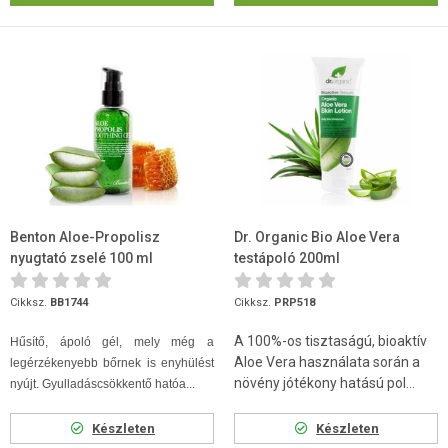
Benton Aloe-Propolisz
Dr. Organic Bio Aloe Vera
nyugtató zselé 100 ml
testápoló 200ml
Cikksz.
BB1744
Cikksz.
PRP518
A 100%-os tisztaságú, bioaktív
Hűsítő, ápoló gél, mely még a
Aloe Vera használata során a
legérzékenyebb bőrnek is enyhülést
növény jótékony hatású pol...
nyújt. Gyulladáscsökkentő hatóa...
Készleten
Készleten