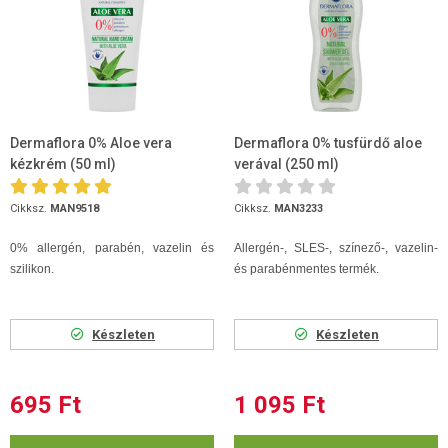
Dermaflora 0% Aloe vera
Dermaflora 0% tusfürdő aloe
kézkrém (50 ml)
verával (250 ml)
Cikksz.
MAN9518
Cikksz.
MAN3233
0% allergén, parabén, vazelin és
Allergén-, SLES-, színező-, vazelin-
szilikon.
és parabénmentes termék.
Készleten
Készleten
695 Ft
1 095 Ft