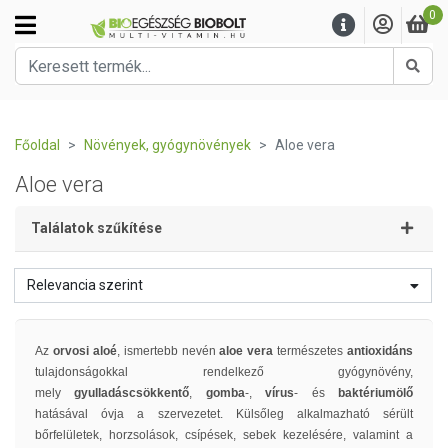
0
Kere
Főoldal
Növények, gyógynövények
Aloe vera
Aloe vera
Találatok szűkítése
Relevancia szerint
Az
orvosi aloé
, ismertebb nevén
aloe vera
természetes
antioxidáns
tulajdonságokkal rendelkező gyógynövény,
mely
gyulladáscsökkentő
,
gomba
-,
vírus
- és
baktériumölő
hatásával óvja a szervezetet. Külsőleg alkalmazható sérült
bőrfelületek, horzsolások, csípések, sebek kezelésére, valamint a