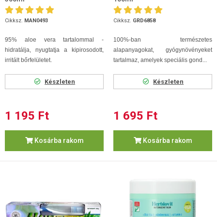
Cikksz.
MAN0493
Cikksz.
GRD6858
95% aloe vera tartalommal -
100%-ban természetes
hidratálja, nyugtatja a kipirosodott,
alapanyagokat, gyógynövényeket
irritált bőrfelületet.
tartalmaz, amelyek speciális gond...
Készleten
Készleten
1 195 Ft
1 695 Ft
Kosárba rakom
Kosárba rakom