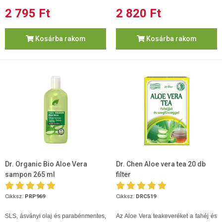
2 795 Ft
2 820 Ft
Kosárba rakom
Kosárba rakom
Dr. Organic Bio Aloe Vera
Dr. Chen Aloe vera tea 20 db
sampon 265 ml
filter
Cikksz.
PRP969
Cikksz.
DRC519
SLS, ásványi olaj és parabénmentes,
Az Aloe Vera teakeveréket a fahéj és