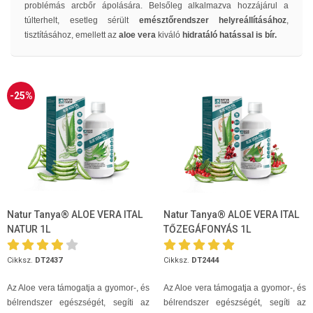
problémás arcbőr ápolására. Belsőleg alkalmazva hozzájárul a
túlterhelt, esetleg sérült
emésztőrendszer helyreállításához
,
tisztításához, emellett az
aloe vera
kiváló
hidratáló hatással is bír.
-25%
Natur Tanya® ALOE VERA ITAL
Natur Tanya® ALOE VERA ITAL
NATUR 1L
TŐZEGÁFONYÁS 1L
Cikksz.
DT2437
Cikksz.
DT2444
Az Aloe vera támogatja a gyomor-, és
Az Aloe vera támogatja a gyomor-, és
bélrendszer egészségét, segíti az
bélrendszer egészségét, segíti az