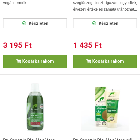
vegán termék.
szegfűszeg teszi igazán egyedivé,
élvezeti értéke és zamata utánozhat...
Készleten
Készleten
3 195 Ft
1 435 Ft
Kosárba rakom
Kosárba rakom