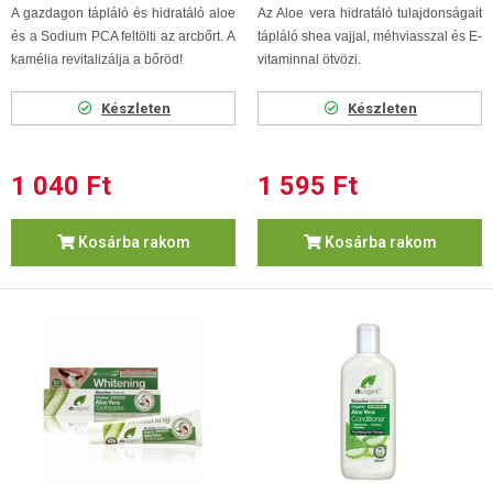
A gazdagon tápláló és hidratáló aloe
Az Aloe vera hidratáló tulajdonságait
és a Sodium PCA feltölti az arcbőrt. A
tápláló shea vajjal, méhviasszal és E-
kamélia revitalizálja a bőröd!
vitaminnal ötvözi.
Készleten
Készleten
1 040 Ft
1 595 Ft
Kosárba rakom
Kosárba rakom