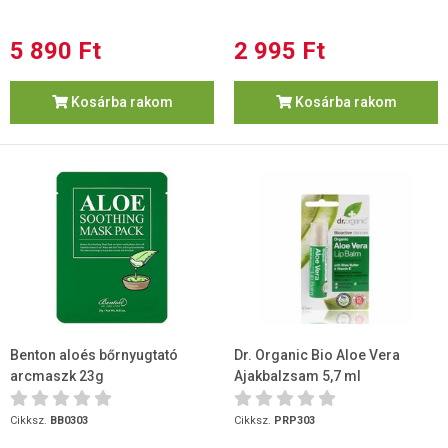
5 890 Ft
2 995 Ft
Kosárba rakom
Kosárba rakom
Benton aloés bőrnyugtató
Dr. Organic Bio Aloe Vera
arcmaszk 23g
Ajakbalzsam 5,7 ml
Cikksz.
BB0303
Cikksz.
PRP303