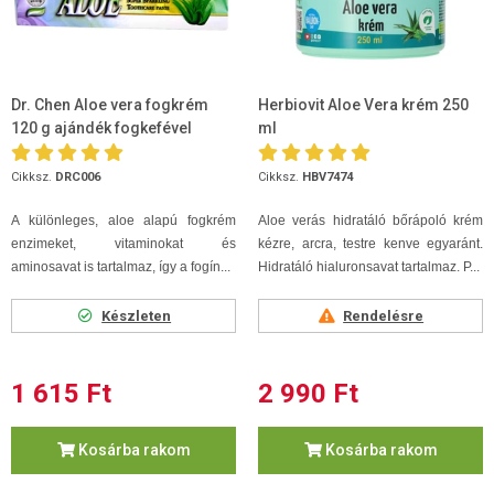
Dr. Chen Aloe vera fogkrém
Herbiovit Aloe Vera krém 250
120 g ajándék fogkefével
ml
Cikksz.
DRC006
Cikksz.
HBV7474
A különleges, aloe alapú fogkrém
Aloe verás hidratáló bőrápoló krém
enzimeket, vitaminokat és
kézre, arcra, testre kenve egyaránt.
aminosavat is tartalmaz, így a fogín...
Hidratáló hialuronsavat tartalmaz. P...
Készleten
Rendelésre
1 615 Ft
2 990 Ft
Kosárba rakom
Kosárba rakom