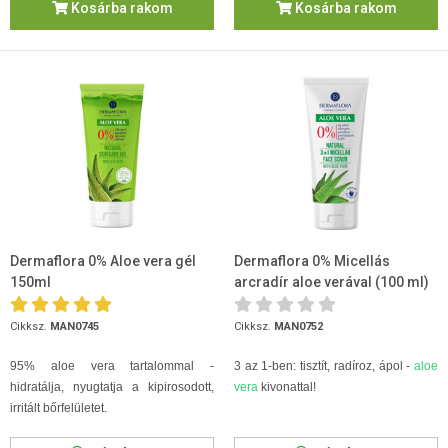
Kosárba rakom
Kosárba rakom
Dermaflora 0% Aloe vera gél
Dermaflora 0% Micellás
150ml
arcradír aloe verával (100 ml)
Cikksz.
MAN0745
Cikksz.
MAN0752
95% aloe vera tartalommal -
3 az 1-ben: tisztít, radíroz, ápol -
aloe
hidratálja, nyugtatja a kipirosodott,
vera
kivonattal!
irritált bőrfelületet.