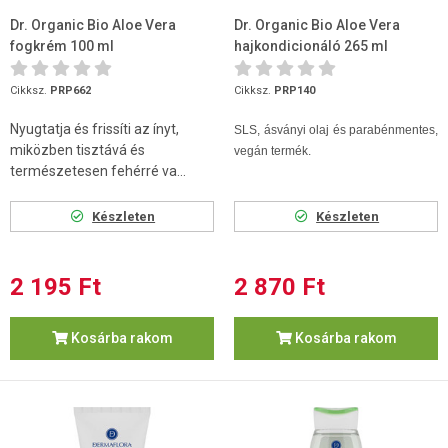
Dr. Organic Bio Aloe Vera
Dr. Organic Bio Aloe Vera
fogkrém 100 ml
hajkondicionáló 265 ml
Cikksz.
PRP662
Cikksz.
PRP140
Nyugtatja és frissíti az ínyt,
SLS, ásványi olaj és parabénmentes,
miközben tisztává és
vegán termék.
természetesen fehérré va...
Készleten
Készleten
2 195 Ft
2 870 Ft
Kosárba rakom
Kosárba rakom