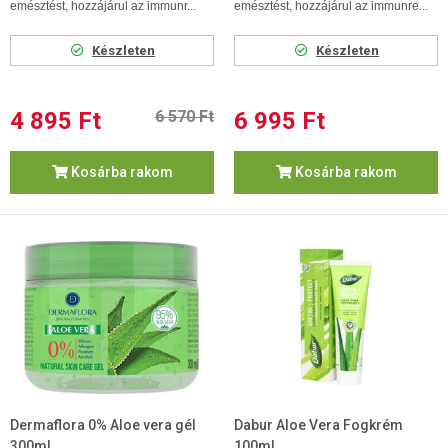
emésztést, hozzájárul az immunr...
emésztést, hozzájárul az immunre...
Készleten
Készleten
4 895 Ft
6 570 Ft
6 995 Ft
Kosárba rakom
Kosárba rakom
Dermaflora 0% Aloe vera gél
Dabur Aloe Vera Fogkrém
300ml
100ml