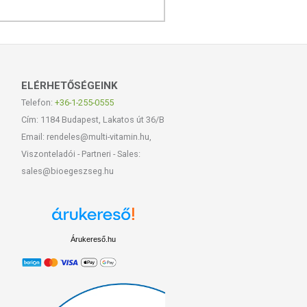
ELÉRHETŐSÉGEINK
Telefon:
+36-1-255-0555
Cím: 1184 Budapest, Lakatos út 36/B
Email: rendeles@multi-vitamin.hu,
Viszonteladói - Partneri - Sales:
sales@bioegeszseg.hu
Árukereső.hu