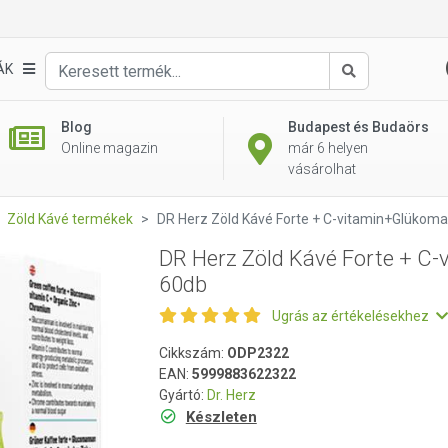
C-vitamin+Glükomannán 60db
ÁK
Keresés
Blog
Budapest és Budaörs
Online magazin
már 6 helyen
vásárolhat
Zöld Kávé termékek
DR Herz Zöld Kávé Forte + C-vitamin+Glükom
DR Herz Zöld Kávé Forte + C
60db
Ugrás az értékelésekhez
Cikkszám:
ODP2322
EAN:
5999883622322
Gyártó:
Dr. Herz
Készleten