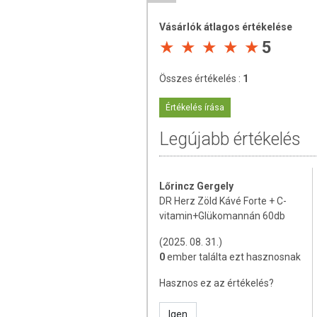
ÖSSZETEVŐK
zöld kávé kivonat (klorogénsav min
Vásárlók átlagos értékelése
citrát (cink), króm-pikolinát (kr
5
gátló anyag (mikrokristályos celluló
Összes értékelés :
1
TOVÁBBI TUDNIVALÓK
Értékelés írása
Tárolás: Szobahőmérsékleten, gyer
Legújabb értékelés
Forgalmazza: Dr. Herz
Az étrend-kiegészítő fogyasztása n
egészséges életmódot. A termék
Lőrincz Gergely
kismamáknak, koffeinre érzéken
DR Herz Zöld Kávé Forte + C-
szívbetegeknek nem ajánlott!
vitamin+Glükomannán 60db
(2025. 08. 31.)
0
ember találta ezt hasznosnak
Hasznos ez az értékelés?
Igen