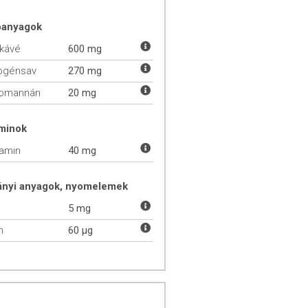
óanyagok
kávé
600 mg
ogénsav
270 mg
komannán
20 mg
aminok
tamin
40 mg
ányi anyagok, nyomelemek
5 mg
m
60 µg