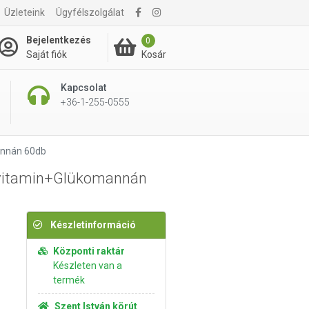
Üzleteink
Ügyfélszolgálat
3 395 Ft
Kosárba rakom
Bejelentkezés
0
Kosár
Saját fiók
Kapcsolat
+36-1-255-0555
annán 60db
-vitamin+Glükomannán
Készletinformáció
Központi raktár
Készleten van a
termék
Szent István körút