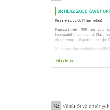
DR HERZ ZÖLD KÁVÉ FO
Kiszerelés: 60 db (1 havi adag)
Kapszulánként 300 mg zöld ká
hozzáadott C-vitaminnal, Glüköman
és krómmal - a Superbrands-díjas Dr
Miben nyújthat segítséget a zöld
A zöld kávé fő hatóanyaga, a kloro
Teljes leírás
(cukor) felszívódását, és előse
mennyiségű szénhidrátok ne raktár
stabilizálni a vércukorszin
cukorbetegeknek, túlsúlyosaknak
Felhasználási javaslat: Napi 2 ka
nélkül nyelje le.
Vásárlói vélemények