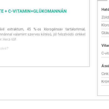
Hat
RTE + C-VITAMIN+GLÜKOMANNÁN
Zöld
Klor
vé extraktum, 45 %-os klorogénsav tartalommal,
Glü
nánnal valamint szerves kötésű, jól felszívódó cinkkel
. Herz-től!
Vit
 kávé?
C-vi
génsav az étkezést követően segít lelassítani a glükóz
gítheti, hogy a táplálkozás során bevitt felesleges
Ásv
ozódjanak el zsír formájában. A hozzáadott króm segít
tet, ezért kiemelten hasznos nyomelem például
Cink
, migréneseknek, magas vérnyomásban szenvedőknek.
Kró
pszula, főétkezés előtt bőséges folyadékkal, szétrágás