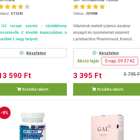
ikksz.
ST2243
Cikksz.
JV3908
ÚJ recept szerint - vízoldékony
Vitaminok mellett számos ásványi
összetevők 2 kisebb kapszulában a
anyagot és nyomelemet valamint
orábbi 1 nagy helyett.
Lactobacillus Rhamnosust, Koenzi...
Készleten
Készleten
Akció lejár:
0 nap, 09:37:42
13 590 Ft
3 395 Ft
3 795 F
Kosárba rakom
Kosárba rakom
-9%