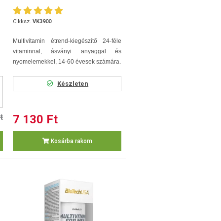
Cikksz.
VK3900
Multivitamin étrend-kiegészítő 24-féle
vitaminnal, ásványi anyaggal és
nyomelemekkel, 14-60 évesek számára.
Készleten
t
7 130 Ft
Kosárba rakom