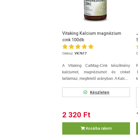
Vitaking Kalcium magnézium
cink 100db
Cikksz.
VK7617
C
A Vitaking CalMag-Cink készítmény
kalciumot, magnéziumot és cinket
D
tartalmaz, megfelelő arányban. A Kalc...
k
Készleten
2 320 Ft
Kosárba rakom