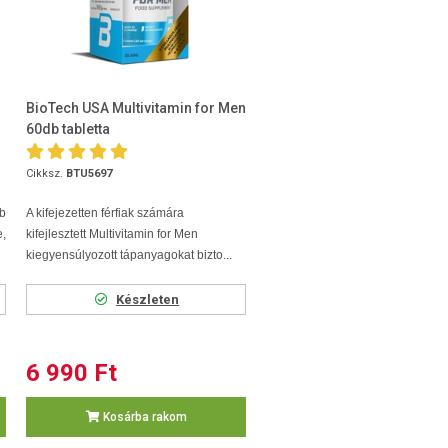
BioTech USA Multivitamin for Men
60db tabletta
Cikksz.
BTU5697
b
A kifejezetten férfiak számára
e,
kifejlesztett Multivitamin for Men
kiegyensúlyozott tápanyagokat bizto...
Készleten
6 990 Ft
Kosárba rakom