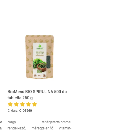
BioMenü BIO SPIRULINA 500 db
tabletta 250 g
Cikksz.
CIO5260
t
Nagy fehérjetartalommal
la
rendelkező, méregtelenítő vitamin-