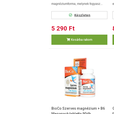
magnéziumforma, melynek fogyasz...
e
Készleten
5 290 Ft
Kosárba rakom
BioCo Szerves magnézium + B6
Megapack tabletta 90db