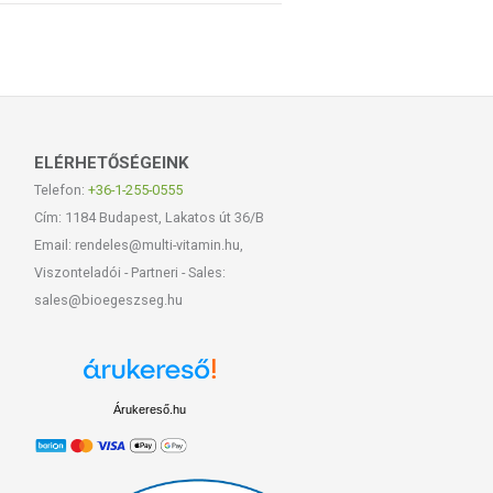
ELÉRHETŐSÉGEINK
Telefon:
+36-1-255-0555
Cím: 1184 Budapest, Lakatos út 36/B
Email: rendeles@multi-vitamin.hu,
Viszonteladói - Partneri - Sales:
sales@bioegeszseg.hu
Árukereső.hu