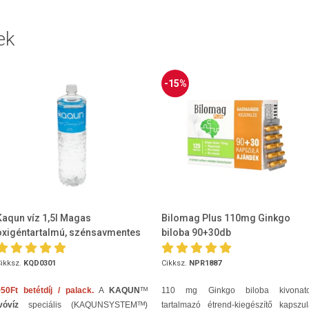
ek
-15%
Kaqun víz 1,5l Magas
Bilomag Plus 110mg Ginkgo
oxigéntartalmú, szénsavmentes
biloba 90+30db
ikksz.
KQD0301
Cikksz.
NPR1887
50Ft betétdíj / palack.
A
KAQUN
ᵀᴹ
110 mg Ginkgo biloba kivonato
vóvíz
speciális (KAQUNSYSTEMᵀᴹ)
tartalmazó étrend-kiegészítő kapszu