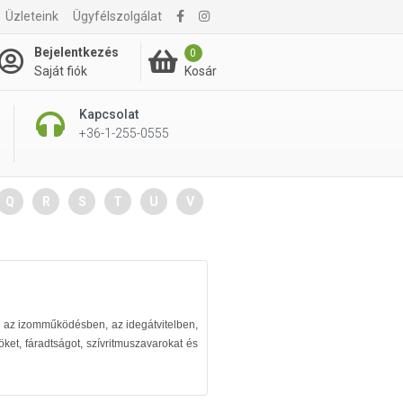
Üzleteink
Ügyfélszolgálat
Bejelentkezés
0
Kosár
Saját fiók
Kapcsolat
+36-1-255-0555
Q
R
S
T
U
V
 az izomműködésben, az idegátvitelben,
ket, fáradtságot, szívritmuszavarokat és