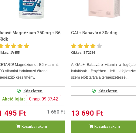
Jutavit Magnézium 250mg + B6
GAL+ Babaváró 30adag
50db
ikksz.
JV855
Cikksz.
ST2236
RETARD! Magnéziumot, B6-vitamint,
A GAL+ Babaváró vitamin a legújab
3-vitamint tartalmazó étrend-
kutatások fényében lett kifejlesztv
iegészítő készítmény.
szem előtt tartva a természetessé...
Készleten
Készleten
Akció lejár:
0 nap, 09:37:42
1 495 Ft
1 650 Ft
13 690 Ft
Kosárba rakom
Kosárba rakom