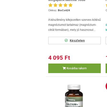
Cikksz.
BioCo624
C
A készítmény kifejezetten szerves kötésű
magnéziumot tartalmaz (magnézium-
citrát formában), mely jó hasznosul...
k
Készleten
4 095 Ft
Kosárba rakom