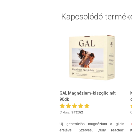
Kapcsolódó termék
GAL Magnézium-biszglicinát
90db
Cikksz.
ST2052
C
Új generációs magnézium a glicin
+
erejével. Szerves, „fully reacted”
I