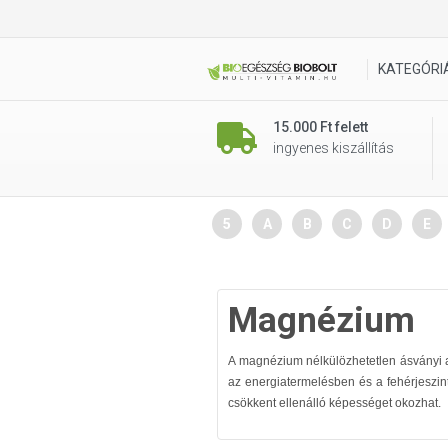
KATEGÓRI
15.000 Ft felett
ingyenes kiszállítás
5
A
B
C
D
E
Magnézium
A magnézium nélkülözhetetlen ásványi 
az energiatermelésben és a fehérjeszint
csökkent ellenálló képességet okozhat.