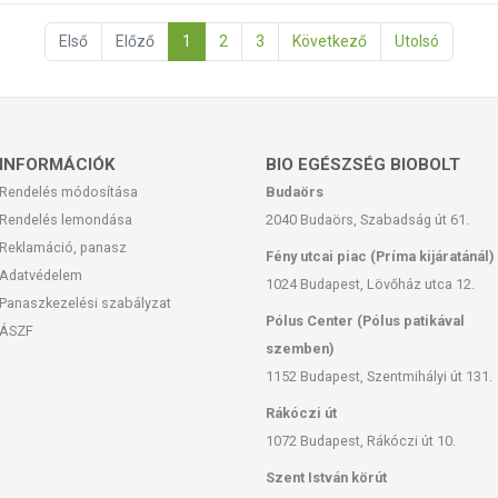
Első
Előző
1
2
3
Következő
Utolsó
INFORMÁCIÓK
BIO EGÉSZSÉG BIOBOLT
Rendelés módosítása
Budaörs
Rendelés lemondása
2040 Budaörs, Szabadság út 61.
Reklamáció, panasz
Fény utcai piac (Príma kijáratánál)
Adatvédelem
1024 Budapest, Lövőház utca 12.
Panaszkezelési szabályzat
Pólus Center (Pólus patikával
ÁSZF
szemben)
1152 Budapest, Szentmihályi út 131.
Rákóczi út
1072 Budapest, Rákóczi út 10.
Szent István körút