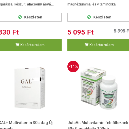
ljárással készült,
alacsony ásvá...
magnéziummal és vitaminokkal
Készleten
Készleten
830 Ft
5 095 Ft
5 995 F
Kosárba rakom
Kosárba rakom
-11%
GAL+ Multivitamin 30 adag Új
JutaVit Multivitamin felnőtteknek
formula
50+ filmtabletta 100db