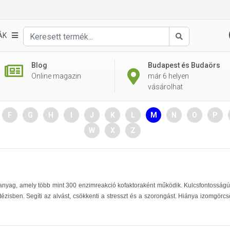
ÁK
Keresés
Blog
Budapest és Budaörs
Online magazin
már 6 helyen
vásárolhat
F
G
H
I
J
K
L
M
N
O
P
W
X
Z
anyag, amely több mint 300 enzimreakció kofaktoraként működik. Kulcsfontosságú
ézisben. Segíti az alvást, csökkenti a stresszt és a szorongást. Hiánya izomgörcsö