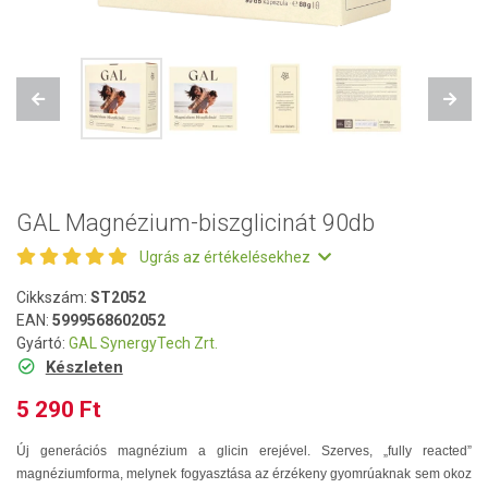
Previous
Next
GAL Magnézium-biszglicinát 90db
Ugrás az értékelésekhez
Cikkszám:
ST2052
EAN:
5999568602052
Gyártó:
GAL SynergyTech Zrt.
Készleten
5 290 Ft
Új generációs magnézium a glicin erejével. Szerves, „fully reacted”
magnéziumforma, melynek fogyasztása az érzékeny gyomrúaknak sem okoz