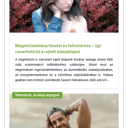
Magnéziumhiány tünetei és felismerése – így
ismerhető fel a rejtett hiányállapot
A magnézium a szervezet egyik központi ásványi anyaga, amely több
száz enzimreakció működéséhez szükséges. Részt vesz az
idegrendszer ingerületátvitelében, az izomműködés szabályozásában,
az energiatermelésben és a szívritmus stabilizálásában is. Hiánya
gyakran nem hirtelen jelentkezik, hanem fokozatosan, több szervre...
Vitaminok, ásványi anyagok