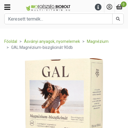
0
Kere
Főoldal
Ásványi anyagok, nyomelemek
Magnézium
GAL Magnézium-biszglicinát 90db