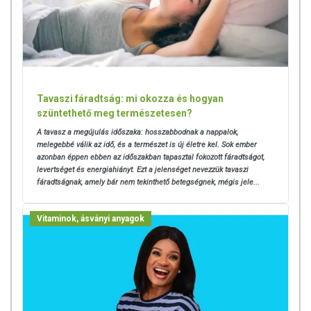
NRV: napi beviteli referenciaérték felnőttek számára
TOVÁBBI TUDNIVA
LÓ
K
Minőségét megőrzi: Lásd a csomagoláson feltüntetett időpontot.
Tavaszi fáradtság: mi okozza és hogyan
Tárolás: Száraz, fényvédett helyen.
szüntethető meg természetesen?
Forgalmazza: GAL SynergyTech Zrt.
A tavasz a megújulás időszaka: hosszabbodnak a nappalok,
melegebbé válik az idő, és a természet is új életre kel. Sok ember
azonban éppen ebben az időszakban tapasztal fokozott fáradtságot,
Az oldalunkon lévő adatokat folyamatosan frissítjük, törekszünk arra,
levertséget és energiahiányt. Ezt a jelenséget nevezzük tavaszi
fáradtságnak, amely bár nem tekinthető betegségnek, mégis jele...
hogy naprakészek legyenek. Szeretnénk felhívni azonban a figyelmet,
hogy ennek ellenére a webshopon szereplő adatok (beleértve a
termékfotókat, tápérték-, összetétel-, és allergén információkat is) csak
Vitaminok, ásványi anyagok
tájékoztató jellegűek, a tényleges értékek eltérhetnek az élelmiszerek
természetéből adódóan. A friss, aktuális információkat a termékek
csomagolásán találják meg.
Az étrend-kiegészítők az érvényben levő európai uniós szabályozás
szerint élelmiszereknek minősülnek, amelyek a hagyományos étrend