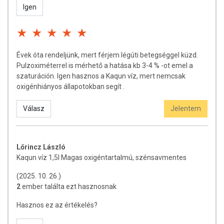
Igen
Tárolás:
száraz, hűvös helyen, fénytől védve.
Gyártási / minőség megőrzési időpont:
(nap/hó/év) a palack nyakán
feltüntetve.
Forgalmazó:
Kaqun Distribuiton Kft.
Évek óta rendeljünk, mert férjem légúti betegséggel küzd.
Pulzoximéterrel is mérhető a hatása kb 3-4 % -ot emel a
szaturáción. Igen hasznos a Kaqun víz, mert nemcsak
A termék nem helyettesíti a kiegyensúlyozott, vegyes étrendet és az
oxigénhiányos állapotokban segít .
egészséges életmódot! A termék nem gyógyít betegségeket! A termék
nem az orvosi kezelés helyettesítésére alkalmas! Betegség esetén
Válasz
Jelentem
használatát beszélje meg kezelőorvosával. Az ajánlott napi
fogyasztási mennyiséget ne lépje túl! Ne szedje a készítményt, ha az
összetevők bármelyikére érzékeny vagy allergiás! Kisgyermektől
elzárva tartandó!
Lőrincz László
Kaqun víz 1,5l Magas oxigéntartalmú, szénsavmentes
(2025. 10. 26.)
2
ember találta ezt hasznosnak
Hasznos ez az értékelés?