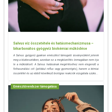
Salvus víz összetétele és hatásmechanizmusa –
bikarbonátos gyógyvíz biokémiai működése
A Salvus gyógyvíz gyakran emésztést támogató ásványvízként jelenik
meg a közbeszédben, azonban ez a megközelítés önmagában nem írja
le a működését. A Salvus hatásának megértéséhez nem elegendő a
felhasználási cél (például reflux vagy gyomorégés), hanem a kémiai
összetétel és az ebből következő biológiai reakciók vizsgálata szüks...
Emésztőrendszer támogatása