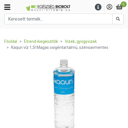
0
Kere
Főoldal
Étrend-kiegészítők
Vizek, gyógyvizek
Kaqun víz 1,5l Magas oxigéntartalmú, szénsavmentes