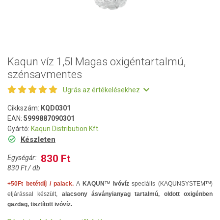
Kaqun víz 1,5l Magas oxigéntartalmú,
szénsavmentes
Ugrás az értékelésekhez
Cikkszám:
KQD0301
EAN:
5999887090301
Gyártó:
Kaqun Distribution Kft.
Készleten
830 Ft
Egységár:
830 Ft / db
+50Ft betétdíj / palack.
A
KAQUN
ᵀᴹ
Ivóvíz
speciális (KAQUNSYSTEMᵀᴹ)
eljárással készült,
alacsony ásványianyag tartalmú, oldott oxigénben
gazdag, tisztított ivóvíz.