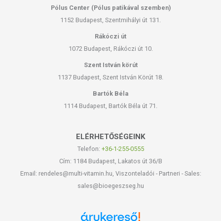
Pólus Center (Pólus patikával szemben)
1152 Budapest, Szentmihályi út 131.
Rákóczi út
1072 Budapest, Rákóczi út 10.
Szent István körút
1137 Budapest, Szent István Körút 18.
Bartók Béla
1114 Budapest, Bartók Béla út 71.
ELÉRHETŐSÉGEINK
Telefon:
+36-1-255-0555
Cím: 1184 Budapest, Lakatos út 36/B
Email: rendeles@multi-vitamin.hu, Viszonteladói - Partneri - Sales:
sales@bioegeszseg.hu