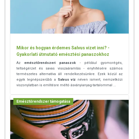
Mikor és hogyan érdemes Salvus vizet inni? -
Gyakorlati útmutató emésztési panaszokhoz
Az
emésztőrendszeri panaszok
- például gyomorégés,
teltségérzet és savas visszaáramlás - enyhítésére számos
természetes alternatíva áll rendelkezésünkre. Ezek közül az
egyik legnépszerűbb a
Salvus víz
néven ismert, nemzetközi
viszonylatban is említésre méltó ásványianyag-tartalommal ...
Emésztőrendszer támogatása