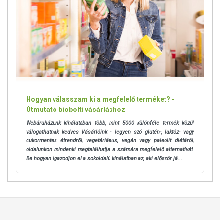
Hogyan válasszam ki a megfelelő terméket? -
Útmutató biobolti vásárláshoz
Webáruházunk kínálatában több, mint 5000 különféle termék közül
válogathatnak kedves Vásárlóink - legyen szó glutén-, laktóz- vagy
cukormentes étrendről, vegetáriánus, vegán vagy paleolit diétáról,
oldalunkon mindenki megtalálhatja a számára megfelelő alternatívát.
De hogyan igazodjon el a sokoldalú kínálatban az, aki először já...