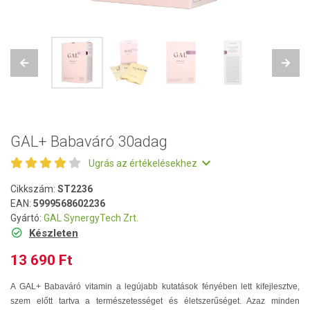
Previous
Next
GAL+ Babaváró 30adag
Ugrás az értékelésekhez
Cikkszám:
ST2236
EAN:
5999568602236
Gyártó:
GAL SynergyTech Zrt.
Készleten
13 690 Ft
A GAL+ Babaváró vitamin a legújabb kutatások fényében lett kifejlesztve,
szem előtt tartva a természetességet és életszerűséget. Azaz minden