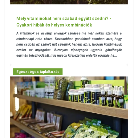
Mely vitaminokat nem szabad együtt szedni? -
Gyakori hibák és helyes kombinációk
A vitaminok és ásványi anyagok szedése ma már sokak számára a
mindennapi rutin része. Kevesebben gondolnak azonban arra, hogy
nem csupán az számít, mit szedünk, hanem az is, hogyan kombináljuk
ezeket az anyagokat.
Bizonyos tápanyagok ugyanis gátolhatják
egymás felszívódását, míg mások kifejezetten erősítik egymás ha...
Egészséges táplálkozás