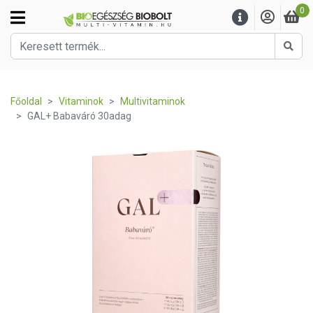
0
Kere
Főoldal
Vitaminok
Multivitaminok
GAL+ Babaváró 30adag