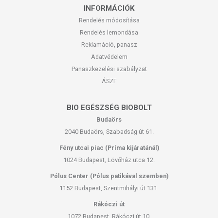
INFORMÁCIÓK
Rendelés módosítása
Rendelés lemondása
Reklamáció, panasz
Adatvédelem
Panaszkezelési szabályzat
ÁSZF
BIO EGÉSZSÉG BIOBOLT
Budaörs
2040 Budaörs, Szabadság út 61.
Fény utcai piac (Príma kijáratánál)
1024 Budapest, Lövőház utca 12.
Pólus Center (Pólus patikával szemben)
1152 Budapest, Szentmihályi út 131.
Rákóczi út
1072 Budapest, Rákóczi út 10.