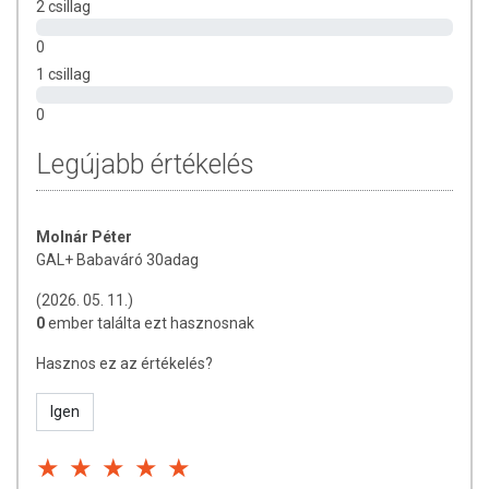
tápanyagokat. Bár az étrend-kiegészítők kedvező élettani hatással
2 csillag
rendelkezhetnek, amely egyénenként eltérő lehet, jelölésük,
0
megjelenítésük, és reklámozásuk során nem engedélyezett a
1 csillag
készítményeknek betegséget megelőző vagy gyógyító hatást
tulajdonítani.
0
Legújabb értékelés
Molnár Péter
GAL+ Babaváró 30adag
(2026. 05. 11.)
0
ember találta ezt hasznosnak
Hasznos ez az értékelés?
Igen