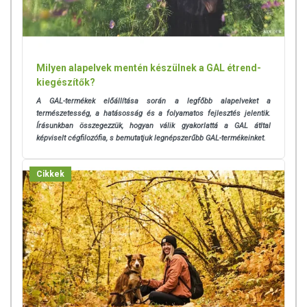
Milyen alapelvek mentén készülnek a GAL étrend-
kiegészítők?
A GAL-termékek előállítása során a legfőbb alapelveket a
természetesség, a hatásosság és a folyamatos fejlesztés jelentik.
Írásunkban összegezzük, hogyan válik gyakorlattá a GAL átltal
képviselt cégfilozófia, s bemutatjuk legnépszerűbb GAL-termékeinket.
Cikkek