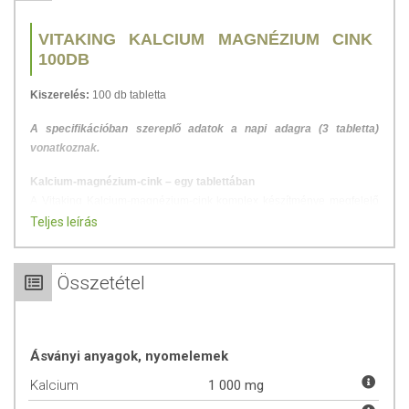
VITAKING KALCIUM MAGNÉZIUM CINK
100DB
Kiszerelés:
100 db tabletta
A specifikációban szereplő adatok a napi adagra (3 tabletta)
vonatkoznak.
Kalcium-magnézium-cink – egy tablettában
A Vitaking Kalcium-magnézium-cink komplex készítménye megfelelő
arányban tartalmazó a szervezet számára ezen ásványi anyagokat.
Teljes leírás
A
Kalcium
a szervezetben legnagyobb százalékban található ásványi
anyag, a csontok fő alkotó eleme. Elengedhetetlen az izmok hatékony
Összetétel
működéséhez.
A KALCIUM:
Ásványi anyagok, nyomelemek
Részt vesz a normál véralvadási folyama­tokban.
Kalcium
1 000 mg
Részt vesz a normál energiatermelő anyagcsere-
folyamatokban.