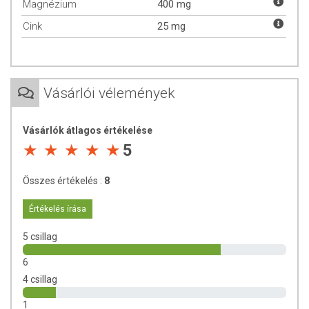
Magnézium
400 mg
Hozzájárul a normál izomműködéshez.
Cink
25 mg
Részt vesz a normál ingerületátvitelben.
Hozzájárul az emésztőenzimek normál működéséhez.
Szerepet játszik a sejtosztódási folyamatokban és a sejtek
specializációjában.
Szükséges a normál csontozat fenntartá­sához.
Vásárlói vélemények
Szükséges a normál fogazat fenntartásá­hoz.
Magnézium
-ionok szükségesek az izmok működéséhez, különösen a
Vásárlók átlagos értékelése
szívizomzat igényel nagyobb mennyiséget. A magnézium befolyásolja
5
a kálcium és foszfor anyagcserét, így szerepet játszik a csontok és a
fogak épségének megőrzésében.
Összes értékelés :
8
A MAGNÉZIUM:
Értékelés írása
Hozzájárul a fáradtság és a kifáradás csök­kentéséhez.
5 csillag
Hozzájárul az elektrolit-egyensúly fenntar­tásához.
Részt vesz a normál energiatermelő anyagcsere-
6
folyamatokban.
4 csillag
Hozzájárul az idegrendszer megfelelő működéséhez.
Hozzájárul a normál izomműködéshez.
1