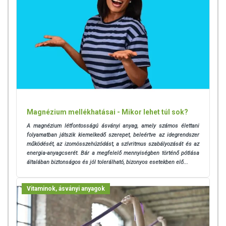
Magnézium mellékhatásai - Mikor lehet túl sok?
A magnézium létfontosságú ásványi anyag, amely számos élettani
folyamatban játszik kiemelkedő szerepet, beleértve az idegrendszer
működését, az izomösszehúzódást, a szívritmus szabályozását és az
energia-anyagcserét. Bár a megfelelő mennyiségben történő pótlása
általában biztonságos és jól tolerálható, bizonyos esetekben elő...
Vitaminok, ásványi anyagok