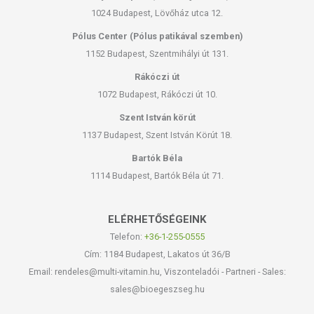
1024 Budapest, Lövőház utca 12.
Pólus Center (Pólus patikával szemben)
1152 Budapest, Szentmihályi út 131.
Rákóczi út
1072 Budapest, Rákóczi út 10.
Szent István körút
1137 Budapest, Szent István Körút 18.
Bartók Béla
1114 Budapest, Bartók Béla út 71.
ELÉRHETŐSÉGEINK
Telefon:
+36-1-255-0555
Cím: 1184 Budapest, Lakatos út 36/B
Email: rendeles@multi-vitamin.hu, Viszonteladói - Partneri - Sales:
sales@bioegeszseg.hu