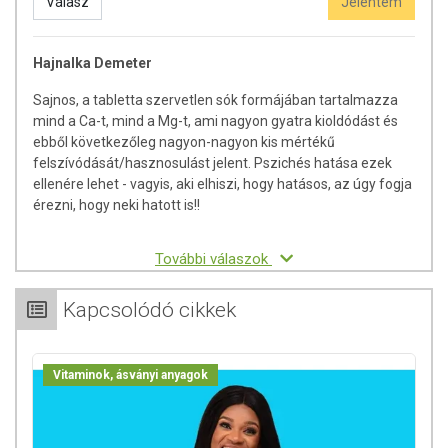
Válasz
Jelentem
Az étrend-kiegészítők az érvényben levő európai uniós szabályozás
Hajnalka Demeter
szerint élelmiszereknek minősülnek, amelyek a hagyományos étrend
kiegészítését szolgálják, és koncentrált formában tartalmaznak
Sajnos, a tabletta szervetlen sók formájában tartalmazza
tápanyagokat. Bár az étrend-kiegészítők kedvező élettani hatással
mind a Ca-t, mind a Mg-t, ami nagyon gyatra kioldódást és
rendelkezhetnek, amely egyénenként eltérő lehet, jelölésük,
ebből következőleg nagyon-nagyon kis mértékű
megjelenítésük, és reklámozásuk során nem engedélyezett a
felszívódását/hasznosulást jelent. Pszichés hatása ezek
készítményeknek betegséget megelőző vagy gyógyító hatást
ellenére lehet - vagyis, aki elhiszi, hogy hatásos, az úgy fogja
tulajdonítani.
érezni, hogy neki hatott is!!
A termék nem helyettesíti a kiegyensúlyozott, vegyes étrendet és az
egészséges életmódot! A termék nem gyógyít betegségeket! A termék
További válaszok
nem az orvosi kezelés helyettesítésére alkalmas! Betegség esetén
használatát beszélje meg kezelőorvosával. Az ajánlott napi
Kapcsolódó cikkek
fogyasztási mennyiséget ne lépje túl! Ne szedje a készítményt, ha az
összetevők bármelyikére érzékeny vagy allergiás! Kisgyermektől
elzárva tartandó!
Vitaminok, ásványi anyagok