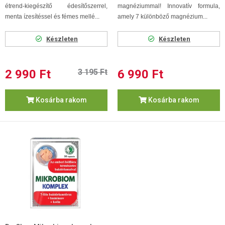
étrend-kiegészítő édesítőszerrel,
magnéziummal! Innovatív formula,
menta ízesítéssel és fémes mellé...
amely 7 különböző magnézium...
Készleten
Készleten
2 990 Ft
3 195 Ft
6 990 Ft
Kosárba rakom
Kosárba rakom