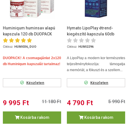
Huminiqum huminsav alapú
Hymato LipoPlay étrend-
kapszula 120 db DUOPACK
kiegészítő kapszula 60db
Cikksz.
HUMI036_DUO
Cikksz.
HUMI2296
DUOPACK! A csomagajánlat 2x120
A LipoPlay a modern kor természetes
db Huminiqum kapszulát tartalmaz!
teljesítményfokozója: támogatja
a memóriát, a fókuszt és a szellem...
Készleten
Készleten
9 995 Ft
11 180 Ft
4 790 Ft
5 990 Ft
Kosárba rakom
Kosárba rakom