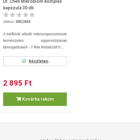
Dr. Chen Mikrobiom komplex
kapszula 30 db
Cikksz.
DRC2633
A bélflórát alkotó mikroorganizmusok
természetes egyensúlyának
támogatásáért - 7-féle tindalizált b...
Készleten
2 895 Ft
Kosárba rakom