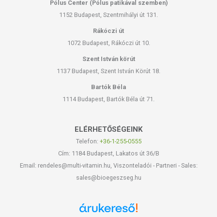
Pólus Center (Pólus patikával szemben)
1152 Budapest, Szentmihályi út 131.
Rákóczi út
1072 Budapest, Rákóczi út 10.
Szent István körút
1137 Budapest, Szent István Körút 18.
Bartók Béla
1114 Budapest, Bartók Béla út 71.
ELÉRHETŐSÉGEINK
Telefon:
+36-1-255-0555
Cím: 1184 Budapest, Lakatos út 36/B
Email: rendeles@multi-vitamin.hu, Viszonteladói - Partneri - Sales:
sales@bioegeszseg.hu