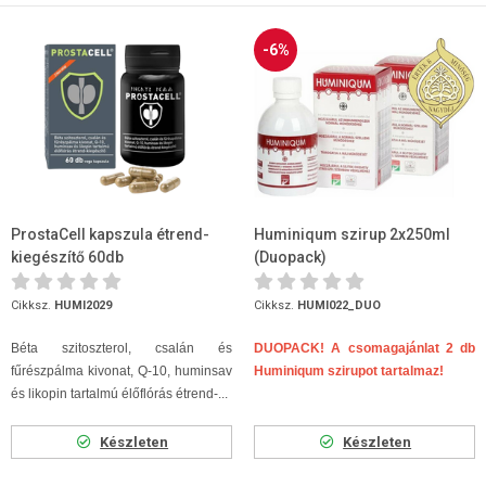
-6%
ProstaCell kapszula étrend-
Huminiqum szirup 2x250ml
kiegészítő 60db
(Duopack)
Cikksz.
HUMI2029
Cikksz.
HUMI022_DUO
Béta szitoszterol, csalán és
DUOPACK! A csomagajánlat 2 db
fűrészpálma kivonat, Q-10, huminsav
Huminiqum szirupot tartalmaz!
és likopin tartalmú élőflórás étrend-...
Készleten
Készleten