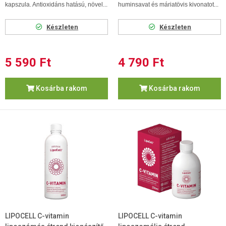
kapszula. Antioxidáns hatású, növel...
huminsavat és máriatövis kivonatot...
Készleten
Készleten
5 590 Ft
4 790 Ft
Kosárba rakom
Kosárba rakom
LIPOCELL C-vitamin
LIPOCELL C-vitamin