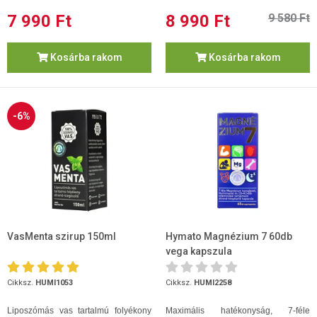
7 990 Ft
8 990 Ft
9 580 Ft
Kosárba rakom
Kosárba rakom
-6%
VasMenta szirup 150ml
Hymato Magnézium 7 60db
vega kapszula
Cikksz.
HUMI1053
Cikksz.
HUMI2258
Liposzómás vas tartalmú folyékony
Maximális hatékonyság, 7-féle