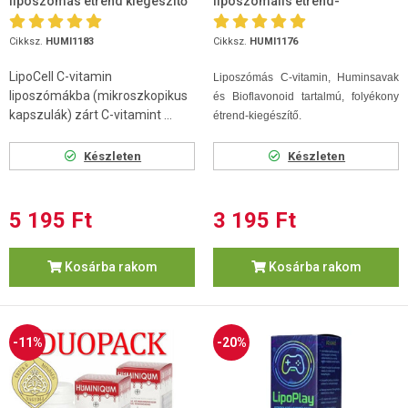
liposzómás étrend kiegészítő
liposzomális étrend-
500ml
kiegészítő 250ml
Cikksz.
HUMI1183
Cikksz.
HUMI1176
LipoCell C-vitamin
Liposzómás C-vitamin, Huminsavak
liposzómákba (mikroszkopikus
és Bioflavonoid tartalmú, folyékony
kapszulák) zárt C-vitamint ...
étrend-kiegészítő.
Készleten
Készleten
5 195 Ft
3 195 Ft
Kosárba rakom
Kosárba rakom
-11%
-20%