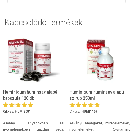
Kapcsolódó termékek
Huminiqum huminsav alapú
Huminiqum huminsav alapú
kapszula 120 db
szirup 250ml
Cikksz.
HUMI2081
Cikksz.
HUMI1169
Ásványi anyagokban és
Ásványi anyagokat, mikroelemeket,
nyomelemekben gazdag vega
nyomelemeket, C-vitamint,