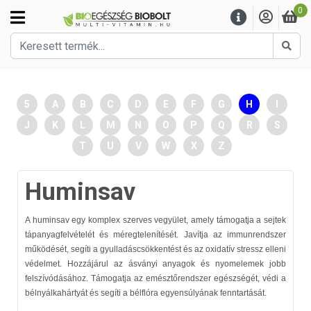
0
Kere
5
A
B
C
D
E
F
G
H
I
J
K
L
M
N
O
P
Q
R
S
T
U
V
W
X
Z
Huminsav
A huminsav egy komplex szerves vegyület, amely támogatja a sejtek
tápanyagfelvételét és méregtelenítését. Javítja az immunrendszer
működését, segíti a gyulladáscsökkentést és az oxidatív stressz elleni
védelmet. Hozzájárul az ásványi anyagok és nyomelemek jobb
felszívódásához. Támogatja az emésztőrendszer egészségét, védi a
bélnyálkahártyát és segíti a bélflóra egyensúlyának fenntartását.