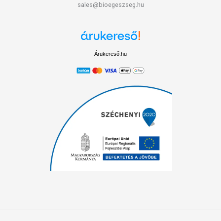
sales@bioegeszseg.hu
Árukereső.hu