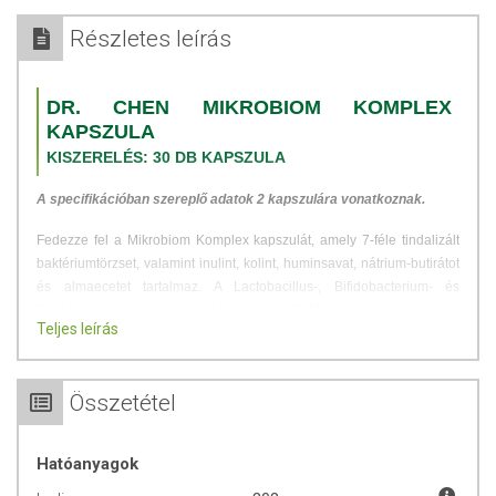
Részletes leírás
DR. CHEN MIKROBIOM KOMPLEX
KAPSZULA
KISZERELÉS: 30 DB KAPSZULA
A specifikációban szereplő adatok 2 kapszulára vonatkoznak.
Fedezze fel a Mikrobiom Komplex kapszulát, amely 7-féle tindalizált
baktériumtörzset, valamint inulint, kolint, huminsavat, nátrium-butirátot
és almaecetet tartalmaz. A Lactobacillus-, Bifidobacterium- és
Streptococcus-törzsek természetes alkotóelemei az emberi
Teljes leírás
bélflórának, a kíméletes hőkezelésnek köszönhetően pedig hatásukat
hosszú távon megőrzik.
A formula inulinnal, egy természetes rosttal egészül ki, míg
Összetétel
a kolin hozzájárul a normál májműködés fenntartásához és részt vesz
a zsíranyagcserében. A huminsav növényi eredetű szerves
Hatóanyagok
vegyületként teszi teljessé az összetételt.