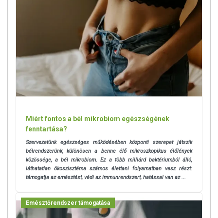
Inulin: 308 mg
Kolin: 84 mg
Huminsav: 120 mg
Tindalizált hasznos baktériumtörzsek [Lactobacillus bulgaricus,
Lacto- bacillus acidophilus, Lactobacillus rhamnosus,
Bifidobacterium breve, Streptococcus thermophilus,
Lactobacillus casei, Bifidobacterium longum]: 15,5 x 108
sejtszám.
NRV: napi beviteli referenciaérték felnőttek számára.
TOVÁBBI TUDNIVALÓK
Miért fontos a bél mikrobiom egészségének
fenntartása?
Minőségét megőrzi: Lásd a csomagoláson feltüntetett időpontot.
Szervezetünk egészséges működésében központi szerepet játszik
bélrendszerünk, különösen a benne élő mikroszkopikus élőlények
Tárolás: Száraz, hűvös, fényvédett helyen, gyermekektől elzárva.
közössége, a bél mikrobiom. Ez a több milliárd baktériumból álló,
láthatatlan ökoszisztéma számos élettani folyamatban vesz részt:
Forgalmazza: Oriental Herbs Kft.
támogatja az emésztést, védi az immunrendszert, hatással van az ...
Az oldalunkon lévő adatokat folyamatosan frissítjük, törekszünk arra,
Emésztőrendszer támogatása
hogy naprakészek legyenek. Szeretnénk felhívni azonban a figyelmet,
hogy ennek ellenére a webshopon szereplő adatok (beleértve a