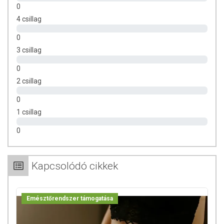
távon stabilan megőrzik.
0
Az
inulin
természetes rost, ami emésztetlenül jut a
4 csillag
vastagbélbe.
A
kolin
hozzájárul a normál májműködés fenntartásához, részt
0
vesz a zsíranyagcserében.
3 csillag
A
huminsav
tőzegből előállított szerves vegyület, a növények
humifikálódása, azaz lebomlása során keletkezik.
0
2 csillag
ADAGOLÁS
0
Napi adagolás: naponta 2 kapszula folyadékkal lenyelve.
1 csillag
ÖSSZETEVŐK
0
inulin, kolin-bitartarát, zselatin, huminsav, nátrium-butirát, almaecet,
tindalizált hasznos baktériumtörzsek [Lactobacillus bulgaricus,
Kapcsolódó cikkek
Lactobacillus acidophilus, Lactobacillus rhamnosus, Bifidobacterium
breve, Streptococcus thermophilus, Lactobacillus casei,
Bifidobacterium longum]
Emésztőrendszer támogatása
Aktív hatóanyagok 2 kapszulában: