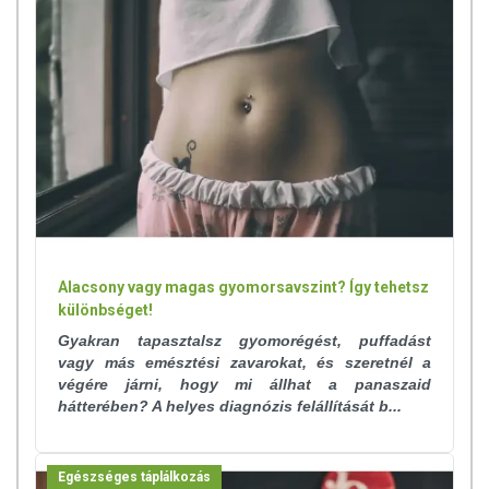
termékfotókat, tápérték-, összetétel-, és allergén információkat is) csak
tájékoztató jellegűek, a tényleges értékek eltérhetnek. A friss, aktuális
információkat a termékek csomagolásán találják meg.
Az étrend-kiegészítők az érvényben levő európai uniós szabályozás
szerint élelmiszereknek minősülnek, amelyek a hagyományos étrend
kiegészítését szolgálják, és koncentrált formában tartalmaznak
tápanyagokat. Bár az étrend-kiegészítők kedvező élettani
hatással rendelkezhetnek, amely egyénenként eltérő lehet, jelölésük,
megjelenítésük, és reklámozásuk során nem engedélyezett a
készítményeknek betegséget megelőző vagy gyógyító
hatást tulajdonítani.
Alacsony vagy magas gyomorsavszint? Így tehetsz
különbséget!
A termék nem helyettesíti a kiegyensúlyozott, vegyes étrendet és az
Gyakran tapasztalsz gyomorégést, puffadást
egészséges életmódot! A termék nem gyógyít betegségeket! A termék
vagy más emésztési zavarokat, és szeretnél a
nem az orvosi kezelés helyettesítésére alkalmas! Betegség esetén
végére járni, hogy mi állhat a panaszaid
használatát beszélje meg kezelőorvosával. Az ajánlott napi
hátterében? A helyes diagnózis felállítását b...
fogyasztási mennyiséget ne lépje túl! Ne szedje a készítményt, ha az
összetevők bármelyikére érzékeny vagy allergiás! Kisgyermektől
elzárva tartandó!
Egészséges táplálkozás