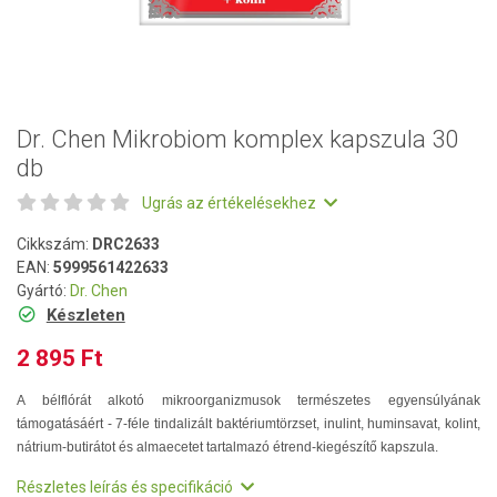
Dr. Chen Mikrobiom komplex kapszula 30
db
Ugrás az értékelésekhez
Cikkszám:
DRC2633
EAN:
5999561422633
Gyártó:
Dr. Chen
Készleten
2 895 Ft
A bélflórát alkotó mikroorganizmusok természetes egyensúlyának
támogatásáért - 7-féle tindalizált baktériumtörzset, inulint, huminsavat, kolint,
nátrium-butirátot és almaecetet tartalmazó étrend-kiegészítő kapszula.
Részletes leírás és specifikáció