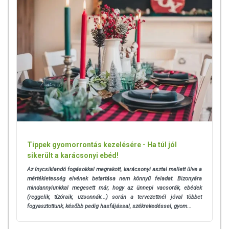
Tippek gyomorrontás kezelésére - Ha túl jól
sikerült a karácsonyi ebéd!
Az ínycsiklandó fogásokkal megrakott, karácsonyi asztal mellett ülve a
mértékletesség elvének betartása nem könnyű feladat. Bizonyára
mindannyiunkkal megesett már, hogy az ünnepi vacsorák, ebédek
(reggelik, tízóraik, uzsonnák...) során a tervezettnél jóval többet
fogyasztottunk, később pedig hasfájással, székrekedéssel, gyom...