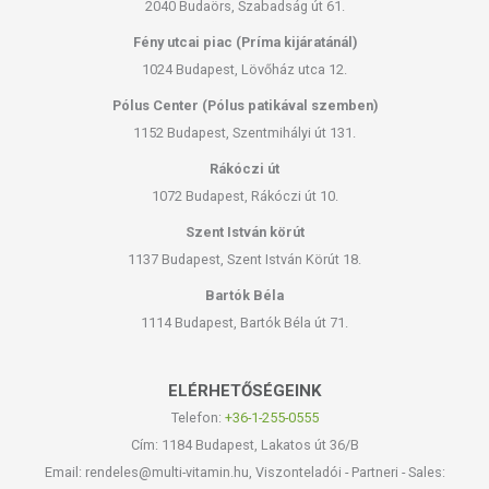
2040 Budaörs, Szabadság út 61.
Fény utcai piac (Príma kijáratánál)
1024 Budapest, Lövőház utca 12.
Pólus Center (Pólus patikával szemben)
1152 Budapest, Szentmihályi út 131.
Rákóczi út
1072 Budapest, Rákóczi út 10.
Szent István körút
1137 Budapest, Szent István Körút 18.
Bartók Béla
1114 Budapest, Bartók Béla út 71.
ELÉRHETŐSÉGEINK
Telefon:
+36-1-255-0555
Cím: 1184 Budapest, Lakatos út 36/B
Email: rendeles@multi-vitamin.hu, Viszonteladói - Partneri - Sales: