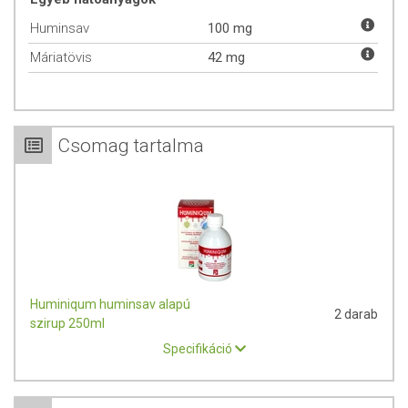
gyógyászatban régóta ismert - a természetben fellelhető
Huminsav
100 mg
legerősebb vírusellenes hatóanyagok közé sorolhatók.
Szerves kelátképző:
A szervetlen ásványi anyagokat és
Máriatövis
42 mg
mikroelemeket „szerves ” vegyületekké alakítják, bejuttatják a
sejtekbe. Az élettani szempontból fontos ásványi anyagokat a
természetben egyedülálló módon, könnyen cserélhető
formában kötik meg, míg a toxikus nehézfémekkel oldhatatlan
Csomag tartalma
kötést alakítanak ki és kiürítik azokat a szervezetből.
Optimalizálja az ásványi anyagok felvételét:
Biztosítja a
szervezet számára az optimális ásványianyag-felvételt, azáltal,
hogy a túlsúlyban lévő anyagok felvételét gátolja, míg a kisebb
mennyiségben jelenlévő anyagok felvételét elősegíti.
Megköti a toxinokat:
Fizikai-, illetve kémiai szerkezetükből
adódóan a huminsavak szinte valamennyi vegyülettel képesek
kölcsönhatásba lépni. A szervezetbe került toxikus anyagokat
hatástalanítják és kiürítik.
Huminiqum huminsav alapú
2 darab
Helyreállítja a szervezet sav-bázis egyensúlyát:
A „modern”
szirup 250ml
táplálkozási szokások hozzájárulnak a szervezet
Specifikáció
elsavasodásához
. Az elsavasodás számos betegség okozója
(pl. narancsbőr, reuma, asztma, elhízás, csontritkulás,
hajhullás, élősködők, gombák). Szervezetünk ezen folyamatok