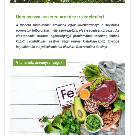
vagy allergiás! Kisgyermektől elzárva tartandó!
Huminsavval az immunrendszer védelméért
A modern táplálkozási szokások egyik következménye a sav-bázis
egyensúly felborulása, mely szervezetünk elsavasodásához vezet. Az
elsavasodás számos egészségügyi problémához vezethet, többek
között csontritkulás, asztma vagy reuma kialakulásához, továbbá
hajhullást és súlynövekedést is okozhat. Szervezetünk ásványi ...
Vitaminok, ásványi anyagok