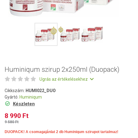
Huminiqum szirup 2x250ml (Duopack)
Ugrás az értékelésekhez
Cikkszám:
HUMI022_DUO
Gyártó:
Huminiqum
Készleten
8 990 Ft
9 580 Ft
DUOPACK! A csomagajánlat 2 db Huminiqum szirupot tartalmaz!