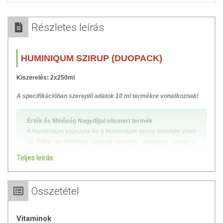
Részletes leírás
HUMINIQUM SZIRUP (DUOPACK)
Kiszerelés: 2x250ml
A specifikációban szereplő adatok 10 ml termékre vonatkoznak!
Érték és Minőség Nagydíjjal elismert termék
A Huminiqum kapszula és a Huminiqum szirup büszkén viseli
az Érték és Minőség Nagydíj tanúsító védjegyet, amely a
kiemelkedő belső értékre és megjelenési tartalomra hívja fel a
Teljes leírás
figyelmet. Ez az elismerés a világon mindenhol ugyanazt
jelenti: a minőség és megbízhatóság garanciáját.
Összetétel
Ásványi anyagokat, mikroelemeket, nyomelemeket, C-vitamint,
huminsavat és máriatövis kivonatot tartalmazó folyékony étrend-
Vitaminok
kiegészítő. A készítmény hatóanyagát világviszonylatban is