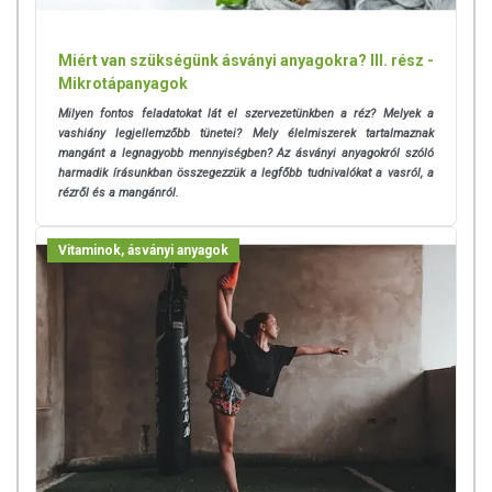
Miért van szükségünk ásványi anyagokra? III. rész -
Mikrotápanyagok
Milyen fontos feladatokat lát el szervezetünkben a réz? Melyek a
vashiány legjellemzőbb tünetei? Mely élelmiszerek tartalmaznak
mangánt a legnagyobb mennyiségben? Az ásványi anyagokról szóló
harmadik írásunkban összegezzük a legfőbb tudnivalókat a vasról, a
rézről és a mangánról.
Vitaminok, ásványi anyagok