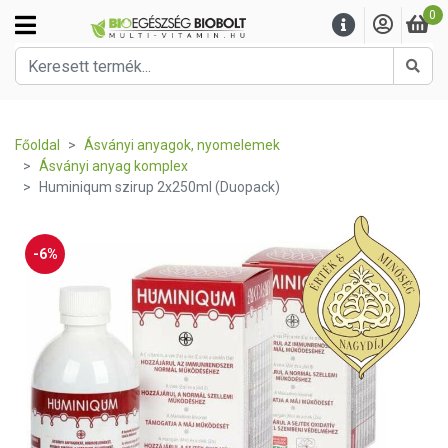
0
Kere
Főoldal
Ásványi anyagok, nyomelemek
Ásványi anyag komplex
Huminiqum szirup 2x250ml (Duopack)
-6%