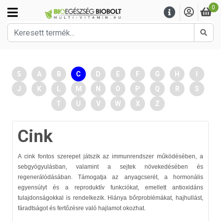
0
Kere
5
A
B
C
D
E
F
G
H
I
J
K
L
M
N
O
P
Q
R
S
T
U
V
W
X
Z
Cink
A cink fontos szerepet játszik az immunrendszer működésében, a
sebgyógyulásban, valamint a sejtek növekedésében és
regenerálódásában. Támogatja az anyagcserét, a hormonális
egyensúlyt és a reproduktív funkciókat, emellett antioxidáns
tulajdonságokkal is rendelkezik. Hiánya bőrproblémákat, hajhullást,
fáradtságot és fertőzésre való hajlamot okozhat.