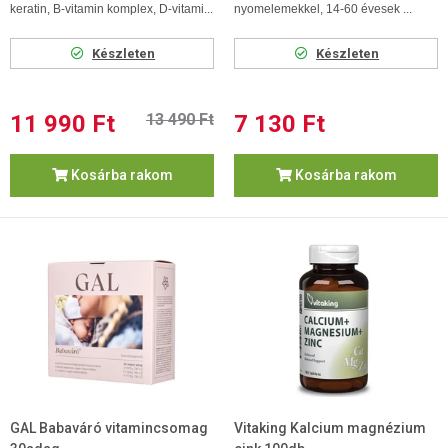
keratin, B-vitamin komplex, D-vitami...
nyomelemekkel, 14-60 évesek ...
Készleten
Készleten
11 990 Ft
13 490 Ft
7 130 Ft
Kosárba rakom
Kosárba rakom
GAL Babaváró vitamincsomag
Vitaking Kalcium magnézium