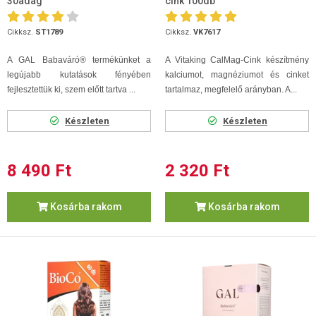
30adag
cink 100db
Cikksz.
ST1789
Cikksz.
VK7617
A GAL Babaváró® termékünket a
A Vitaking CalMag-Cink készítmény
legújabb kutatások fényében
kalciumot, magnéziumot és cinket
fejlesztettük ki, szem előtt tartva ...
tartalmaz, megfelelő arányban. A...
Készleten
Készleten
8 490 Ft
2 320 Ft
Kosárba rakom
Kosárba rakom