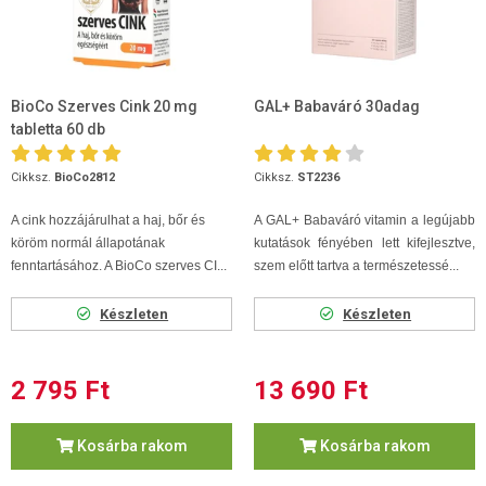
BioCo Szerves Cink 20 mg
GAL+ Babaváró 30adag
tabletta 60 db
Cikksz.
BioCo2812
Cikksz.
ST2236
A cink hozzájárulhat a haj, bőr és
A GAL+ Babaváró vitamin a legújabb
köröm normál állapotának
kutatások fényében lett kifejlesztve,
fenntartásához. A BioCo szerves CI...
szem előtt tartva a természetessé...
Készleten
Készleten
2 795 Ft
13 690 Ft
Kosárba rakom
Kosárba rakom