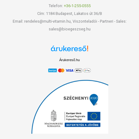
Telefon:
+36-1-255-0555
Cím: 1184 Budapest, Lakatos út 36/B
Email: rendeles@multi-vitamin.hu, Viszonteladói - Partneri - Sales:
sales@bioegeszseg.hu
Árukereső.hu