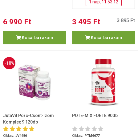
1 nap, 11:53:12
6 990 Ft
3 495 Ft
3 895 Ft
Kosárba rakom
Kosárba rakom
-10%
JutaVit Porc-Csont-Izom
POTE-MIX FORTE 90db
Komplex 9 120db
Cikksz.
JV4486
Cikksz.
PTM6677