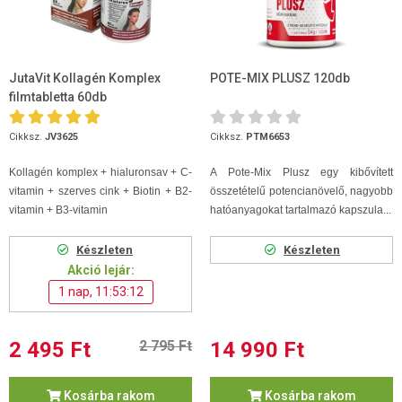
JutaVit Kollagén Komplex
POTE-MIX PLUSZ 120db
filmtabletta 60db
Cikksz.
JV3625
Cikksz.
PTM6653
Kollagén komplex + hialuronsav + C-
A Pote-Mix Plusz egy kibővített
vitamin + szerves cink + Biotin + B2-
összetételű potencianövelő, nagyobb
vitamin + B3-vitamin
hatóanyagokat tartalmazó kapszula...
Készleten
Készleten
Akció lejár:
1 nap, 11:53:12
2 495 Ft
2 795 Ft
14 990 Ft
Kosárba rakom
Kosárba rakom