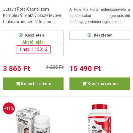
Jutavit Porc-Csont-Izom
A Pote-Mix Forte potencianövelő a
Komplex 9. 9 aktív összetevővel.
termékcsalád legmagasabb
Glükozamin-szulfátot, kon...
hatóanyag-tartalmú tagja, amel...
Készleten
Készleten
Akció lejár:
1 nap, 11:53:12
3 865 Ft
4 295 Ft
15 490 Ft
Kosárba rakom
Kosárba rakom
-11%