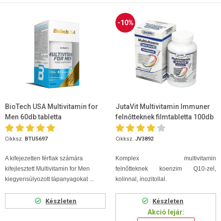
-10%
BioTech USA Multivitamin for
JutaVit Multivitamin Immuner
Men 60db tabletta
felnőtteknek filmtabletta 100db
Cikksz.
BTU5697
Cikksz.
JV3892
A kifejezetten férfiak számára
Komplex
multivitamin
kifejlesztett Multivitamin for Men
felnőtteknek koenzim Q10-zel,
kiegyensúlyozott tápanyagokat ...
kolinnal, inozitollal.
Készleten
Készleten
Akció lejár: