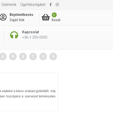
Üzleteink
Ügyfélszolgálat
Bejelentkezés
0
Kosár
Saját fiók
Kapcsolat
+36-1-255-0555
Q
R
S
T
U
V
a sejteket a káros szabad gyököktől, míg
zben hozzájárul a szervezet természetes