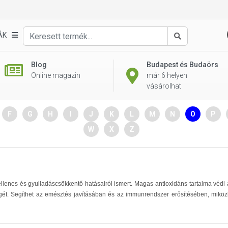
ÁK
Keresés
Blog
Budapest és Budaörs
Online magazin
már 6 helyen
vásárolhat
F
G
H
I
J
K
L
M
N
O
P
W
X
Z
llenes és gyulladáscsökkentő hatásairól ismert. Magas antioxidáns-tartalma védi 
égét. Segíthet az emésztés javításában és az immunrendszer erősítésében, mikö