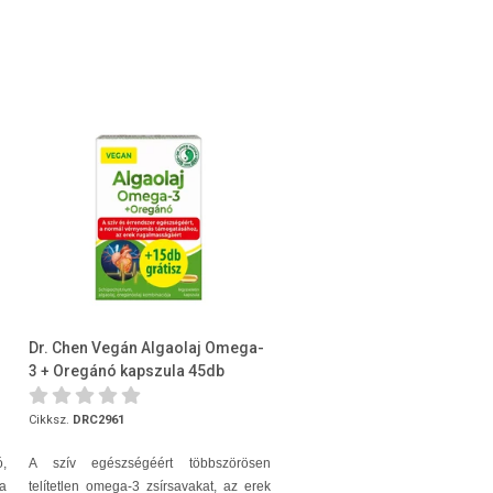
Dr. Chen Vegán Algaolaj Omega-
3 + Oregánó kapszula 45db
Cikksz.
DRC2961
ó,
A szív egészségéért többszörösen
a
telítetlen omega-3 zsírsavakat, az erek