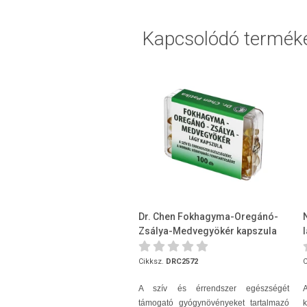
Kapcsolódó termék
Dr. Chen Fokhagyma-Oregánó-
Zsálya-Medvegyökér kapszula
100 db
Cikksz.
DRC2572
C
A szív és érrendszer egészségét
támogató gyógynövényeket tartalmazó