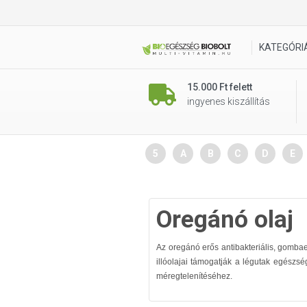
KATEGÓRI
15.000 Ft felett
ingyenes kiszállítás
5
A
B
C
D
E
Oregánó olaj
Az oregánó erős antibakteriális, gombae
illóolajai támogatják a légutak egészs
méregtelenítéséhez.