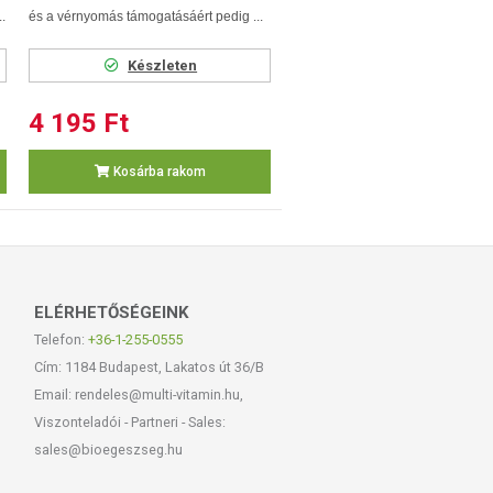
.
és a vérnyomás támogatásáért pedig ...
Készleten
4 195 Ft
Kosárba rakom
ELÉRHETŐSÉGEINK
Telefon:
+36-1-255-0555
Cím: 1184 Budapest, Lakatos út 36/B
Email: rendeles@multi-vitamin.hu,
Viszonteladói - Partneri - Sales:
sales@bioegeszseg.hu