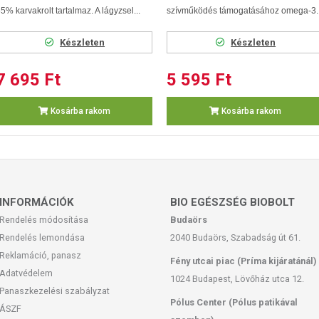
5% karvakrolt tartalmaz. A lágyzsel...
szívműködés támogatásához omega-3..
Készleten
Készleten
7 695 Ft
5 595 Ft
Kosárba rakom
Kosárba rakom
INFORMÁCIÓK
BIO EGÉSZSÉG BIOBOLT
Rendelés módosítása
Budaörs
Rendelés lemondása
2040 Budaörs, Szabadság út 61.
Reklamáció, panasz
Fény utcai piac (Príma kijáratánál)
Adatvédelem
1024 Budapest, Lövőház utca 12.
Panaszkezelési szabályzat
Pólus Center (Pólus patikával
ÁSZF