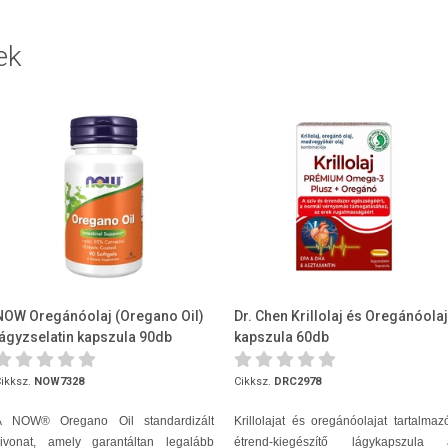
ek
NOW Oregánóolaj (Oregano Oil)
Dr. Chen Krillolaj és Oregánóolaj
lágyzselatin kapszula 90db
kapszula 60db
ikksz.
NOW7328
Cikksz.
DRC2978
A NOW® Oregano Oil standardizált
Krillolajat és oregánóolajat tartalmaz
kivonat, amely garantáltan legalább
étrend-kiegészítő lágykapszula 