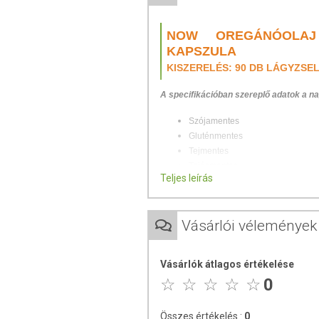
NOW OREGÁNÓOLAJ 
KAPSZULA
KISZERELÉS: 90 DB LÁGYZSE
A specifikációban szereplő adatok a na
Szójamentes
Gluténmentes
Tejmentes
Tojásmentes
Teljes leírás
Kóser
Az oregánó - lásd még szurokfű, köz
fűszernövény, melyet a hagyományos g
Vásárlói vélemények
tudományos vizsgálatok szerint az or
fenntartásához.
Vásárlók átlagos értékelése
A NOW® Oregano Oil standardizált kivo
0
lágyzselatin kapszulák bélben oldódó
bélrendszerben történhet.
Összes értékelés :
0