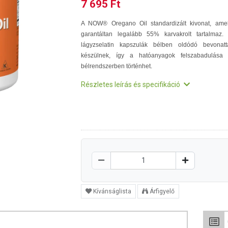
7 695 Ft
A NOW® Oregano Oil standardizált kivonat, ame
garantáltan legalább 55% karvakrolt tartalmaz.
lágyzselatin kapszulák bélben oldódó bevonatt
készülnek, így a hatóanyagok felszabadulása
bélrendszerben történhet.
Részletes leírás és specifikáció
Kívánságlista
Árfigyelő