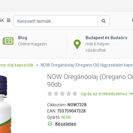
l) lágyzselatin kapszula 90db
ÁK
Keresés
Blog
Budapest és Budaörs
Online magazin
már 6 helyen
vásárolhat
nyi olaj kapszulák
NOW Oregánóolaj (Oregano Oil) lágyzselatin kap
NOW Oregánóolaj (Oregano Oil
90db
Ugrás az értékelésekhez
Cikkszám:
NOW7328
EAN:
733739047328
Gyártó:
NOW
Készleten