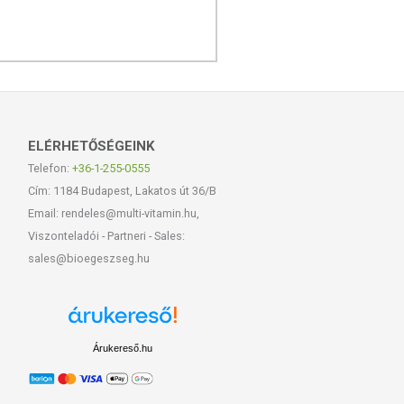
ELÉRHETŐSÉGEINK
Telefon:
+36-1-255-0555
Cím: 1184 Budapest, Lakatos út 36/B
Email: rendeles@multi-vitamin.hu,
Viszonteladói - Partneri - Sales:
sales@bioegeszseg.hu
Árukereső.hu