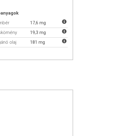
óanyagok
mbér
17,6 mg
skömény
19,3 mg
ánó olaj
181 mg