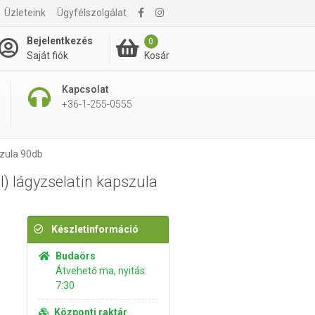
Üzleteink
Ügyfélszolgálat
7 695 Ft
Kosárba rakom
Bejelentkezés
0
Kosár
Saját fiók
Kapcsolat
+36-1-255-0555
szula 90db
) lágyzselatin kapszula
Készletinformáció
Budaörs
Átvehető ma, nyitás:
7:30
Központi raktár