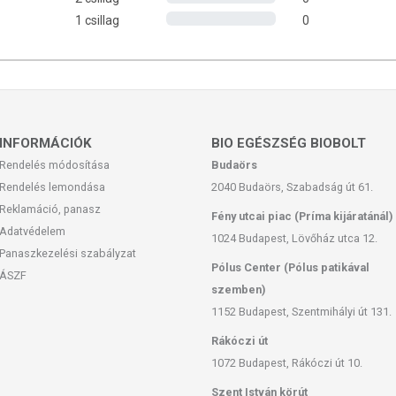
1 csillag
0
LAT
őttek alkalmazhatják. Fogyasztása
árvacsalán-félékre
lya, kakukkfű, oregánó) érzékenyek számára, továbbá
ában
INFORMÁCIÓK
nem ajánlott!
BIO EGÉSZSÉG BIOBOLT
Rendelés módosítása
Budaörs
Rendelés lemondása
2040 Budaörs, Szabadság út 61.
Reklamáció, panasz
Fény utcai piac (Príma kijáratánál)
ulahéj (marhazselatin, nedvesítőszer: glicerin, víz, enterális
Adatvédelem
1024 Budapest, Lövőház utca 12.
fényezőanyag: zsírsav], karob), extra szűz olívaolaj, édeskömény
Panaszkezelési szabályzat
ber officinale) olaj
Pólus Center (Pólus patikával
ÁSZF
szemben)
1152 Budapest, Szentmihályi út 131.
feltüntett időpontot.
Rákóczi út
1072 Budapest, Rákóczi út 10.
 helyen tárolandó.
Szent István körút