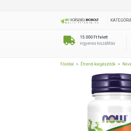
NOW Oregánóolaj (Oregano Oi
KATEGÓRI
15.000 Ft felett
ingyenes kiszállítás
Főoldal
Étrend-kiegészítők
Növé