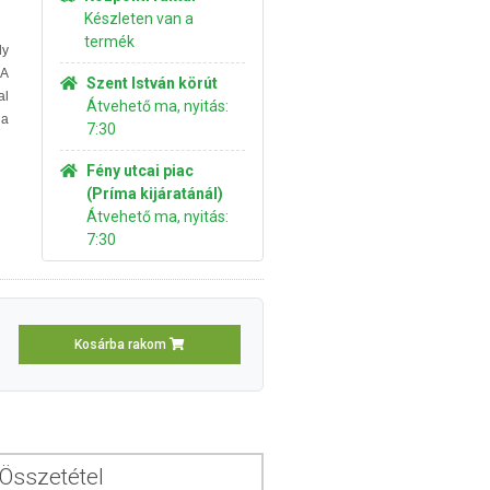
Készleten van a
termék
ly
 A
Szent István körút
al
Átvehető ma, nyitás:
 a
7:30
Fény utcai piac
(Príma kijáratánál)
Átvehető ma, nyitás:
7:30
Kosárba rakom
Összetétel