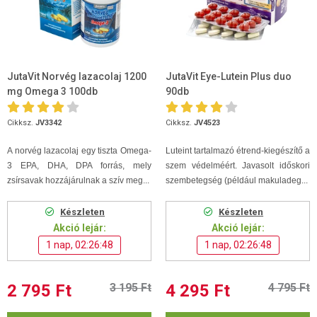
JutaVit Norvég lazacolaj 1200
JutaVit Eye-Lutein Plus duo
mg Omega 3 100db
90db
Cikksz.
JV3342
Cikksz.
JV4523
A norvég lazacolaj egy tiszta Omega-
Luteint tartalmazó étrend-kiegészítő a
3 EPA, DHA, DPA forrás, mely
szem védelméért. Javasolt időskori
zsírsavak hozzájárulnak a szív meg...
szembetegség (például makuladeg...
Készleten
Készleten
Akció lejár:
Akció lejár:
1 nap, 02:26:48
1 nap, 02:26:48
2 795 Ft
3 195 Ft
4 295 Ft
4 795 Ft