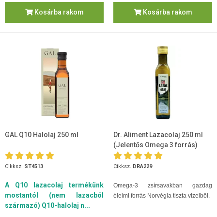
Kosárba rakom
Kosárba rakom
GAL Q10 Halolaj 250 ml
Dr. Aliment Lazacolaj 250 ml
(Jelentős Omega 3 forrás)
Cikksz.
ST4513
Cikksz.
DRA229
A Q10 lazacolaj termékünk
Omega-3 zsírsavakban gazdag
mostantól (nem lazacból
élelmi forrás Norvégia tiszta vizeiből.
származó) Q10-halolaj n...