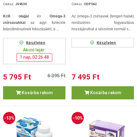
Cikksz.
JV4530
Cikksz.
ODP062
Krill olajjal
és
Omega-3
Az omega-3 zsírsavak (tengeri halak)
zsírsavakkal
az agyi funkciók
rendszeres fogyasztása
teljesítményének fokozásáért, a ...
hozzájárulhat a vérzsírok normál s...
Készleten
Készleten
Akció lejár:
1 nap, 02:26:48
5 795 Ft
6 395 Ft
7 495 Ft
Kosárba rakom
Kosárba rakom
-13%
-10%