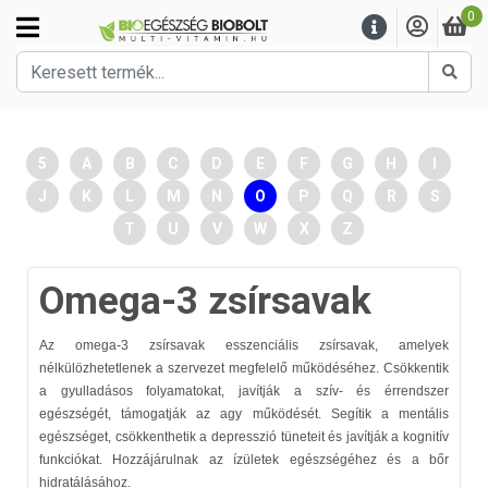
0
Kere
5
A
B
C
D
E
F
G
H
I
J
K
L
M
N
O
P
Q
R
S
T
U
V
W
X
Z
Omega-3 zsírsavak
Az omega-3 zsírsavak esszenciális zsírsavak, amelyek
nélkülözhetetlenek a szervezet megfelelő működéséhez. Csökkentik
a gyulladásos folyamatokat, javítják a szív- és érrendszer
egészségét, támogatják az agy működését. Segítik a mentális
egészséget, csökkenthetik a depresszió tüneteit és javítják a kognitív
funkciókat. Hozzájárulnak az ízületek egészségéhez és a bőr
hidratálásához.