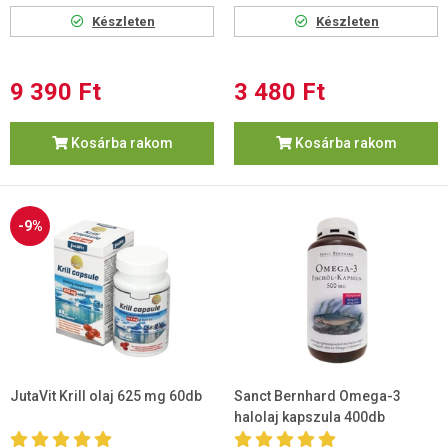
Készleten
Készleten
9 390 Ft
3 480 Ft
Kosárba rakom
Kosárba rakom
-9%
JutaVit Krill olaj 625 mg 60db
Sanct Bernhard Omega-3
halolaj kapszula 400db