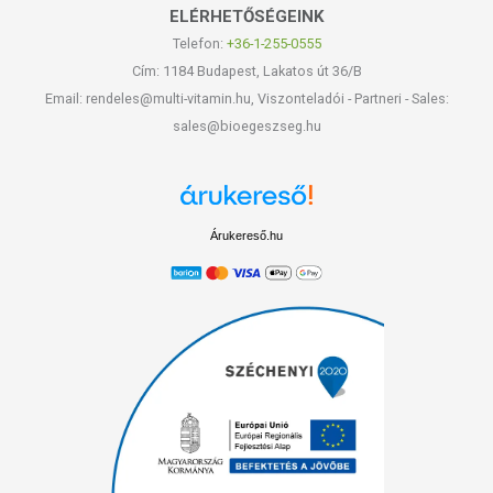
ELÉRHETŐSÉGEINK
Telefon:
+36-1-255-0555
Cím: 1184 Budapest, Lakatos út 36/B
Email: rendeles@multi-vitamin.hu, Viszonteladói - Partneri - Sales:
sales@bioegeszseg.hu
Árukereső.hu