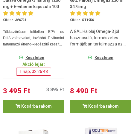
Jutavit Omega-3 halolaj 1200
GAL Halolaj Omega3 250ml
mg + E-vitamin kapszula 100
3475mg
db
Cikksz.
JV6724
Cikksz.
ST1956
A GAL Halolaj Omega-3 jól
Többszörösen telítetlen EPA- és
hasznosuló, természetes
DHA-zsírsavakat, továbbá E-vitamint
formájában tartalmazza az ...
tartalmazó étrend-kiegészítő készít...
Készleten
Készleten
Akció lejár:
1 nap, 02:26:48
3 495 Ft
3 895 Ft
8 490 Ft
Kosárba rakom
Kosárba rakom