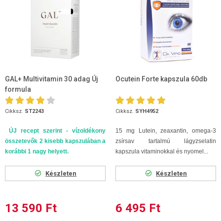
GAL+ Multivitamin 30 adag Új
Ocutein Forte kapszula 60db
formula
Cikksz.
ST2243
Cikksz.
SYH4952
ÚJ recept szerint - vízoldékony
15 mg Lutein, zeaxantin, omega-3
összetevők 2 kisebb kapszulában a
zsírsav tartalmú lágyzselatin
korábbi 1 nagy helyett.
kapszula vitaminokkal és nyomel...
Készleten
Készleten
13 590 Ft
6 495 Ft