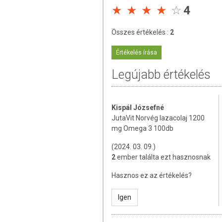
4
ÖSSZETÉTEL
Összes értékelés :
2
Aktív hatóanyag napi 1 kapszulában:
Értékelés írása
Lazacolaj (Norvég): 1200 mg
ebből Omega-3 zsírsavak:
Legújabb értékelés
ebből Omega-6 zsírsavak
DHA (Dokozahexaénsav): 24 mg
EPA (Eikozapentaénsav): 21,6 m
Kispál Józsefné
DPA (Dokozapentaénsav): 9,6 mg
JutaVit Norvég lazacolaj 1200
Astaxantin: 6 µg
mg Omega 3 100db
Összetevők:
Lazacolaj, zselatin, nedvesí
(2024. 03. 09.)
2
ember találta ezt hasznosnak
TOVÁBBI TUDNIVALÓK
Hasznos ez az értékelés?
Tárolás: Szobahőmérsékleten, közvetlen 
Igen
Az oldalunkon lévő adatokat folyamato
Szeretnénk felhívni azonban a figyelmet