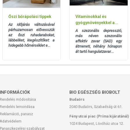
Őszi bőrápolási tippek
Vitaminokkal és
gyógynövényekkel a...
Az időjárás változásával
párhuzamosan elővesszük
A szezonális depresszió,
az őszi ruhadarabokat,
más néven szezonális
lábbeliket, kiegészítőket:
a
affektív zavar (SAD) egy
hidegebb hőmérséklet e...
átmeneti, néhány hónapon
át tartó hangulatzavar....
INFORMÁCIÓK
BIO EGÉSZSÉG BIOBOLT
Rendelés módosítása
Budaörs
Rendelés lemondása
2040 Budaörs, Szabadság út 61.
Reklamáció, panasz
Fény utcai piac (Príma kijáratánál)
Adatvédelem
1024 Budapest, Lövőház utca 12.
Panaszkezelési szabályzat