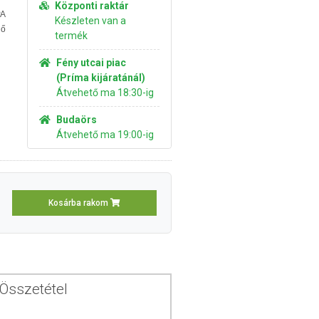
Központi raktár
PA
Készleten van a
lő
termék
Fény utcai piac
(Príma kijáratánál)
Átvehető ma 18:30-ig
Budaörs
Átvehető ma 19:00-ig
Kosárba rakom
Összetétel