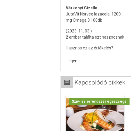
termékfotókat, tápérték-, összetétel-, és
Várkonyi Gizella
értékek eltérhetnek az élelmiszerek ter
JutaVit Norvég lazacolaj 1200
csomagolásán találják meg.
mg Omega 3 100db
(2023. 11. 03.)
Az étrend-kiegészítők az érvényben levő
2
ember találta ezt hasznosnak
amelyek a hagyományos étrend kiegés
tápanyagokat. Bár az étrend-kiegészítő
Hasznos ez az értékelés?
eltérő lehet, jelölésük, megjelenítésü
betegséget megelőző vagy gyógyító hatást
Igen
A termék nem helyettesíti a kiegyensúly
gyógyít betegségeket! A termék nem a
használatát beszélje meg kezelőorvosáv
Kapcsolódó cikkek
szedje a készítményt, ha az összetevők
tartandó!
Szív- és érrendszer egészsége