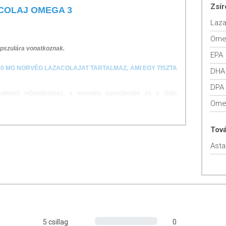
Zsír
COLAJ OMEGA 3
Laza
apszulára vonatkoznak.
EPA
0 MG NORVÉG LAZACOLAJAT TARTALMAZ, AMI EGY TISZTA
DHA
DPA
egfelelő működéséhez, a normális agyműködés és a látás
 azokat a gyulladásokat, melyek szívbetegséghez vezethetnek.
yorsítani a kognitív funkciókat és lelassítani az öregedési
kialakulásának kockázatát is csökkenti.
Tov
azacolaj étrend kiegészítőket, tapasztalhatják, hogy ízületi
etei is csökkenhetnek, mivel a lazacolaj erős gyulladáscsökkentő,
a fájdalmakat.
i bevitelével érhető el.
LAT
5 csillag
0
l egészben lenyelni.