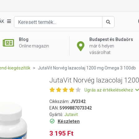
00 mg Omega 3 100db
ÁK
Keresés
Blog
Budapest és Budaörs
Online magazin
már 6 helyen
vásárolhat
nd-kiegészítők
JutaVit Norvég lazacolaj 1200 mg Omega 3 100db
JutaVit Norvég lazacolaj 12
Ugrás az értékelésekhez
Cikkszám:
JV3342
EAN:
5999887073342
Gyártó:
Jutavit
Készleten
3 195 Ft