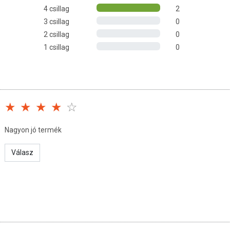
4 csillag
2
3 csillag
0
2 csillag
0
1 csillag
0
 153,6 mg
: 180 mg
g
Nagyon jó termék
tőszer (glicerin), víz, antioxidáns (tokoferolban gazdag kivonat)
Válasz
napfénytől védve, lezárt dobozában.
san frissítjük, törekszünk arra, hogy naprakészek legyenek.
, hogy ennek ellenére a webshopon szereplő adatok (beleértve a