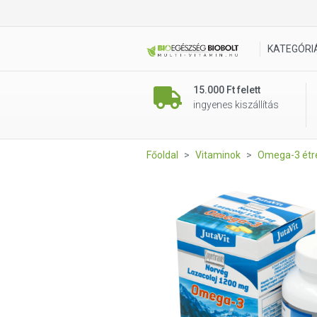
JutaVit Norvég lazacolaj 12
KATEGÓRI
15.000 Ft felett
ingyenes kiszállítás
Főoldal
Vitaminok
Omega-3 étre