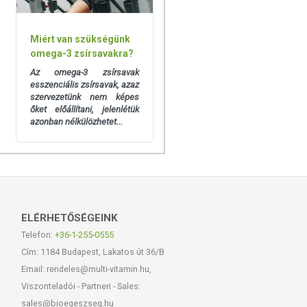
Miért van szükségünk
omega-3 zsírsavakra?
Az omega-3 zsírsavak
esszenciális zsírsavak, azaz
szervezetünk nem képes
őket előállítani, jelenlétük
azonban nélkülözhetet...
ELÉRHETŐSÉGEINK
Telefon:
+36-1-255-0555
Cím: 1184 Budapest, Lakatos út 36/B
Email: rendeles@multi-vitamin.hu,
Viszonteladói - Partneri - Sales:
sales@bioegeszseg.hu