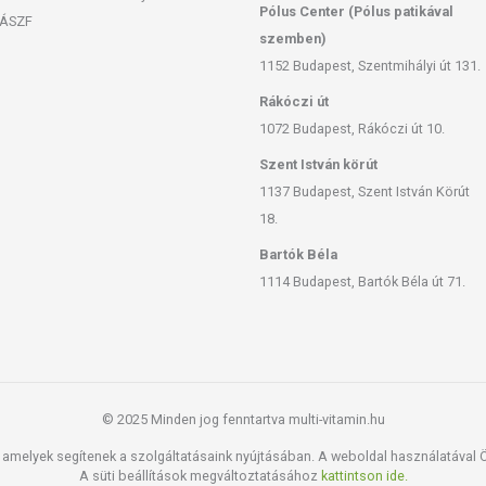
Pólus Center (Pólus patikával
ÁSZF
szemben)
1152 Budapest, Szentmihályi út 131.
Rákóczi út
1072 Budapest, Rákóczi út 10.
Szent István körút
1137 Budapest, Szent István Körút
18.
Bartók Béla
1114 Budapest, Bartók Béla út 71.
© 2025 Minden jog fenntartva multi-vitamin.hu
amelyek segítenek a szolgáltatásaink nyújtásában. A weboldal használatával Ön
A süti beállítások megváltoztatásához
kattintson ide.