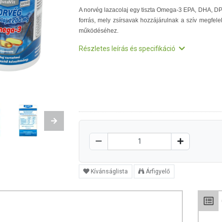
A norvég lazacolaj egy tiszta Omega-3 EPA, DHA, D
forrás, mely zsírsavak hozzájárulnak a szív megfele
működéséhez.
Részletes leírás és specifikáció
Next
Kívánságlista
Árfigyelő