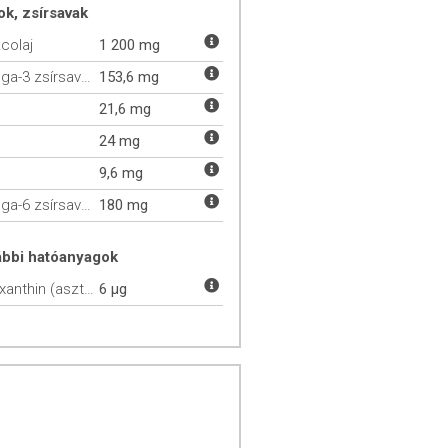
ok, zsírsavak
colaj
1 200 mg
Omega-3 zsírsavak
153,6 mg
21,6 mg
24 mg
9,6 mg
Omega-6 zsírsavak
180 mg
ábbi hatóanyagok
Astaxanthin (asztaxantin)
6 µg