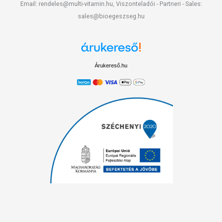
Email: rendeles@multi-vitamin.hu, Viszonteladói - Partneri - Sales:
sales@bioegeszseg.hu
Árukereső.hu