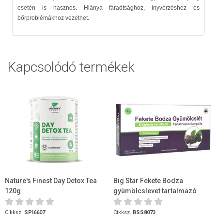
esetén is hasznos. Hiánya fáradtsághoz, ínyvérzéshez és
bőrproblémákhoz vezethet.
Kapcsolódó termékek
Nature's Finest Day Detox Tea
Big Star Fekete Bodza
120g
gyümölcslevet tartalmazó
ivóampulla 10 x 10 ml
Cikksz.
SPI6607
Cikksz.
BSS8073