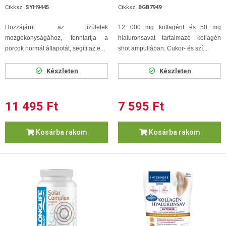
Cikksz.
SYH9445
Cikksz.
BGB7949
Hozzájárul az ízületek
12 000 mg kollagént és 50 mg
mozgékonyságához, fenntartja a
hialuronsavat tartalmazó kollagén
porcok normál állapotát, segíti az e...
shot ampullában. Cukor- és szí...
Készleten
Készleten
11 495 Ft
7 595 Ft
Kosárba rakom
Kosárba rakom