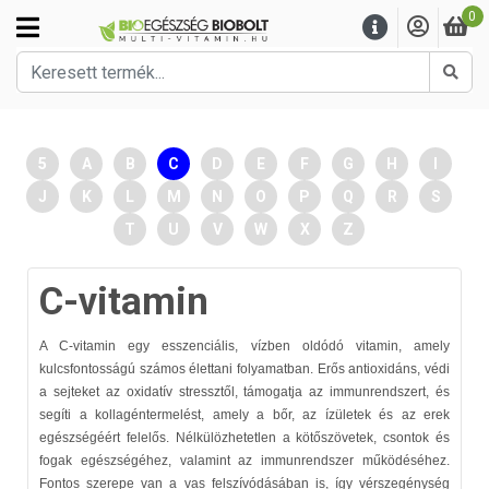
0
Kere
5
A
B
C
D
E
F
G
H
I
J
K
L
M
N
O
P
Q
R
S
T
U
V
W
X
Z
C-vitamin
A C-vitamin egy esszenciális, vízben oldódó vitamin, amely
kulcsfontosságú számos élettani folyamatban. Erős antioxidáns, védi
a sejteket az oxidatív stressztől, támogatja az immunrendszert, és
segíti a kollagéntermelést, amely a bőr, az ízületek és az erek
egészségéért felelős. Nélkülözhetetlen a kötőszövetek, csontok és
fogak egészségéhez, valamint az immunrendszer működéséhez.
Fontos szerepe van a vas felszívódásában is, így vérszegénység