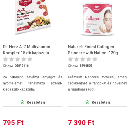
Dr. Herz A-Z Multivitamin
Nature's Finest Collagen
Komplex 15 db kapszula
Skincare with Naticol 120g
Cikksz.
ODP2116
Cikksz.
SPI4825
24 vitamint, ásványi anyagot és
Prémium Naticol® formula, amely
nyomelemet tartalmazó étrend-
csökkentheti a ráncokat és növelheti
kiegészítő kapszula.
a rugalmasságot.
Készleten
Készleten
795 Ft
7 390 Ft