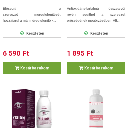
Elősegíti a
Antioxidáns-tartalmú összetevői
szervezet méregtelenítését,
révén segíthet a szervezet
hozzájárul a máj méregtelenítő k...
erősségének megőrzésében. Alk...
Készleten
Készleten
6 590 Ft
1 895 Ft
Kosárba rakom
Kosárba rakom