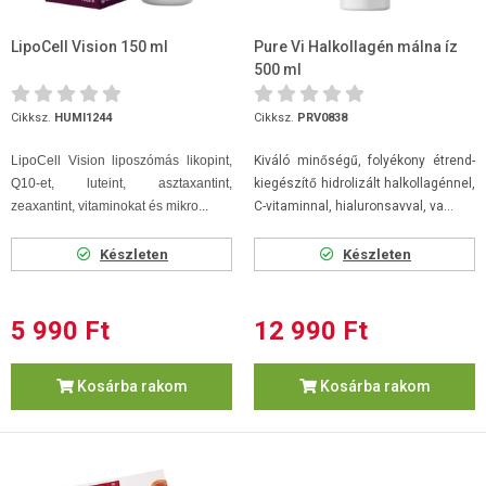
LipoCell Vision 150 ml
Pure Vi Halkollagén málna íz
500 ml
Cikksz.
HUMI1244
Cikksz.
PRV0838
LipoCell Vision liposzómás likopint,
Kiváló minőségű, folyékony étrend-
Q10-et, luteint, asztaxantint,
kiegészítő hidrolizált halkollagénnel,
zeaxantint, vitaminokat és mikro...
C-vitaminnal, hialuronsavval, va...
Készleten
Készleten
5 990 Ft
12 990 Ft
Kosárba rakom
Kosárba rakom