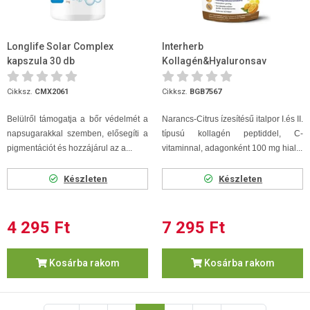
Longlife Solar Complex
Interherb
kapszula 30 db
Kollagén&Hyaluronsav
Porcépítő italpor Intense ná...
Cikksz.
CMX2061
Cikksz.
BGB7567
Belülről támogatja a bőr védelmét a
Narancs-Citrus ízesítésű italpor I.és II.
napsugarakkal szemben, elősegíti a
típusú kollagén peptiddel, C-
pigmentációt és hozzájárul az a...
vitaminnal, adagonként 100 mg hial...
Készleten
Készleten
4 295 Ft
7 295 Ft
Kosárba rakom
Kosárba rakom