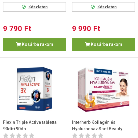
Készleten
Készleten
9 790 Ft
9 990 Ft
Kosárba rakom
Kosárba rakom
Flexin Triple Active tabletta
Interherb Kollagén és
90db+90db
Hyaluronsav Shot Beauty
ampulla 14db