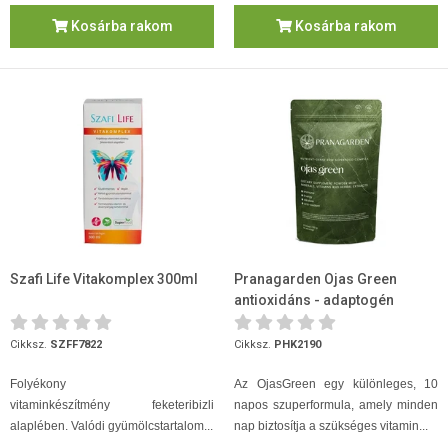
Kosárba rakom
Kosárba rakom
Szafi Life Vitakomplex 300ml
Pranagarden Ojas Green
antioxidáns - adaptogén
szuperformula 150g
Cikksz.
SZFF7822
Cikksz.
PHK2190
Folyékony
Az OjasGreen egy különleges, 10
vitaminkészítmény feketeribizli
napos szuperformula, amely minden
alaplében. Valódi gyümölcstartalom...
nap biztosítja a szükséges vitamin...