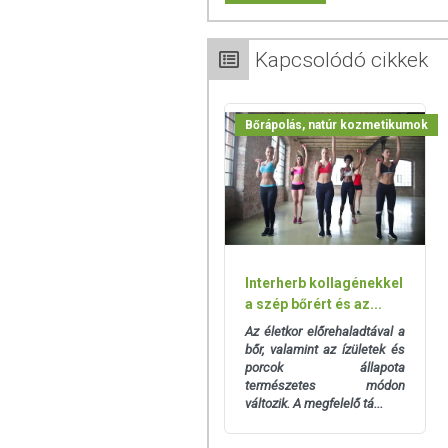
Hatóanyagok
C-vitamin
D-vitamin
Kapcsolódó cikkek
K-vitamin
Glükozamin-hidroklorid
Boswellia-kivonat
Bőrápolás, natúr kozmetikumok
- ebből boswellia sav:
I. típusú kollagén (sertés)
II. típusú kollagén (csirke)
TOVÁBBI TUDNIVALÓK
Interherb kollagénekkel
Tárolás:
Száraz, sötét helyen, 15 és 25°
a szép bőrért és az...
és magas hőmérséklettől elzárva tartand
Az életkor előrehaladtával a
bőr, valamint az ízületek és
Minőségét megőrzi:
Lásd a csomagoláson
porcok állapota
természetes módon
Forgalmazza:
Simply You Hungary Kft.
változik. A megfelelő tá...
Az oldalunkon lévő adatokat folyamato