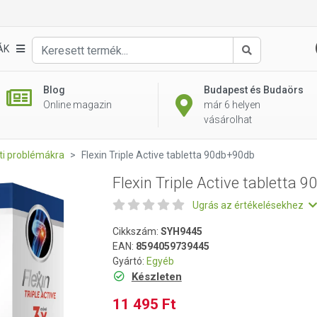
 90db+90db
ÁK
Keresés
Blog
Budapest és Budaörs
Online magazin
már 6 helyen
vásárolhat
eti problémákra
Flexin Triple Active tabletta 90db+90db
Flexin Triple Active tabletta 
Ugrás az értékelésekhez
Cikkszám:
SYH9445
EAN:
8594059739445
Gyártó:
Egyéb
Készleten
11 495 Ft