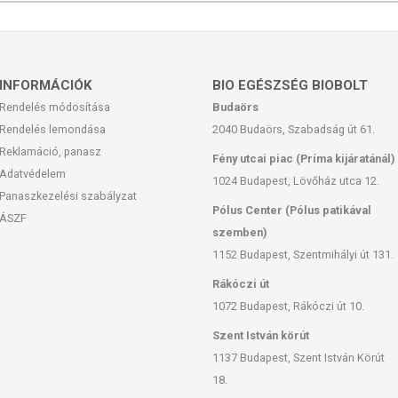
, hogy ennek ellenére a webshopon szereplő adatok (beleértve a
 allergén információkat is) csak tájékoztató jellegűek, a tényleges
mészetéből adódóan. A friss, aktuális információkat a termékek
INFORMÁCIÓK
BIO EGÉSZSÉG BIOBOLT
Rendelés módosítása
Budaörs
 európai uniós szabályozás szerint élelmiszereknek minősülnek,
Rendelés lemondása
2040 Budaörs, Szabadság út 61.
zítését szolgálják, és koncentrált formában tartalmaznak
Reklamáció, panasz
Fény utcai piac (Príma kijáratánál)
k kedvező élettani hatással rendelkezhetnek, amely egyénenként
Adatvédelem
k, és reklámozásuk során nem engedélyezett a készítményeknek
1024 Budapest, Lövőház utca 12.
Panaszkezelési szabályzat
 tulajdonítani.
Pólus Center (Pólus patikával
ÁSZF
ozott, vegyes étrendet és az egészséges életmódot! A termék nem
szemben)
z orvosi kezelés helyettesítésére alkalmas! Betegség esetén
1152 Budapest, Szentmihályi út 131.
al. Az ajánlott napi fogyasztási mennyiséget ne lépje túl! Ne
Rákóczi út
 bármelyikére érzékeny vagy allergiás! Kisgyermektől elzárva
1072 Budapest, Rákóczi út 10.
Szent István körút
1137 Budapest, Szent István Körút
18.