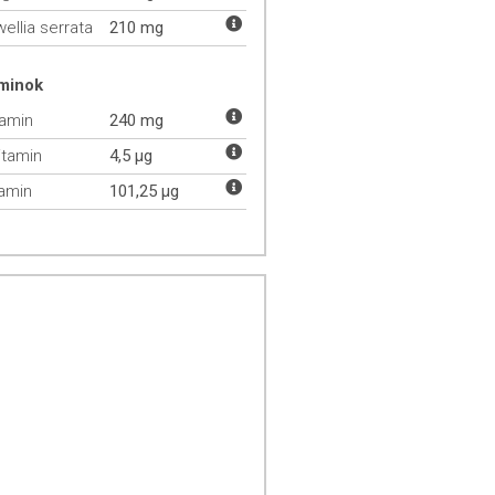
ellia serrata
210 mg
aminok
tamin
240 mg
itamin
4,5 µg
tamin
101,25 µg