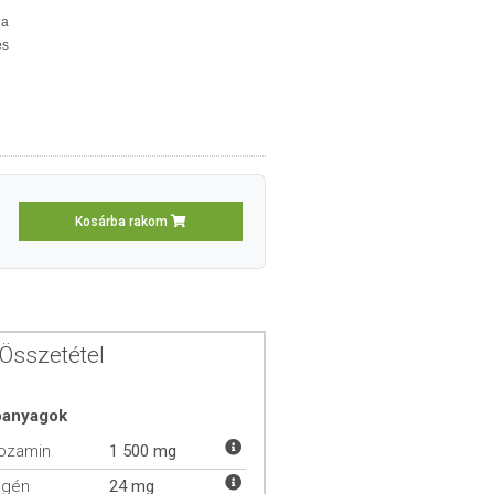
ja
es
Kosárba rakom
Összetétel
óanyagok
ozamin
1 500 mg
agén
24 mg