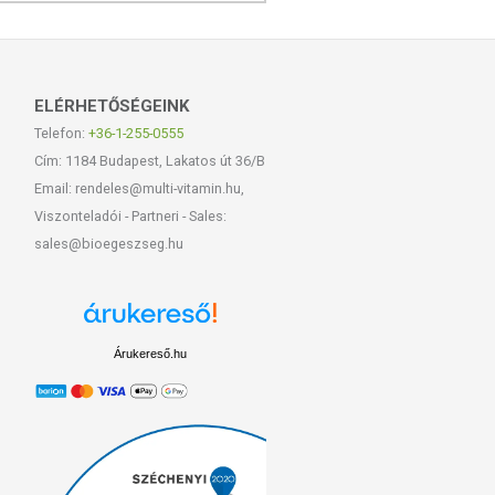
ELÉRHETŐSÉGEINK
Telefon:
+36-1-255-0555
Cím: 1184 Budapest, Lakatos út 36/B
Email: rendeles@multi-vitamin.hu,
Viszonteladói - Partneri - Sales:
sales@bioegeszseg.hu
Árukereső.hu