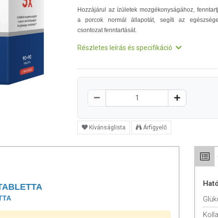
Hozzájárul az ízületek mozgékonyságához, fenntart
a porcok normál állapotát, segíti az egészség
csontozat fenntartását.
Részletes leírás és specifikáció
Kívánságlista
Árfigyelő
Hat
 TABLETTA
TTA
Glük
Koll