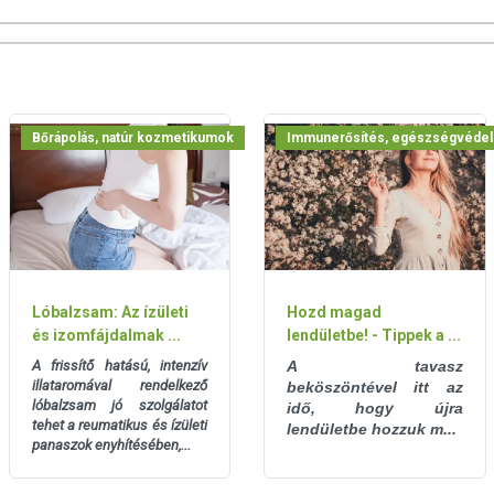
1 tabletta
240 mg
4,5 mcg
101,25 mcg
1500 mg
210 mg
Bőrápolás, natúr kozmetikumok
Immunerősítés, egészségvéde
136,5 mg
18 mg
6 mg
Lóbalzsam: Az ízületi
Hozd magad
C közötti hőmérsékleten tárolandó. Közvetlen napfénytől, fagytól
és izomfájdalmak ...
lendületbe! - Tippek a ...
ó.
A frissítő hatású, intenzív
A tavasz
illataromával rendelkező
beköszöntével itt az
 feltüntetett időpontot.
lóbalzsam jó szolgálatot
idő, hogy újra
tehet a reumatikus és ízületi
lendületbe hozzuk m...
panaszok enyhítésében,...
san frissítjük, törekszünk arra, hogy naprakészek legyenek.