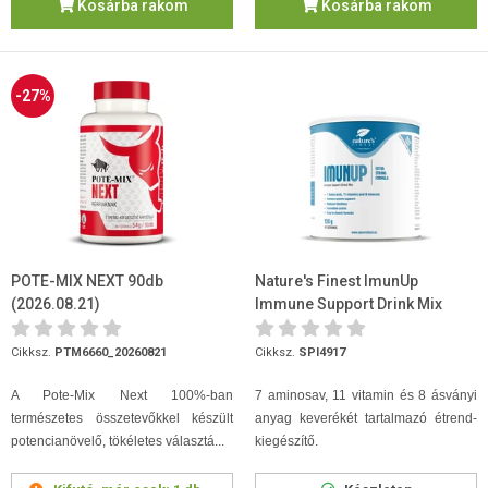
Kosárba rakom
Kosárba rakom
-27%
POTE-MIX NEXT 90db
Nature's Finest ImunUp
(2026.08.21)
Immune Support Drink Mix
120g
Cikksz.
PTM6660_20260821
Cikksz.
SPI4917
A Pote-Mix Next 100%-ban
7 aminosav, 11 vitamin és 8 ásványi
természetes összetevőkkel készült
anyag keverékét tartalmazó étrend-
potencianövelő, tökéletes választá...
kiegészítő.