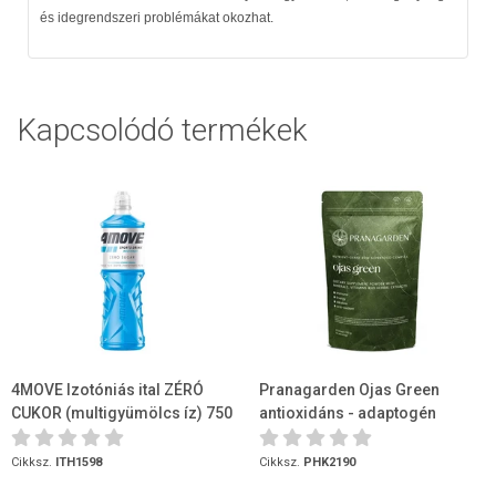
és idegrendszeri problémákat okozhat.
Kapcsolódó termékek
4MOVE Izotóniás ital ZÉRÓ
Pranagarden Ojas Green
CUKOR (multigyümölcs íz) 750
antioxidáns - adaptogén
ml
szuperformula 150g
Cikksz.
ITH1598
Cikksz.
PHK2190