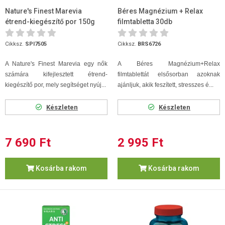
Nature's Finest Marevia
Béres Magnézium + Relax
étrend-kiegészítő por 150g
filmtabletta 30db
Cikksz.
SPI7505
Cikksz.
BRS6726
A Nature's Finest Marevia egy nők
A Béres Magnézium+Relax
számára kifejlesztett étrend-
filmtablettát elsősorban azoknak
kiegészítő por, mely segítséget nyúj...
ajánljuk, akik feszített, stresszes é...
Készleten
Készleten
7 690 Ft
2 995 Ft
Kosárba rakom
Kosárba rakom