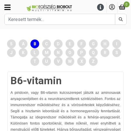
0
Kere
5
A
B
C
D
E
F
G
H
I
J
K
L
M
N
O
P
Q
R
S
T
U
V
W
X
Z
B6-vitamin
A piridoxin, vagy B6-vitamin kulcsszerepet játszik az aminosavak
anyagcseréjében és a neurotranszmitterek szintézisében. Fontos az
immunrendszer működéséhez és a vörösvértestek képződéséhez.
Segíti a hisztamin lebontását és a hormonegyensúly fenntartását.
Támogatja az idegrendszer működését és a fehérje-anyagcserét.
Különösen fontos sportolóknál, illetve nőknél, mivel enyhítheti a
menstruáció előtti tüneteket. Hiánya bőrgyulladást, vérszegénységet