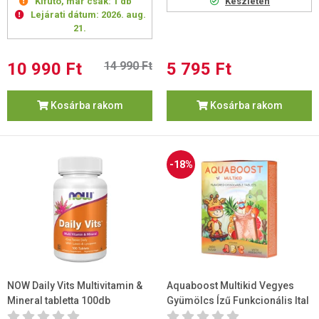
Kifutó, már csak:
1 db
Készleten
Lejárati dátum:
2026. aug.
21.
10 990 Ft
14 990 Ft
5 795 Ft
Kosárba rakom
Kosárba rakom
-18%
NOW Daily Vits Multivitamin &
Aquaboost Multikid Vegyes
Mineral tabletta 100db
Gyümölcs Ízű Funkcionális Ital
Tabletta 18db