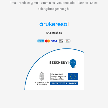
Email: rendeles@multi-vitamin.hu, Viszonteladói - Partneri - Sales:
sales@bioegeszseg.hu
Árukereső.hu