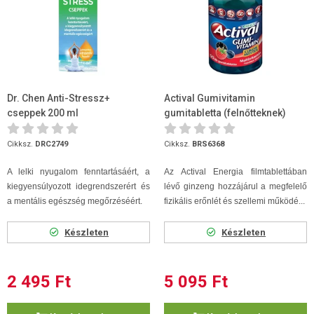
Dr. Chen Anti-Stressz+
Actival Gumivitamin
cseppek 200 ml
gumitabletta (felnőtteknek)
50db
Cikksz.
DRC2749
Cikksz.
BRS6368
A lelki nyugalom fenntartásáért, a
Az Actival Energia filmtablettában
kiegyensúlyozott idegrendszerért és
lévő ginzeng hozzájárul a megfelelő
a mentális egészség megőrzéséért.
fizikális erőnlét és szellemi működé...
Készleten
Készleten
2 495 Ft
5 095 Ft