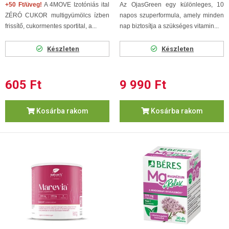
+50 Ft/üveg!
A 4MOVE Izotóniás ital
Az OjasGreen egy különleges, 10
ZÉRÓ CUKOR multigyümölcs ízben
napos szuperformula, amely minden
frissítő, cukormentes sportital, a...
nap biztosítja a szükséges vitamin...
Készleten
Készleten
605 Ft
9 990 Ft
Kosárba rakom
Kosárba rakom