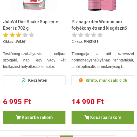
JutaVit Diet Shake Supreme
Pranagarden Womanium
Eper íz 702 g
folyékony étrend kiegészítő
100 ml
Cikksz.
JV5261
Cikksz.
PHK5458
Testtömeg-szabályozás céljára
Támogatja a női szervezet
szolgáló, napi egy vagy két
hormonegyensúlyának fenntartását,
főétkezést helyettesítő komplex ...
a női optimális termékenység f...
Készleten
Kifutó, már csak:
6 db
6 995 Ft
14 990 Ft
Kosárba rakom
Kosárba rakom