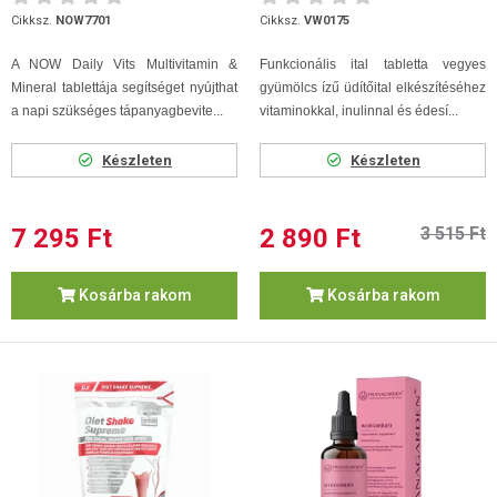
Cikksz.
NOW7701
Cikksz.
VW0175
A NOW Daily Vits Multivitamin &
Funkcionális ital tabletta vegyes
Mineral tablettája segítséget nyújthat
gyümölcs ízű üdítőital elkészítéséhez
a napi szükséges tápanyagbevite...
vitaminokkal, inulinnal és édesí...
Készleten
Készleten
7 295 Ft
2 890 Ft
3 515 Ft
Kosárba rakom
Kosárba rakom