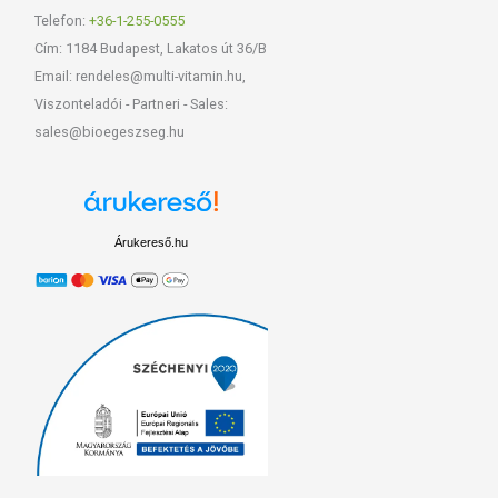
Telefon:
+36-1-255-0555
Cím: 1184 Budapest, Lakatos út 36/B
Email: rendeles@multi-vitamin.hu,
Viszonteladói - Partneri - Sales:
sales@bioegeszseg.hu
Árukereső.hu