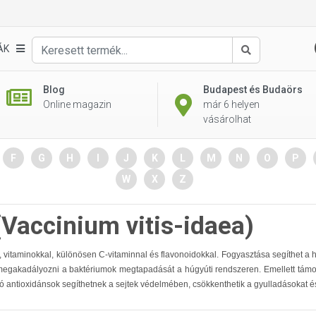
ÁK
Keresés
Blog
Budapest és Budaörs
Online magazin
már 6 helyen
vásárolhat
F
G
H
I
J
K
L
M
N
O
P
W
X
Z
Vaccinium vitis-idaea)
, vitaminokkal, különösen C-vitaminnal és flavonoidokkal. Fogyasztása segíthet a
k megakadályozni a baktériumok megtapadását a húgyúti rendszeren. Emellett támog
tó antioxidánsok segíthetnek a sejtek védelmében, csökkenthetik a gyulladásokat é