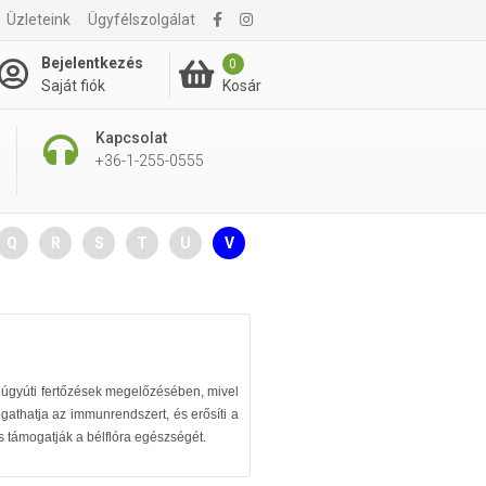
Üzleteink
Ügyfélszolgálat
Bejelentkezés
0
Kosár
Saját fiók
Kapcsolat
+36-1-255-0555
Q
R
S
T
U
V
 húgyúti fertőzések megelőzésében, mivel
athatja az immunrendszert, és erősíti a
s támogatják a bélflóra egészségét.