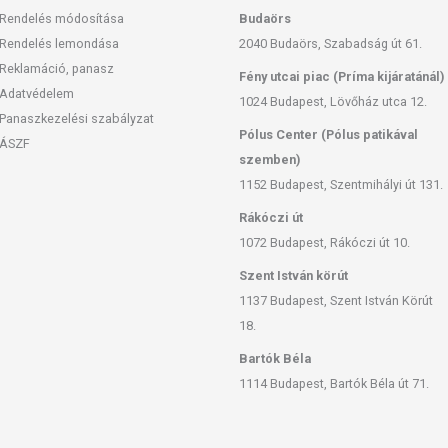
Rendelés módosítása
Budaörs
Rendelés lemondása
2040 Budaörs, Szabadság út 61.
Reklamáció, panasz
Fény utcai piac (Príma kijáratánál)
Adatvédelem
1024 Budapest, Lövőház utca 12.
Panaszkezelési szabályzat
Pólus Center (Pólus patikával
ÁSZF
szemben)
1152 Budapest, Szentmihályi út 131.
Rákóczi út
1072 Budapest, Rákóczi út 10.
Szent István körút
1137 Budapest, Szent István Körút
18.
Bartók Béla
1114 Budapest, Bartók Béla út 71.