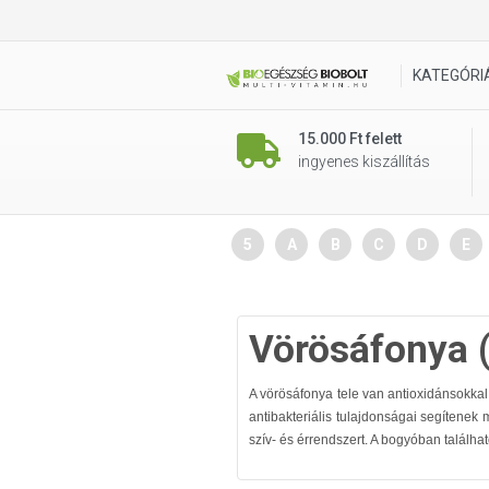
KATEGÓRI
15.000 Ft felett
ingyenes kiszállítás
5
A
B
C
D
E
Vörösáfonya (
A vörösáfonya tele van antioxidánsokkal
antibakteriális tulajdonságai segítene
szív- és érrendszert. A bogyóban találha