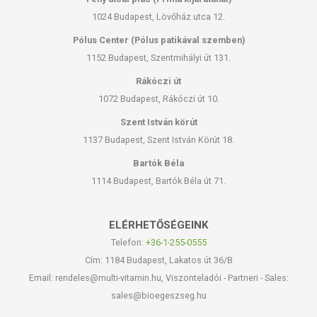
1024 Budapest, Lövőház utca 12.
Pólus Center (Pólus patikával szemben)
1152 Budapest, Szentmihályi út 131.
Rákóczi út
1072 Budapest, Rákóczi út 10.
Szent István körút
1137 Budapest, Szent István Körút 18.
Bartók Béla
1114 Budapest, Bartók Béla út 71.
ELÉRHETŐSÉGEINK
Telefon:
+36-1-255-0555
Cím: 1184 Budapest, Lakatos út 36/B
Email: rendeles@multi-vitamin.hu, Viszonteladói - Partneri - Sales:
sales@bioegeszseg.hu