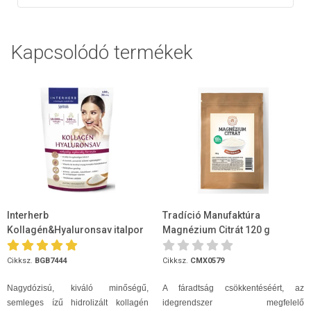
Kapcsolódó termékek
Interherb
Tradíció Manufaktúra
Kollagén&Hyaluronsav italpor
Magnézium Citrát 120 g
Natúr 400 g
Cikksz.
BGB7444
Cikksz.
CMX0579
Nagydózisú, kiváló minőségű,
A fáradtság csökkentéséért, az
semleges ízű hidrolizált kollagén
idegrendszer megfelelő