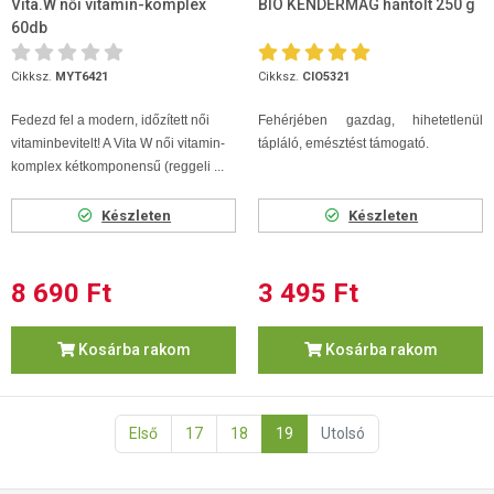
Vita.W női vitamin-komplex
BIO KENDERMAG hántolt 250 g
60db
Cikksz.
MYT6421
Cikksz.
CIO5321
Fedezd fel a modern, időzített női
Fehérjében gazdag, hihetetlenül
vitaminbevitelt! A Vita W női vitamin-
tápláló, emésztést támogató.
komplex kétkomponensű (reggeli ...
Készleten
Készleten
8 690 Ft
3 495 Ft
Kosárba rakom
Kosárba rakom
Első
17
18
19
Utolsó