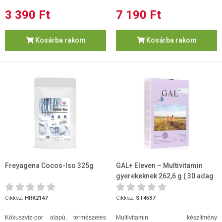
3 390 Ft
7 190 Ft
Kosárba rakom
Kosárba rakom
Freyagena Cocos-Iso 325g
GAL+ Eleven – Multivitamin
gyerekeknek 262,6 g ( 30 adag
)
Cikksz.
HRK2147
Cikksz.
ST4537
Kókuszvíz-por alapú, természetes
Multivitamin készítmény