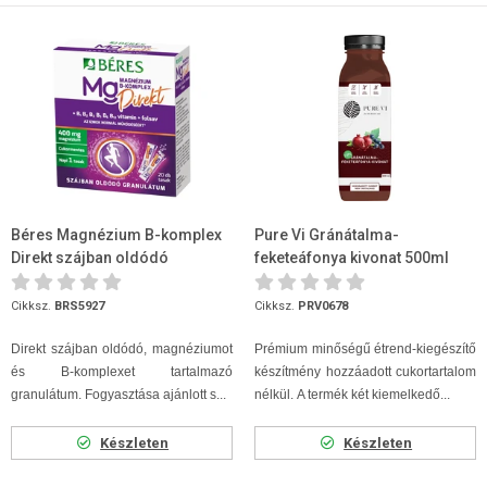
Béres Magnézium B-komplex
Pure Vi Gránátalma-
Direkt szájban oldódó
feketeáfonya kivonat 500ml
granulátum 20 adag
Cikksz.
BRS5927
Cikksz.
PRV0678
Direkt szájban oldódó, magnéziumot
Prémium minőségű étrend-kiegészítő
és B-komplexet tartalmazó
készítmény hozzáadott cukortartalom
granulátum. Fogyasztása ajánlott s...
nélkül. A termék két kiemelkedő...
Készleten
Készleten