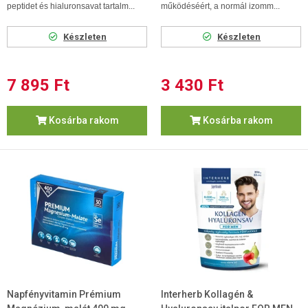
peptidet és hialuronsavat tartalm...
működéséért, a normál izomm...
Készleten
Készleten
7 895 Ft
3 430 Ft
Kosárba rakom
Kosárba rakom
Napfényvitamin Prémium
Interherb Kollagén &