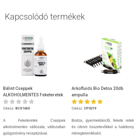
Kapcsolódó termékek
Bálint Cseppek
Arkofluids Bio Detox 20db
ALKOHOLMENTES Feketeretek
ampulla
Cseppek 50ml
Cikksz.
BCS1650
Cikksz.
CP0219
A Feketeretek Cseppek
Bodza, gyermekláncfű, fekete retek
alkoholmentes változata, változatlan
és citrom összetevőkkel a hatékony
gyógynövény receptúrával.
méregtelenítésért.