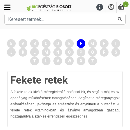
0
Kere
5
A
B
C
D
E
F
G
H
I
J
K
L
M
N
O
P
Q
R
S
T
U
V
W
X
Z
Fekete retek
A fekete retek kiváló méregtelenítő hatással bír, és segít a máj és az
epehólyag működésének támogatásában. Segíthet a méreganyagok
eltávolításában, javíthatja az emésztést és enyhítheti a puffadást. A
fekete retek vitaminokban és ásványi anyagokban gazdag,
hozzájárulva a szív- és érrendszeri egészséghez.