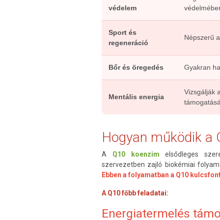
védelem
védelmébe
Sport és
Népszerű a
regeneráció
Bőr és öregedés
Gyakran has
Vizsgálják 
Mentális energia
támogatás
Hogyan működik a 
A
Q10 koenzim
elsődleges sze
szervezetben zajló biokémiai folyama
Ebben a folyamatban a Q10 kulcsfon
A Q10 főbb feladatai:
Energiatermelés tám