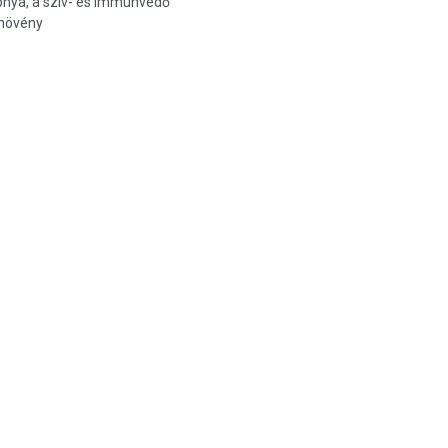
nya, a szív- és immunvédő
növény