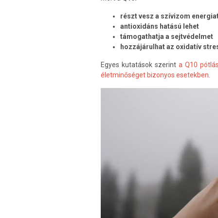
részt vesz a szívizom energi
antioxidáns hatású lehet
támogathatja a sejtvédelmet
hozzájárulhat az oxidatív st
Egyes kutatások szerint
a Q10 pótlá
életminőséget bizonyos esetekben.