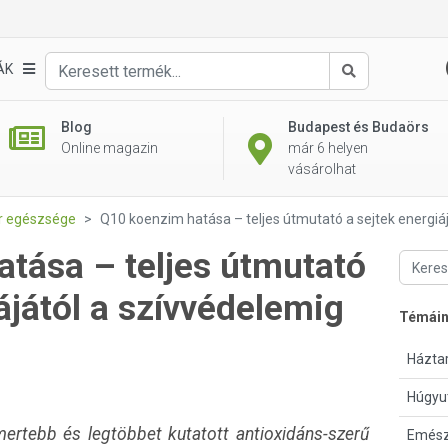
ÁK
Keresés
Blog
Budapest és Budaörs
Online magazin
már 6 helyen
vásárolhat
er egészsége
Q10 koenzim hatása – teljes útmutató a sejtek energiá
tása – teljes útmutató
ájától a szívvédelemig
Témái
Háztar
Húgyu
ertebb és legtöbbet kutatott antioxidáns-szerű
Emész