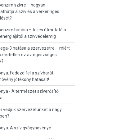
oenzim szívre – hogyan
thatja a szív és a vérkeringés
ését?
enzim hatása – teljes útmutató a
 energiájától a szívvédelemig
ga-3 hatása a szervezetre – miért
özhetetlen ez az egészséges
v?
nya: Fedezd fel a szívbarát
övény jótékony hatásait!
nya - A természet szíverősítő
ja
n védjük szervezetünket a nagy
ben?
onya: A szív gyógynövénye