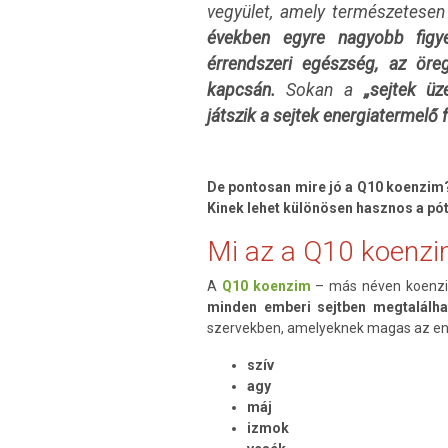
vegyület, amely természetesen
években egyre nagyobb figye
érrendszeri egészség, az öre
kapcsán.
Sokan a
„sejtek ü
játszik a sejtek energiatermelő
De pontosan mire jó a Q10 koenzim? 
Kinek lehet különösen hasznos a pót
Mi az a Q10 koenz
A
Q10 koenzim
– más néven koenz
minden emberi sejtben megtalálha
szervekben, amelyeknek magas az en
szív
agy
máj
izmok