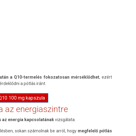
 után a Q10-termelés fokozatosan mérséklődhet
, ezért
deklődni a pótlás iránt.
 Q10 100 mg kapszula
 az energiaszintre
s az energia kapcsolatának
vizsgálata.
lésben, sokan számolnak be arról, hogy
megfelelő pótlás