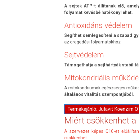
A sejtek ATP-t állítanak elő, ame
folyamat kevésbé hatékony lehet.
Antioxidáns védelem
Segíthet semlegesíteni a szabad gy
az öregedési folyamatokhoz.
Sejtvédelem
Támogathatja a sejthártyák stabilit
Mitokondriális működ
A mitokondriumok egészséges műkö
általános vitalitás szempontjából.
Termékajánló: Jutavit Koenzim 
Miért csökkenhet a 
A szervezet képes Q10-et előállíta
csökkenhet.