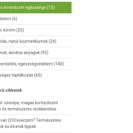
és érrendszer egészsége (13)
delem (6)
őr, köröm (25)
lás, natúr kozmetikumok (24)
nok, ásványi anyagok (92)
erősítés, egészségvédelem (140)
éges táplálkozás (60)
rű cikkeink
ol: szerepe, magas kortizolszint
i és természetes csökkentése
 van Q10 koenzim? Természetes
ok és étrendi tippek