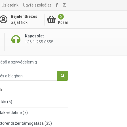
Üzleteink
Ügyfélszolgálat
Bejelentkezés
0
Kosár
Saját fiók
Kapcsolat
+36-1-255-0555
jától a szívvédelemig
nk
tás (5)
tak védelme (7)
tőrendszer támogatása (35)