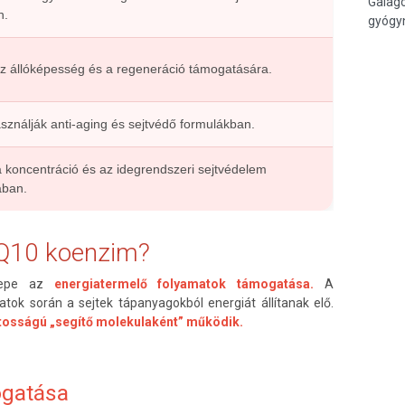
Galago
n.
gyógy
z állóképesség és a regeneráció támogatására.
ználják anti-aging és sejtvédő formulákban.
a koncentráció és az idegrendszeri sejtvédelem
ában.
Q10 koenzim?
repe az
energiatermelő folyamatok támogatása.
A
tok során a sejtek tápanyagokból energiát állítanak elő.
tosságú „segítő molekulaként” működik.
ogatása