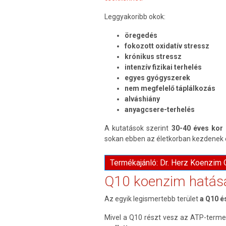
Leggyakoribb okok:
öregedés
fokozott oxidatív stressz
krónikus stressz
intenzív fizikai terhelés
egyes gyógyszerek
nem megfelelő táplálkozás
alváshiány
anyagcsere-terhelés
A kutatások szerint
30-40 éves kor
sokan ebben az életkorban kezdenek ér
Termékajánló: Dr. Herz Koenzim
Q10 koenzim hatása
Az egyik legismertebb terület
a Q10 é
Mivel a Q10 részt vesz az ATP-terme