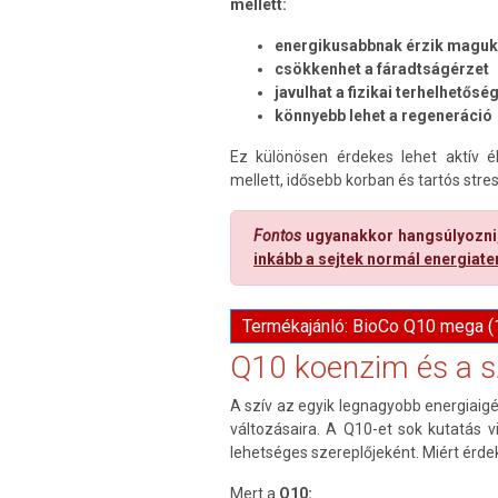
mellett:
energikusabbnak érzik maguk
csökkenhet a fáradtságérzet
javulhat a fizikai terhelhetősé
könnyebb lehet a regeneráció
Ez különösen érdekes lehet aktív él
mellett, idősebb korban és tartós stre
Fontos
ugyanakkor hangsúlyozni,
inkább a sejtek normál energiate
Termékajánló: BioCo Q10 mega (
Q10 koenzim és a s
A szív az egyik legnagyobb energiaig
változásaira. A Q10-et sok kutatás 
lehetséges szereplőjeként. Miért érd
Mert a
Q10: