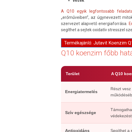
vesék
A Q10 egyik legfontosabb feladat
„erőműveiben”, az úgynevezett mit
szervezet alapvető energiaforrása.
E
segíthet a sejtek oxidatív stresszel 
Termékajánló: Jutavit Koenzim 
Q10 koenzim főbb hat
Terület
A Q10 koe
Részt vesz
Energiatermelés
működéséb
Támogathatj
Szív egészsége
védekezést
Antioxidáns
Segíthet a