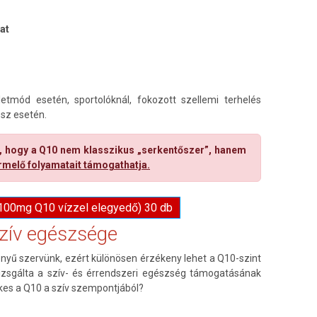
at
g
etmód esetén, sportolóknál, fokozott szellemi terhelés
ssz esetén.
 hogy a Q10 nem klasszikus „serkentőszer”, hanem
rmelő folyamatait támogathatja.
100mg Q10 vízzel elegyedő) 30 db
zív egészsége
ényű szervünk, ezért különösen érzékeny lehet a Q10-szint
vizsgálta a szív- és érrendszeri egészség támogatásának
ekes a Q10 a szív szempontjából?