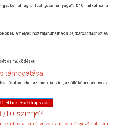
ly gyakorlatilag a test „üzemanyaga”. Q10 nélkül ez a
ököket,
amelyek hozzájárulhatnak a sejtkárosodáshoz és
ását és működését.
és támogatása
dése
fontos lehet az energiaszint, az állóképesség és az
Q10 60 mg 66db kapszula
Q10 szintje?
ni, azonban a természetes szint több tényező hatására