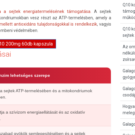
Q10 k
támoga
a a sejtek energiatermelésének támogatása.
A sejtek
működ
okondriumokban vesz részt az ATP-termelésben, amely a
mellett antioxidáns tulajdonságokkal is rendelkezik
, vagyis
Q10 ko
szembeni védelmében.
sejtek
Q10 200mg 60db kapszula
Az ome
ásai
nélkül
zsírsa
Galago
nzim lehetséges szerepe
gyógyn
Galago
 a sejtek ATP-termelésében és a mitokondriumok
csodá
en.
Hogya
a a szívizom energiaellátását és az oxidatív
meleg
.
Galag
 szabad gyökök semlegesítésében és a sejtek