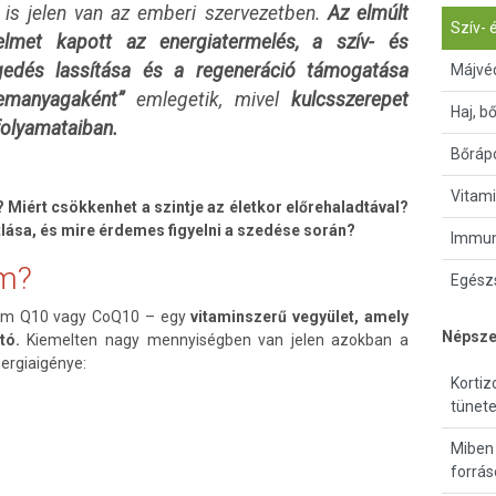
 is jelen van az emberi szervezetben.
Az elmúlt
Szív- 
lmet kapott az energiatermelés, a szív- és
gedés lassítása és a regeneráció támogatása
Májvé
zemanyagaként”
emlegetik, mivel
kulcsszerepet
Haj, b
 folyamataiban.
Bőrápo
Vitami
Miért csökkenhet a szintje az életkor előrehaladtával?
lása, és mire érdemes figyelni a szedése során?
Immun
im?
Egészs
im Q10 vagy CoQ10 – egy
vitaminszerű vegyület, amely
Népsze
tó.
Kiemelten nagy mennyiségben van jelen azokban a
ergiaigénye:
Kortiz
tünete
Miben
forrás