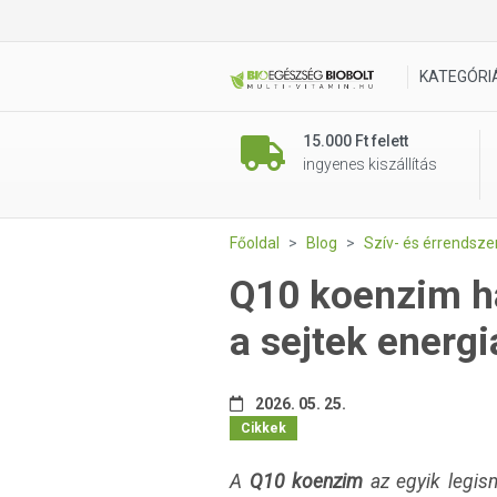
KATEGÓRI
15.000 Ft felett
ingyenes kiszállítás
Főoldal
Blog
Szív- és érrendsz
Q10 koenzim ha
a sejtek energi
2026. 05. 25.
Cikkek
A
Q10 koenzim
az egyik legism