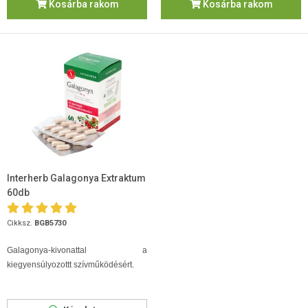
Kosárba rakom
Kosárba rakom
Interherb Galagonya Extraktum
60db
Cikksz.
BGB5730
Galagonya-kivonattal a
kiegyensúlyozottt szívműködésért.