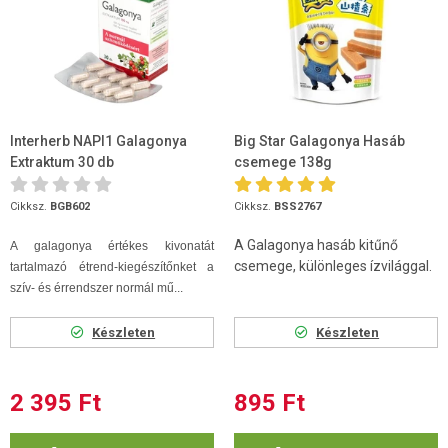
Interherb NAPI1 Galagonya
Big Star Galagonya Hasáb
Extraktum 30 db
csemege 138g
Cikksz.
BGB602
Cikksz.
BSS2767
A Galagonya hasáb kitűnő
A galagonya értékes kivonatát
csemege, különleges ízvilággal.
tartalmazó étrend-kiegészítőnket a
szív- és érrendszer normál mű...
Készleten
Készleten
2 395 Ft
895 Ft