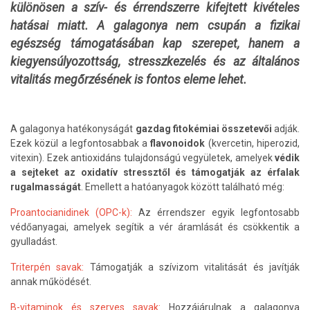
különösen a szív- és érrendszerre kifejtett kivételes
hatásai miatt. A galagonya nem csupán a fizikai
egészség támogatásában kap szerepet, hanem a
kiegyensúlyozottság, stresszkezelés és az általános
vitalitás megőrzésének is fontos eleme lehet.
A galagonya hatékonyságát
gazdag fitokémiai összetevői
adják.
Ezek közül a legfontosabbak a
flavonoidok
(kvercetin, hiperozid,
vitexin). Ezek antioxidáns tulajdonságú vegyületek, amelyek
védik
a sejteket az oxidatív stressztől és támogatják az érfalak
rugalmasságát
. Emellett a hatóanyagok között található még:
Proantocianidinek (OPC-k):
Az érrendszer egyik legfontosabb
védőanyagai, amelyek segítik a vér áramlását és csökkentik a
gyulladást.
Triterpén savak:
Támogatják a szívizom vitalitását és javítják
annak működését.
B-vitaminok és szerves savak:
Hozzájárulnak a galagonya