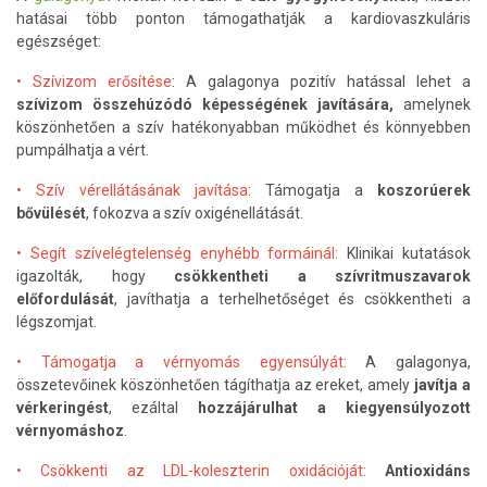
hatásai több ponton támogathatják a kardiovaszkuláris
egészséget:
• Szívizom erősítése
: A galagonya pozitív hatással lehet a
szívizom összehúzódó képességének javítására,
amelynek
köszönhetően a szív hatékonyabban működhet és könnyebben
pumpálhatja a vért.
• Szív vérellátásának javítása
: Támogatja a
koszorúerek
bővülését
, fokozva a szív oxigénellátását.
• Segít szívelégtelenség enyhébb formáinál:
Klinikai kutatások
igazolták, hogy
csökkentheti a szívritmuszavarok
előfordulását
, javíthatja a terhelhetőséget és csökkentheti a
légszomjat.
• Támogatja a vérnyomás egyensúlyát:
A galagonya,
összetevőinek köszönhetően tágíthatja az ereket, amely
javítja a
vérkeringést
, ezáltal
hozzájárulhat a kiegyensúlyozott
vérnyomáshoz
.
• Csökkenti az LDL-koleszterin oxidációját:
Antioxidáns