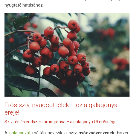
nyugtató hatásához.
Erős szív, nyugodt lélek – ez a galagonya
ereje!
Szív- és érrendszer támogatása – a galagonya fő erőssége
A
galagonyát
méltán nevezik a
szív gyógynövényének
, hiszen