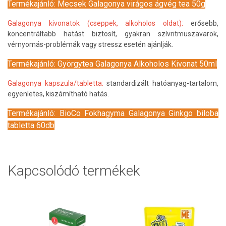
Termékajánló: Mecsek Galagonya virágos ágvég tea 50g
Galagonya kivonatok (cseppek, alkoholos oldat):
erősebb,
koncentráltabb hatást biztosít, gyakran szívritmuszavarok,
vérnyomás-problémák vagy stressz esetén ajánlják.
Termékajánló: Györgytea Galagonya Alkoholos Kivonat 50ml
Galagonya kapszula/tabletta:
standardizált hatóanyag-tartalom,
egyenletes, kiszámítható hatás.
Termékajánló: BioCo Fokhagyma Galagonya Ginkgo biloba
tabletta 60db
Kapcsolódó termékek