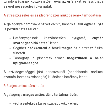
tulajdonságainak köszönhetően
óvja az érfalakat
és lassíthatja
az érelmeszesedés folyamatát.
A stresszkezelés és az idegrendszer működésének támogatása
A galagonya nemcsak a szívet erősíti, hanem
a lelki egyensúlyra
is pozitív hatással van
:
Hatóanyagainak köszönhetően nyugtató,
enyhén
szorongásoldó hatású
lehet.
Segíthet
csökkenteni a feszültséget
és a stressz fizikai
tüneteit.
Támogatja a pihentető alvást,
megszünteti a belső
nyugtalanságot
.
A szívidegességgel járó panaszoknál (bedobbanás, mellkasi
szorítás, heves szívdobogás) különösen hatékony lehet.
Erőteljes antioxidáns hatás
A galagonya
magas antioxidáns tartalma
révén:
védi a sejteket a káros szabadgyökök ellen,