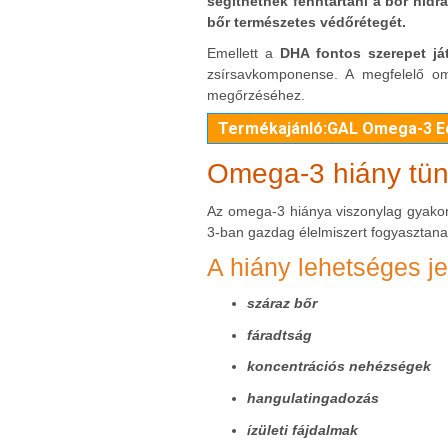
segíthetnek fenntartani a bőr hidr
bőr természetes védőrétegét.
Emellett a
DHA fontos szerepet j
zsírsavkomponense. A megfelelő om
megőrzéséhez.
Termékajánló:GAL Omega-3 Eco
Omega-3 hiány tün
Az omega-3 hiánya viszonylag gyakor
3-ban gazdag élelmiszert fogyasztana
A hiány lehetséges je
száraz bőr
fáradtság
koncentrációs nehézségek
hangulatingadozás
ízületi fájdalmak