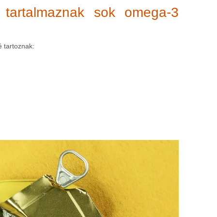
k tartalmaznak sok omega-3
 tartoznak: