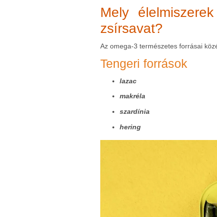
Mely élelmiszere
zsírsavat?
Az omega-3 természetes forrásai közé
Tengeri források
lazac
makréla
szardínia
hering