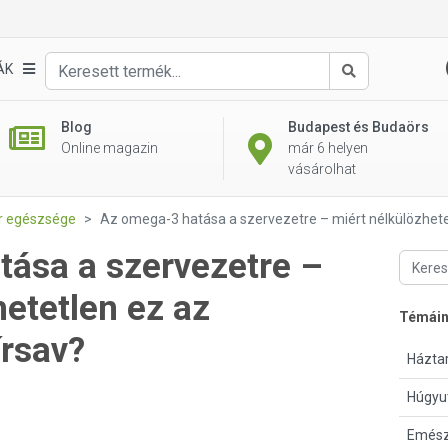
ÁK
Keresés
Blog
Budapest és Budaörs
Online magazin
már 6 helyen
vásárolhat
er egészsége
Az omega-3 hatása a szervezetre – miért nélkülözhete
ása a szervezetre –
hetetlen ez az
Témái
rsav?
Háztar
Húgyu
Emész