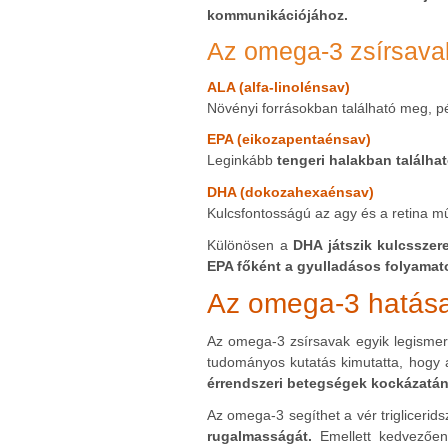
kommunikációjához.
Az omega-3 zsírsavak
ALA (alfa-linolénsav)
Növényi forrásokban található meg, pé
EPA (eikozapentaénsav)
Leginkább
tengeri halakban találha
DHA (dokozahexaénsav)
Kulcsfontosságú az agy és a retina 
Különösen a
DHA játszik kulcssze
EPA főként a gyulladásos folyamat
Az omega-3 hatása 
Az omega-3 zsírsavak egyik legisme
tudományos kutatás kimutatta, hogy
érrendszeri betegségek kockázatá
Az omega-3 segíthet a vér triglicerid
rugalmasságát.
Emellett kedvezően