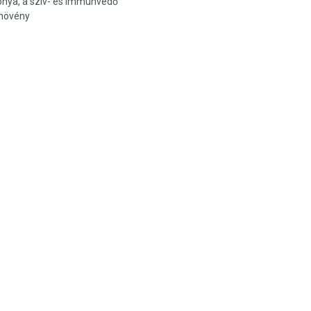
nya, a szív- és immunvédő
növény