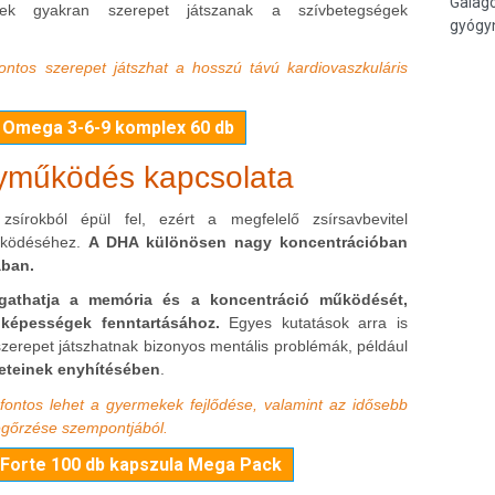
Galago
yek gyakran szerepet játszanak a szívbetegségek
gyógy
ontos szerepet játszhat a hosszú távú kardiovaszkuláris
 Omega 3-6-9 komplex 60 db
yműködés kapcsolata
sírokból épül fel, ezért a megfelelő zsírsavbevitel
űködéséhez.
A DHA különösen nagy koncentrációban
ában.
gathatja a memória és a koncentráció működését,
 képességek fenntartásához.
Egyes kutatások arra is
zerepet játszhatnak bizonyos mentális problémák, például
eteinek enyhítésében
.
fontos lehet a gyermekek fejlődése, valamint az idősebb
egőrzése szempontjából.
Forte 100 db kapszula Mega Pack