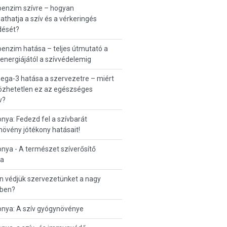
oenzim szívre – hogyan
thatja a szív és a vérkeringés
ését?
enzim hatása – teljes útmutató a
 energiájától a szívvédelemig
ga-3 hatása a szervezetre – miért
özhetetlen ez az egészséges
v?
nya: Fedezd fel a szívbarát
övény jótékony hatásait!
nya - A természet szíverősítő
ja
n védjük szervezetünket a nagy
ben?
onya: A szív gyógynövénye