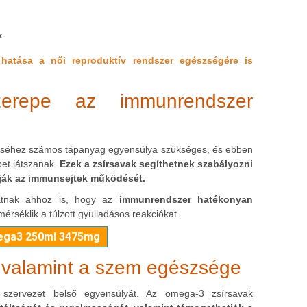
k
hatása a női reproduktív rendszer egészségére is
erepe az immunrendszer
séhez számos tápanyag egyensúlya szükséges, és ebben
pet játszanak.
Ezek a zsírsavak segíthetnek szabályozni
tják az immunsejtek működését.
atnak ahhoz is, hogy az
immunrendszer hatékonyan
érséklik a túlzott gyulladásos reakciókat.
mega3 250ml 3475mg
 valamint a szem egészsége
 szervezet belső egyensúlyát. Az omega-3 zsírsavak