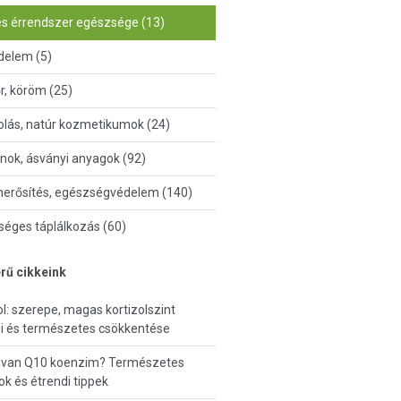
és érrendszer egészsége (13)
delem (5)
őr, köröm (25)
lás, natúr kozmetikumok (24)
nok, ásványi anyagok (92)
erősítés, egészségvédelem (140)
éges táplálkozás (60)
rű cikkeink
ol: szerepe, magas kortizolszint
i és természetes csökkentése
 van Q10 koenzim? Természetes
ok és étrendi tippek