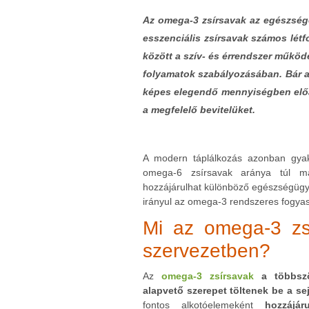
Az omega-3 zsírsavak az egészsége
esszenciális zsírsavak számos lét
között a szív- és érrendszer műkö
folyamatok szabályozásában. Bár a
képes elegendő mennyiségben előáll
a megfelelő bevitelüket.
A modern táplálkozás azonban gy
omega-6 zsírsavak aránya túl m
hozzájárulhat különböző egészségügy
irányul az omega-3 rendszeres fogyas
Mi az omega-3 zs
szervezetben?
Az
omega-3 zsírsavak
a többször
alapvető szerepet töltenek be a s
fontos alkotóelemeként
hozzájá