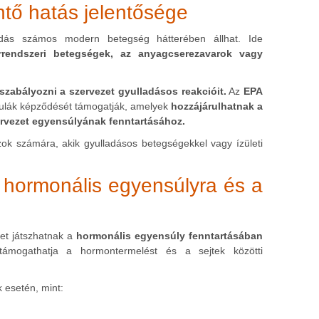
tő hatás jelentősége
ladás számos modern betegség hátterében állhat. Ide
rrendszeri betegségek, az anyagcserezavarok vagy
zabályozni a szervezet gyulladásos reakcióit.
Az
EPA
ekulák képződését támogatják, amelyek
hozzájárulhatnak a
rvezet egyensúlyának fenntartásához.
zok számára, akik gyulladásos betegségekkel vagy ízületi
hormonális egyensúlyra és a
et játszhatnak a
hormonális egyensúly fenntartásában
támogathatja a hormontermelést és a sejtek közötti
k esetén, mint: