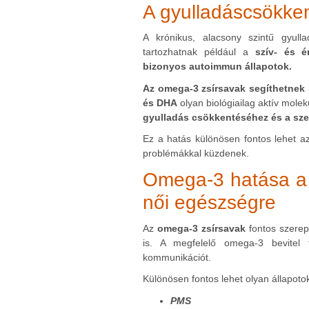
A gyulladáscsökken
A krónikus, alacsony szintű gyul
tartozhatnak például a
szív- és é
bizonyos autoimmun állapotok.
Az omega-3 zsírsavak segíthetnek s
és DHA
olyan biológiailag aktív mol
gyulladás csökkentéséhez és a sze
Ez a hatás különösen fontos lehet a
problémákkal küzdenek.
Omega-3 hatása a 
női egészségre
Az
omega-3 zsírsavak
fontos szerep
is. A megfelelő omega-3 bevitel 
kommunikációt.
Különösen fontos lehet olyan állapoto
PMS