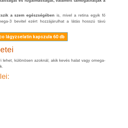
atáltságát és rugalmasságát, valamint támogathatják a
átszik a szem egészségében
is, mivel a retina egyik fő
ega-3 bevitel ezért hozzájárulhat a látás hosszú távú
 lágyzselatin kapszula 60 db
etei
i lehet, különösen azoknál, akik kevés halat vagy omega-
k.
lei: