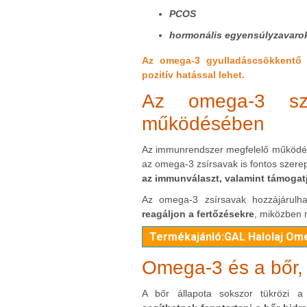
PCOS
hormonális egyensúlyzavaro
Az omega-3 gyulladáscsökkentő 
pozitív hatással lehet.
Az omega-3 sz
működésében
Az immunrendszer megfelelő működé
az omega-3 zsírsavak is fontos szere
az immunválaszt, valamint támoga
Az omega-3 zsírsavak hozzájárulh
reagáljon a fertőzésekre
, miközben m
Termékajánló:GAL Halolaj O
Omega-3 és a bőr,
A bőr állapota sokszor tükrözi a