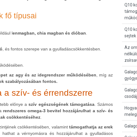
Q10 k
támoga
 fő típusai
működ
Q10 ko
ldául l
enmagban, chia magban és dióban
.
sejtek
Az ome
tó
, és fontos szerepe van a gyulladáscsökkentésben.
nélkül
zsírsa
működésében.
Galago
repet az agy és az idegrendszer működésében
, míg az
gyógyn
ok szabályozásában fontos.
Galago
a szív- és érrendszerre
csodá
rtebb előnye a
szív egészségének támogatása
. Számos
Hogya
 a
rendszeres omega-3 bevitel hozzájárulhat a szív- és
meleg
nak csökkentéséhez
.
Galag
szintjének csökkentésében, valamint
támogathatja az erek
 hathat a vérnyomásra és hozzájárulhat a gyulladásos