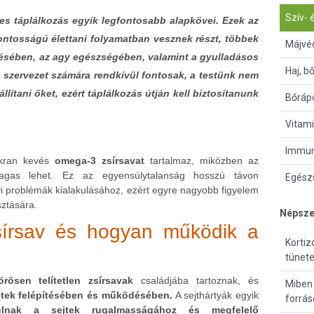
Szív- 
s táplálkozás egyik legfontosabb alapkövei. Ezek az
fontosságú élettani folyamatban vesznek részt, többek
Májvé
désében, az agy egészségében, valamint a gyulladásos
Haj, b
 szervezet számára rendkívül fontosak, a testünk nem
ítani őket, ezért táplálkozás útján kell biztosítanunk
Bőrápo
Vitami
Immun
akran kevés
omega-3 zsírsavat
tartalmaz, miközben az
agas lehet. Ez az egyensúlytalanság hosszú távon
Egészs
i problémák kialakulásához, ezért egyre nagyobb figyelem
ztására.
Népsze
írsav és hogyan működik a
Kortiz
tünete
ösen telítetlen zsírsavak
családjába tartoznak, és
Miben
ejtek felépítésében és működésében.
A sejthártyák egyik
forrás
rulnak a sejtek rugalmasságához és megfelelő