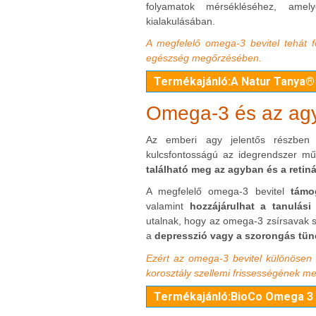
folyamatok mérsékléséhez, amel
kialakulásában.
A megfelelő omega-3 bevitel tehát f
egészség megőrzésében.
Termékajánló:A Natur Tanya®
Omega-3 és az ag
Az emberi agy jelentős részben z
kulcsfontosságú az idegrendszer m
található meg az agyban és a retin
A megfelelő omega-3 bevitel
támo
valamint
hozzájárulhat a tanulási
utalnak, hogy az omega-3 zsírsavak s
a
depresszió vagy a szorongás tün
Ezért az omega-3 bevitel különösen 
korosztály szellemi frissességének m
Termékajánló:BioCo Omega 3 