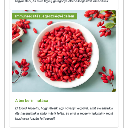
fogyasztani, és mire figyelj galagonya étrend-kiegészítő vásárlásak...
Immunerősítés, egészségvédelem
A berberin hatása
El tudod képzelni, hogy létezik egy növényi vegyület, amit évszázadok
óta használnak a világ másik felén, és amit a modern tudomány most
kezd csak igazán felfedezni?