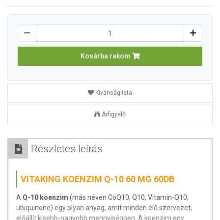
Kosárba rakom
Kívánságlista
Árfigyelő
Részletes leírás
VITAKING KOENZIM Q-10 60 MG 60DB
A
Q-10 koenzim
(más néven CoQ10, Q10, Vitamin-Q10,
ubiquinone) egy olyan anyag, amit minden élő szervezet,
előállít kisebb-nagyobb mennyiségben. A koenzim egy