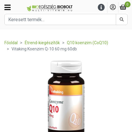
0
Kere
Főoldal
Étrend-kiegészítők
Q10 koenzim (CoQ10)
Vitaking Koenzim Q-10 60 mg 60db