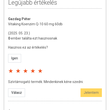
Legújabb értékelés
időpontot.
Tárolás: Száraz, hűvös helyen, gyermekektől elzárva
tartandó.
Gazdag Péter
Vitaking Koenzim Q-10 60 mg 60db
Forgalmazza: Vitaking
(2025. 05. 23.)
A termék nem helyettesíti a kiegyensúlyozott, vegyes étrendet és
0
ember találta ezt hasznosnak
az egészséges életmódot! A termék nem gyógyít betegségeket!
A termék nem az orvosi kezelés helyettesítésére alkalmas!
Hasznos ez az értékelés?
Betegség esetén használatát beszélje meg kezelőorvosával. Az
ajánlott napi fogyasztási mennyiséget ne lépje túl! Ne szedje a
Igen
készítményt, ha az összetevők bármelyikére érzékeny vagy
allergiás! Kisgyermektől elzárva tartandó!
Szívtámogató termék. Mindenkinek kéne szedni.
Válasz
Jelentem