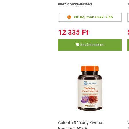
funkció fenntartásáért.
s
Kifutó, már csak:
2 db
12 335 Ft
Kosárba rakom
Caleido Sáfrány Kivonat
Kapszula 60 db