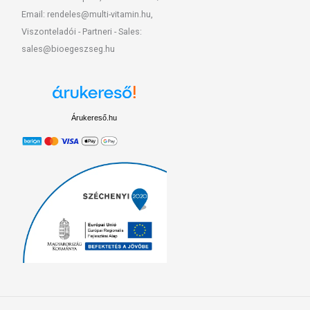
Email: rendeles@multi-vitamin.hu,
Viszonteladói - Partneri - Sales:
sales@bioegeszseg.hu
Árukereső.hu