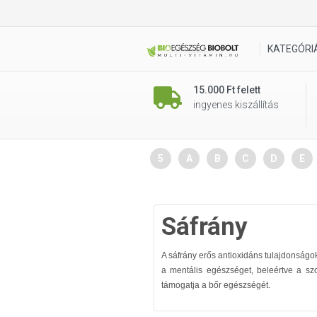
KATEGÓRI
15.000 Ft felett
ingyenes kiszállítás
5
A
B
C
D
E
Sáfrány
A sáfrány erős antioxidáns tulajdonságok
a mentális egészséget, beleértve a sz
támogatja a bőr egészségét.