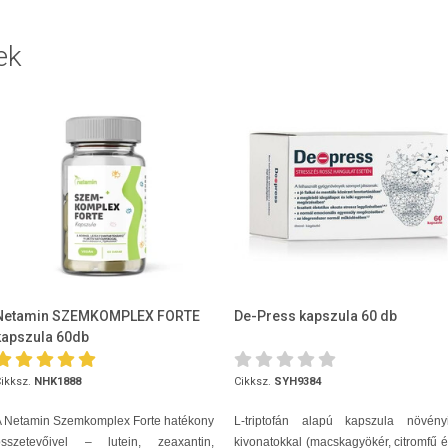
ek
Netamin SZEMKOMPLEX FORTE
De-Press kapszula 60 db
kapszula 60db
ikksz.
NHK1888
Cikksz.
SYH9384
A Netamin Szemkomplex Forte hatékony
L-triptofán alapú kapszula növényi
összetevőivel – lutein, zeaxantin,
kivonatokkal (macskagyökér, citromfű 