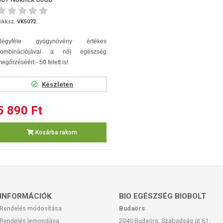
ikksz.
VK5072
Négyféle gyógynövény értékes
kombinációjával a női egészség
egőrzéséért - 50 felett is!
Készleten
5 890 Ft
Kosárba rakom
INFORMÁCIÓK
BIO EGÉSZSÉG BIOBOLT
Rendelés módosítása
Budaörs
Rendelés lemondása
2040 Budaörs, Szabadság út 61.