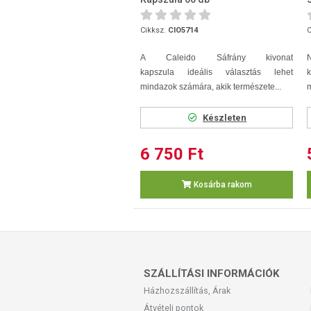
Cikksz.
CIO5714
C
A Caleido Sáfrány kivonat
kapszula ideális választás lehet
mindazok számára, akik természete...
m
Készleten
6 750 Ft
Kosárba rakom
SZÁLLÍTÁSI INFORMÁCIÓK
Házhozszállítás, Árak
Átvételi pontok