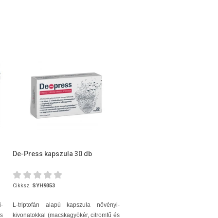
De-Press kapszula 30 db
Cikksz.
SYH9353
-
L-triptofán alapú kapszula növényi-
és
kivonatokkal (macskagyökér, citromfű és