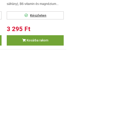
sáfrány), B6-vitamin és magnézium...
Készleten
3 295 Ft
Kosárba rakom