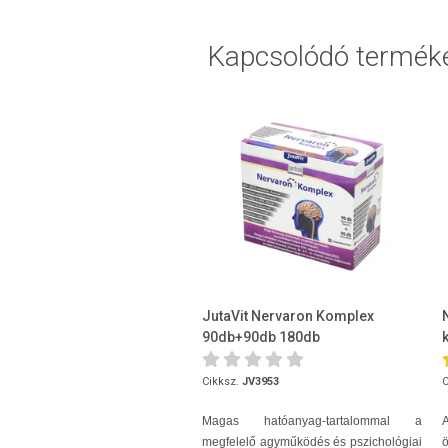
Kapcsolódó termék
JutaVit Nervaron Komplex
90db+90db 180db
Cikksz.
JV3953
C
Magas hatóanyag-tartalommal a
megfelelő agyműködés és pszichológiai