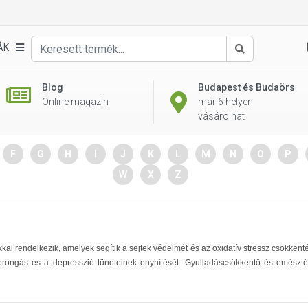
ÁK
Keresés
Blog
Budapest és Budaörs
Online magazin
már 6 helyen
vásárolhat
F
G
H
I
J
K
L
M
N
O
P
W
X
Z
kal rendelkezik, amelyek segítik a sejtek védelmét és az oxidatív stressz csökkenté
orongás és a depresszió tüneteinek enyhítését. Gyulladáscsökkentő és emésztés