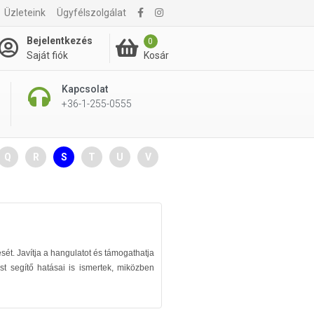
Üzleteink
Ügyfélszolgálat
Bejelentkezés
0
Kosár
Saját fiók
Kapcsolat
+36-1-255-0555
Q
R
S
T
U
V
sét. Javítja a hangulatot és támogathatja
t segítő hatásai is ismertek, miközben