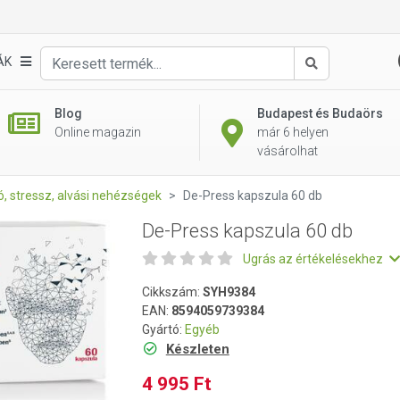
ÁK
Keresés
Blog
Budapest és Budaörs
Online magazin
már 6 helyen
vásárolhat
, stressz, alvási nehézségek
De-Press kapszula 60 db
De-Press kapszula 60 db
Ugrás az értékelésekhez
Cikkszám:
SYH9384
EAN:
8594059739384
Gyártó:
Egyéb
Készleten
4 995 Ft