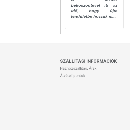
citromfű (Melissa officinalis) növény-k
beköszöntével itt az
dioxid, zsírsavak magnéziumsója), sáfr
idő, hogy újra
piridoxin-hidroklorid.
lendületbe hozzuk m...
TOVÁBBI TUDNIVALÓK
Tárolás:
Gyermekektől elzárva, száraz, h
Az oldalunkon lévő adatokat folyamato
Szeretnénk felhívni azonban a figyelmet
SZÁLLÍTÁSI INFORMÁCIÓK
termékfotókat, tápérték-, összetétel-, és
Házhozszállítás, Árak
értékek eltérhetnek az élelmiszerek ter
Átvételi pontok
csomagolásán találják meg.
Az étrend-kiegészítők az érvényben levő
amelyek a hagyományos étrend kiegés
tápanyagokat. Bár az étrend-kiegészítő
eltérő lehet, jelölésük, megjelenítésü
betegséget megelőző vagy gyógyító hatást
A termék nem helyettesíti a kiegyensúly