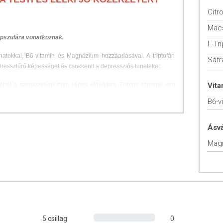
apszulára vonatkoznak.
L-Tr
onatokkal, B6-vitamin és Magnézium hozzáadásával. A triptofán
Sáfr
stressztűrő képességet és csökkenti a depressziós tüneteket.
tehát a szervezetünk nem képes előállítani. Fontos szerepe van
Vit
ermelésében, ezért a tripofán befolyásolja a hangulatot, illetve a
B6-v
riptofán a
szerotonin
neurotranszmitter előfutára a központi
utatók egyre komolyabban foglalkoznak a triptofán szervezetre
hogy a triptofán segíthet azoknak a betegeknek, akik mentális
Ásv
a a megállapításra jutottak, hogy a triptofán alkalmazása szóba
Mag
gy a kényszerbetegek és az alvászavar kezelésekor.
és mentális jó közérzet fenntartásához. A
citromfű
a megfelelő
en, a normál relaxációban játszik szerepet. A
sáfrány
a normál
atja. E három növény hozzájárul a feszített életstílus okozta
sz az idegrendszer normál működésének fenntartásában.
5 csillag
0