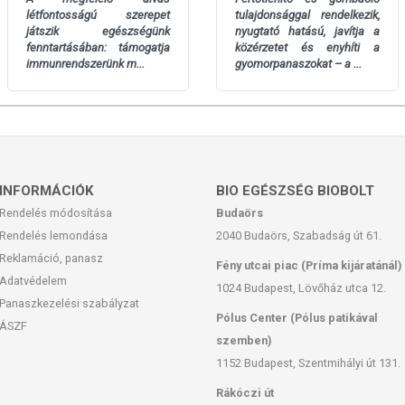
ivonat, csomósodást gátló anyagok (dikalcium-foszfát,szilícium-
létfontosságú szerepet
tulajdonsággal rendelkezik,
ány (Crocus sativus) virág-kivonat, színezék (titán-dioxid),
játszik egészségünk
nyugtató hatású, javítja a
fenntartásában: támogatja
közérzetet és enyhíti a
immunrendszerünk m...
gyomorpanaszokat – a ...
űvös helyen tartandó.
san frissítjük, törekszünk arra, hogy naprakészek legyenek.
, hogy ennek ellenére a webshopon szereplő adatok (beleértve a
INFORMÁCIÓK
BIO EGÉSZSÉG BIOBOLT
 allergén információkat is) csak tájékoztató jellegűek, a tényleges
Rendelés módosítása
Budaörs
mészetéből adódóan. A friss, aktuális információkat a termékek
Rendelés lemondása
2040 Budaörs, Szabadság út 61.
Reklamáció, panasz
Fény utcai piac (Príma kijáratánál)
Adatvédelem
1024 Budapest, Lövőház utca 12.
 európai uniós szabályozás szerint élelmiszereknek minősülnek,
Panaszkezelési szabályzat
zítését szolgálják, és koncentrált formában tartalmaznak
Pólus Center (Pólus patikával
ÁSZF
k kedvező élettani hatással rendelkezhetnek, amely egyénenként
szemben)
k, és reklámozásuk során nem engedélyezett a készítményeknek
1152 Budapest, Szentmihályi út 131.
 tulajdonítani.
Rákóczi út
ozott, vegyes étrendet és az egészséges életmódot! A termék nem