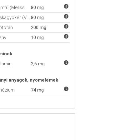
Citromfű (Melissa officinalis)
80 mg
Macskagyökér (Valeriana)
80 mg
iptofán
200 mg
ány
10 mg
aminok
itamin
2,6 mg
ányi anyagok, nyomelemek
nézium
74 mg