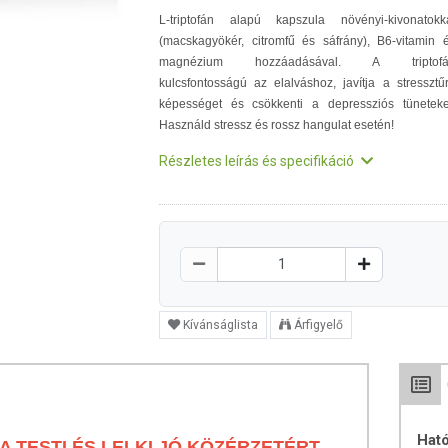
L-triptofán alapú kapszula növényi-kivonatokk
(macskagyökér, citromfű és sáfrány), B6-vitamin 
magnézium hozzáadásával. A triptofá
kulcsfontosságú az elalváshoz, javítja a stressztű
képességet és csökkenti a depressziós tüneteke
Használd stressz és rossz hangulat esetén!
Részletes leírás és specifikáció
Kívánságlista
Árfigyelő
Hat
A TESTI ÉS LELKI JÓ KÖZÉRZETÉRT