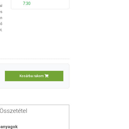
7:30
al
és
n
rő
t.
Kosárba rakom
Összetétel
óanyagok