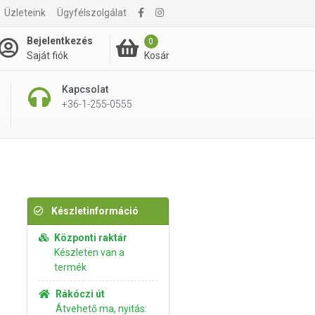
Üzleteink
Ügyfélszolgálat
4 995 Ft
Kosárba rakom
Bejelentkezés
0
Kosár
Saját fiók
Kapcsolat
+36-1-255-0555
Készletinformáció
Központi raktár
Készleten van a
termék
Rákóczi út
Átvehető ma, nyitás: