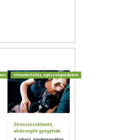
lem
Immunerősítés, egészségvédelem
Stresszcsökkentő,
alvássegítő gyógyteák
A rohanó mindennapokban