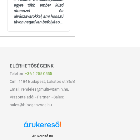
egyre több ember küzd
stresszel és
alvászavarokkal, ami hosszú
távon negatívan befolyáso...
ELÉRHETŐSÉGEINK
Telefon:
+36-1-255-0555
Cím: 1184 Budapest, Lakatos út 36/B
Email: rendeles@multi-vitamin.hu,
Viszonteladói - Partneri - Sales:
sales@bioegeszseg.hu
Árukereső.hu