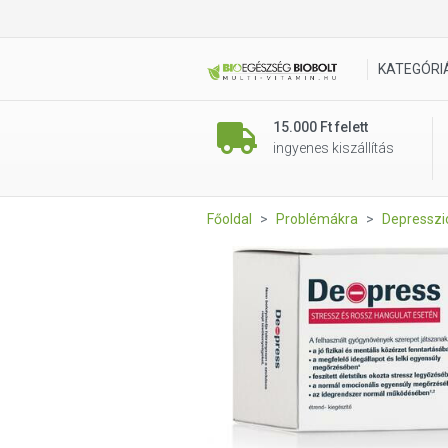
De-Press kapszula 60 db
KATEGÓRI
15.000 Ft felett
ingyenes kiszállítás
Főoldal
Problémákra
Depresszió