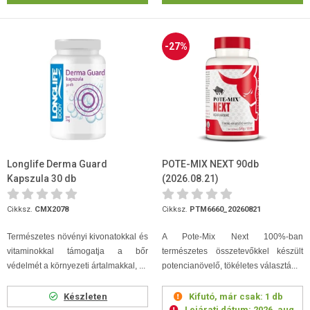
-27%
Longlife Derma Guard
POTE-MIX NEXT 90db
Kapszula 30 db
(2026.08.21)
Cikksz.
CMX2078
Cikksz.
PTM6660_20260821
Természetes növényi kivonatokkal és
A Pote-Mix Next 100%-ban
vitaminokkal támogatja a bőr
természetes összetevőkkel készült
védelmét
a környezeti ártalmakkal, ...
potencianövelő, tökéletes választá...
Készleten
Kifutó, már csak:
1 db
Lejárati dátum:
2026. aug.