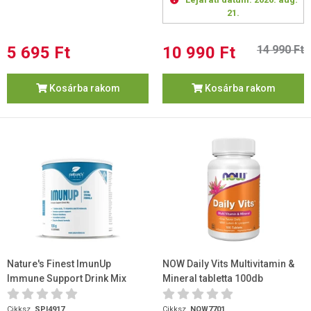
21.
5 695 Ft
10 990 Ft
14 990 Ft
Kosárba rakom
Kosárba rakom
Nature's Finest ImunUp
NOW Daily Vits Multivitamin &
Immune Support Drink Mix
Mineral tabletta 100db
120g
Cikksz.
SPI4917
Cikksz.
NOW7701