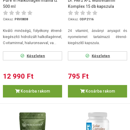
Pure Vi Halkollagén málna íz
Dr. Herz A-Z Multivitamin
500 ml
Komplex 15 db kapszula
Cikksz.
PRV0838
Cikksz.
ODP2116
Kiváló minőségű, folyékony étrend-
24 vitamint, ásványi anyagot és
kiegészítő hidrolizált halkollagénnel,
nyomelemet tartalmazó étrend-
C-vitaminnal, hialuronsavval, va...
kiegészítő kapszula.
Készleten
Készleten
12 990 Ft
795 Ft
Kosárba rakom
Kosárba rakom