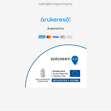
sales@bioegeszseg.hu
Árukereső.hu