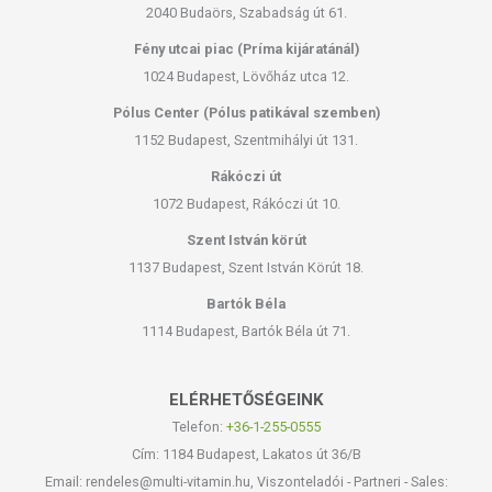
2040 Budaörs, Szabadság út 61.
Fény utcai piac (Príma kijáratánál)
1024 Budapest, Lövőház utca 12.
Pólus Center (Pólus patikával szemben)
1152 Budapest, Szentmihályi út 131.
Rákóczi út
1072 Budapest, Rákóczi út 10.
Szent István körút
1137 Budapest, Szent István Körút 18.
Bartók Béla
1114 Budapest, Bartók Béla út 71.
ELÉRHETŐSÉGEINK
Telefon:
+36-1-255-0555
Cím: 1184 Budapest, Lakatos út 36/B
Email: rendeles@multi-vitamin.hu, Viszonteladói - Partneri - Sales: