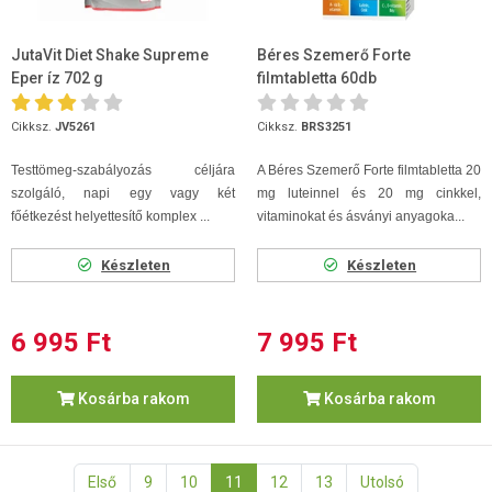
JutaVit Diet Shake Supreme
Béres Szemerő Forte
Eper íz 702 g
filmtabletta 60db
Cikksz.
JV5261
Cikksz.
BRS3251
Testtömeg-szabályozás céljára
A Béres Szemerő Forte filmtabletta 20
szolgáló, napi egy vagy két
mg luteinnel és 20 mg cinkkel,
főétkezést helyettesítő komplex ...
vitaminokat és ásványi anyagoka...
Készleten
Készleten
6 995 Ft
7 995 Ft
Kosárba rakom
Kosárba rakom
Első
9
10
11
12
13
Utolsó