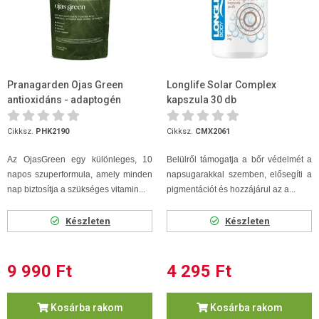
Pranagarden Ojas Green
Longlife Solar Complex
antioxidáns - adaptogén
kapszula 30 db
szuperformula 150g
Cikksz.
PHK2190
Cikksz.
CMX2061
Az OjasGreen egy különleges, 10
Belülről támogatja a bőr védelmét a
napos szuperformula, amely minden
napsugarakkal szemben, elősegíti a
nap biztosítja a szükséges vitamin...
pigmentációt és hozzájárul az a...
Készleten
Készleten
9 990 Ft
4 295 Ft
Kosárba rakom
Kosárba rakom