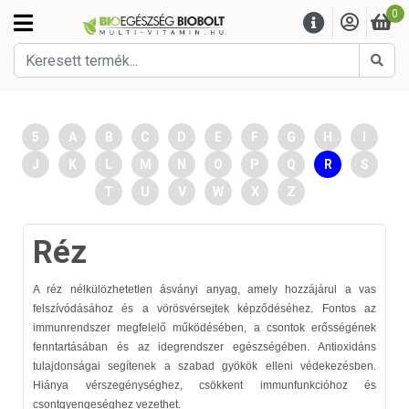
0
Kere
5
A
B
C
D
E
F
G
H
I
J
K
L
M
N
O
P
Q
R
S
T
U
V
W
X
Z
Réz
A réz nélkülözhetetlen ásványi anyag, amely hozzájárul a vas
felszívódásához és a vörösvérsejtek képződéséhez. Fontos az
immunrendszer megfelelő működésében, a csontok erősségének
fenntartásában és az idegrendszer egészségében. Antioxidáns
tulajdonságai segítenek a szabad gyökök elleni védekezésben.
Hiánya vérszegénységhez, csökkent immunfunkcióhoz és
csontgyengeséghez vezethet.