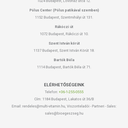
1024 Budapest, Lövőház utca 12.
Pólus Center (Pólus patikával szemben)
1152 Budapest, Szentmihályi út 131.
Rákóczi út
1072 Budapest, Rákóczi út 10.
Szent István körút
1137 Budapest, Szent István Körút 18.
Bartók Béla
1114 Budapest, Bartók Béla út 71.
ELÉRHETŐSÉGEINK
Telefon:
+36-1-255-0555
Cím: 1184 Budapest, Lakatos út 36/B
Email: rendeles@multi-vitamin.hu, Viszonteladói - Partneri - Sales:
sales@bioegeszseg.hu