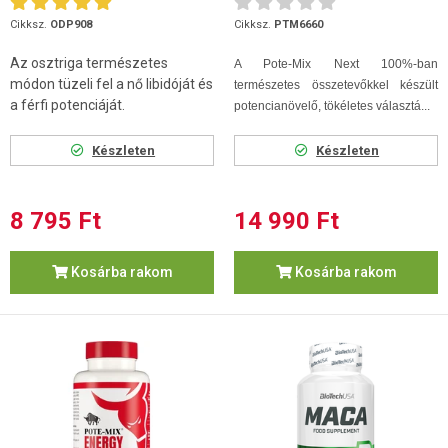
120 db
Cikksz.
ODP908
Cikksz.
PTM6660
Az osztriga természetes
A Pote-Mix Next 100%-ban
módon tüzeli fel a nő libidóját és
természetes összetevőkkel készült
a férfi potenciáját.
potencianövelő, tökéletes választá...
Készleten
Készleten
8 795 Ft
14 990 Ft
Kosárba rakom
Kosárba rakom