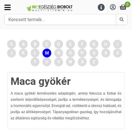
0
Kere
5
A
B
C
D
E
F
G
H
I
J
K
L
M
N
O
P
Q
R
S
T
U
V
W
X
Z
Maca gyökér
A maca gyökér természetes adaptogén, amely fokozza a fizikai és
szellemi teljesítőképességet, javítja a termékenységet, és támogatja
a hormonális egyensúlyt. Energiát ad, csökkenti a stressz hatásait, és
javítja az állóképességet. Tápanyagokban gazdag, így hozzájárulhat
az általános egészség és vitalitás megőrzéséhez.