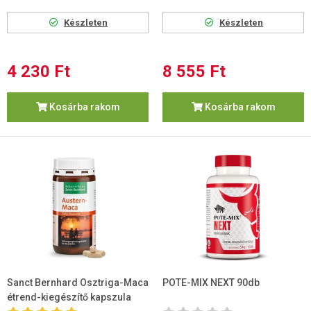
Készleten
Készleten
4 230 Ft
8 555 Ft
Kosárba rakom
Kosárba rakom
Sanct Bernhard Osztriga-Maca
POTE-MIX NEXT 90db
étrend-kiegészítő kapszula