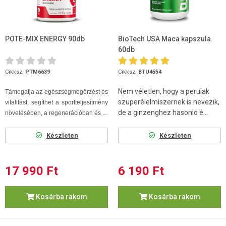
POTE-MIX ENERGY 90db
BioTech USA Maca kapszula
60db
Cikksz.
PTM6639
Cikksz.
BTU4554
Nem véletlen, hogy a peruiak
Támogatja az egészségmegőrzést és
szuperélelmiszernek is nevezik,
vitalitást, segíthet a sportteljesítmény
de a ginzenghez hasonló é...
növelésében, a regenerációban és ...
Készleten
Készleten
17 990 Ft
6 190 Ft
Kosárba rakom
Kosárba rakom