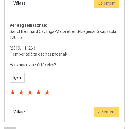
csökkenti a stressz szervezetre gyakorolt kellemetlen
Válasz
Jelentem
hatásait. Immunrendszererősítő: aktiválja az
immunrendszert, gyorsítja a betegségekből való felépülést,
megelőzi a betegségek kialakulását, javítja a vérképzést.
Vendég felhasználó
Szexuális teljesítményjavító:
Sanct Bernhard Osztriga-Maca étrend-kiegészítő kapszula
120 db
Fokozza a nemi vágyat, javítja a potenciát és a fogamzó
képességet, javítja az ondótermelést és a spermiumok
(2019. 11. 26.)
aktivitását, harmonizálja a menstruációs ciklust, csökkenti a
1
ember találta ezt hasznosnak
változókori tüneteket.
Hasznos ez az értékelés?
Minőségét megőrzi: A dobozon jelzett hónap végéig
(nap,hó,év)
Igen
Tárolás: Száraz, hűvös helyen tartandó!
Az étrend-kiegészítők az érvényben levő európai uniós
szabályozás szerint élelmiszereknek
minősülnek, amelyek a hagyományos étrend kiegészítését
Válasz
Jelentem
szolgálják, és koncentrált formában
tartalmaznak tápanyagokat. Bár az étrend-kiegészítők
kedvező élettani hatással