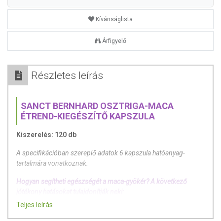
Kívánságlista
Árfigyelő
Részletes leírás
SANCT BERNHARD OSZTRIGA-MACA
ÉTREND-KIEGÉSZÍTŐ KAPSZULA
Kiszerelés: 120 db
A specifikációban szereplő adatok 6 kapszula hatóanyag-
tartalmára vonatkoznak.
Hogyan segítheti egészségét a maca-gyökér? A következő
jótékony hatásokat tulajdonítják neki:
Teljes leírás
1. Idegrendszer-serkentő: Aktiválja az agyműködést, javítja a
koncentrációt.Serkenti a hipotalamusz, hipofizis és