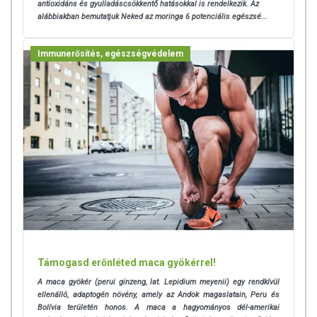
antioxidáns és gyulladáscsökkentő hatásokkal is rendelkezik. Az
alábbiakban bemutatjuk Neked az moringa 6 potenciális egészsé...
Immunerősítés, egészségvédelem
Támogasd erőnléted maca gyökérrel!
A maca gyökér (perui ginzeng, lat. Lepidium meyenii) egy rendkívül
ellenálló, adaptogén növény, amely az Andok magaslatain, Peru és
Bolívia területén honos. A maca a hagyományos dél-amerikai