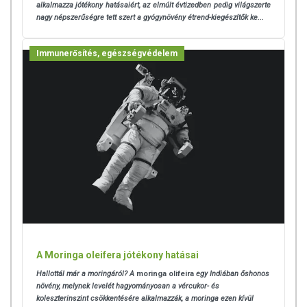
alkalmazza jótékony hatásaiért, az elmúlt évtizedben pedig világszerte
nagy népszerűségre tett szert a gyógynövény étrend-kiegészítők ke...
Immunerősítés, egészségvédelem
A Moringa oleifera jótékony hatásai
Hallottál már a moringáról? A
moringa olifeira
egy Indiában őshonos
növény, melynek levelét hagyományosan a vércukor- és
koleszterinszint csökkentésére alkalmazzák, a moringa ezen kívül