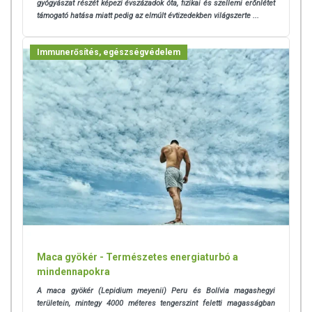
gyógyászat részét képezi évszázadok óta, fizikai és szellemi erőnlétet
támogató hatása miatt pedig az elmúlt évtizedekben világszerte ...
Immunerősítés, egészségvédelem
Maca gyökér - Természetes energiaturbó a
mindennapokra
A maca gyökér (Lepidium meyenii) Peru és Bolívia magashegyi
területein, mintegy 4000 méteres tengerszint feletti magasságban