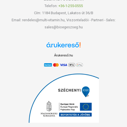
Telefon:
+36-1-255-0555
Cím: 1184 Budapest, Lakatos út 36/B
Email: rendeles@multi-vitamin.hu, Viszonteladói - Partneri - Sales:
sales@bioegeszseg.hu
Árukereső.hu