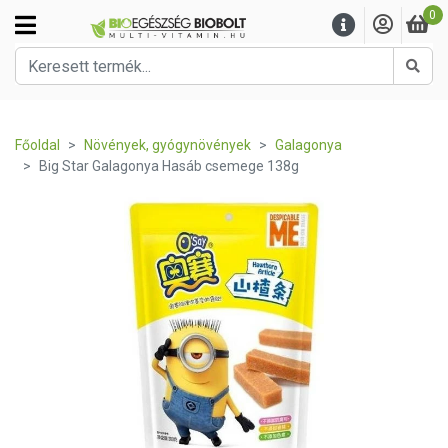
0
Kere
Főoldal
Növények, gyógynövények
Galagonya
Big Star Galagonya Hasáb csemege 138g