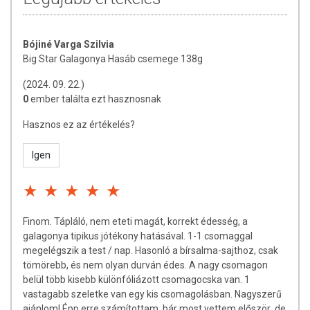
reklámozásuk során nem engedélyezett a készítményeknek
betegséget megelőző vagy gyógyító hatást tulajdonítani.
A termék nem helyettesíti a kiegyensúlyozott, vegyes étrendet és
Bójiné Varga Szilvia
az egészséges életmódot! A termék nem gyógyít betegségeket!
Big Star Galagonya Hasáb csemege 138g
A termék nem az orvosi kezelés helyettesítésére alkalmas!
(2024. 09. 22.)
Betegség esetén használatát beszélje meg kezelőorvosával. Az
0
ember találta ezt hasznosnak
ajánlott napi fogyasztási mennyiséget ne lépje túl! Ne szedje a
készítményt, ha az összetevők bármelyikére érzékeny vagy
Hasznos ez az értékelés?
allergiás! Kisgyermektől elzárva tartandó!
Igen
Finom. Tápláló, nem eteti magát, korrekt édesség, a
galagonya tipikus jótékony hatásával. 1-1 csomaggal
megelégszik a test / nap. Hasonló a bírsalma-sajthoz, csak
tömörebb, és nem olyan durván édes. A nagy csomagon
belül több kisebb különfóliázott csomagocska van. 1
vastagabb szeletke van egy kis csomagolásban. Nagyszerű
ajánlom! Épp erre számítottam, bár most vettem először ,de