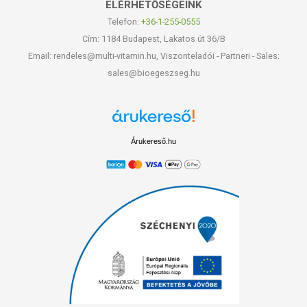
ELÉRHETŐSÉGEINK
Telefon:
+36-1-255-0555
Cím: 1184 Budapest, Lakatos út 36/B
Email: rendeles@multi-vitamin.hu, Viszonteladói - Partneri - Sales:
sales@bioegeszseg.hu
Árukereső.hu