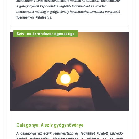
köszönheti a gyógynövény jótékony hatását? Írásunkban összegezzük
a galagonyával kapcsolatos legfőbb tudnivalókat és röviden
bemutatunk néhány, a gyógynövény hatásmechanizmusára vonatkozó
tudományos kutatást is.
Szív- és érrendszer egészsége
Galagonya: A szív gyógynövénye
A galagonya az egyik legismertebb és legtöbbet kutatott szívvédő