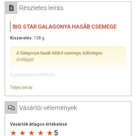
Részletes leírás
BIG STAR GALAGONYA HASÁB CSEMEGE
Kiszerelés:
138 g
A Galagonya hasáb kitűnő csemege, különleges
ízvilággal.
A galagonya jellemzői:
hozzájárulhat a vérkeringési problémák enyhítéséhez
Teljes leírás
a vérnyomás csökkentséhez
fokozhatja a szervek és az izmok vérellátását
koleszterinszint csökkentés
Vásárlói vélemények
a galagonya bizonyítottan jó szíverősítő és
szívnyugtató
Vásárlók átlagos értékelése
Természetesen előforduló antioxidánsokat tartalmaz,
5
melyek segíthetnek a szabad gyökök ellen való