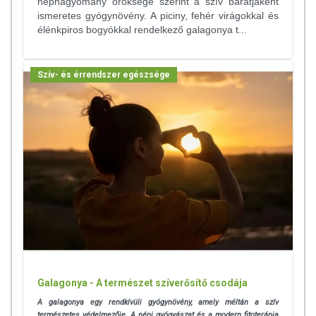
néphagyomány öröksége szerint a szív barátjaként
ismeretes gyógynövény. A piciny, fehér virágokkal és
élénkpiros bogyókkal rendelkező galagonya t...
Szív- és érrendszer egészsége
Galagonya - A természet szíverősítő csodája
A galagonya egy rendkívüli gyógynövény, amely méltán a szív
természetes védelmezője. A népi gyógyászat és a modern fitoterápia