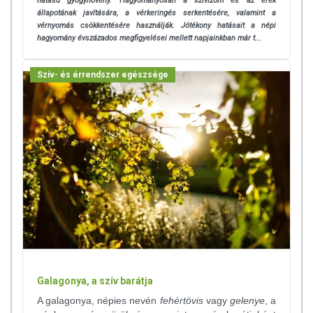
hatású
gyógynövény.
Hagyományosan a szívizom és az erek
állapotának javítására, a vérkeringés serkentésére, valamint a
vérnyomás csökkentésére használják. Jótékony hatásait a népi
hagyomány évszázados megfigyelései mellett napjainkban már t...
Szív- és érrendszer egészsége
Galagonya, a szív barátja
A galagonya, népies nevén
fehértövis
vagy
gelenye
, a