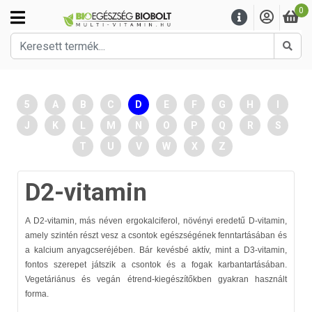
0
Kere
5
A
B
C
D
E
F
G
H
I
J
K
L
M
N
O
P
Q
R
S
T
U
V
W
X
Z
D2-vitamin
A D2-vitamin, más néven ergokalciferol, növényi eredetű D-vitamin,
amely szintén részt vesz a csontok egészségének fenntartásában és
a kalcium anyagcseréjében. Bár kevésbé aktív, mint a D3-vitamin,
fontos szerepet játszik a csontok és a fogak karbantartásában.
Vegetáriánus és vegán étrend-kiegészítőkben gyakran használt
forma.