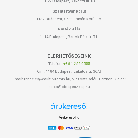
1072 Budapest, Rákóczi út 10.
Szent István körút
1137 Budapest, Szent István Körút 18.
Bartók Béla
1114 Budapest, Bartók Béla út 71.
ELÉRHETŐSÉGEINK
Telefon:
+36-1-255-0555
Cím: 1184 Budapest, Lakatos út 36/B
Email: rendeles@multi-vitamin.hu, Viszonteladói - Partneri - Sales:
sales@bioegeszseg.hu
Árukereső.hu