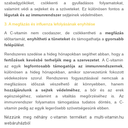
szabadgyököket,
csökkenti a gyulladásos folyamatokat,
valamint
védi a sejteket és a szöveteket.
Ez különösen fontos a
légutak és az immunrendszer
sejtjeinek védelmében.
3. A megfázás és influenza lefolyásának enyhítése
A C-vitamin nem csodaszer, de
csökkentheti a
megfázás
időtartamát,
enyhítheti a tüneteket
és
támogathatja a
gyorsabb
felépülést
.
Rendszeres szedése a hideg hónapokban segíthet abban, hogy a
fertőzések kevésbé terheljék meg a szervezetet
. A C-vitamin
az egyik
legfontosabb támogatója az immunrendszernek
,
különösen a hideg hónapokban, amikor szervezetünk fokozott
védekezésre szorul. Rendszeres fogyasztásával nemcsak a
megfázásos időszak vészelhető át könnyebben, hanem
hozzájárulunk a sejtek védelméhez
, a bőr és az erek
egészségéhez, valamint a vitalitás megőrzéséhez is. Az
immunrendszer folyamatos támogatása tudatos döntés, a C-
vitamin pedig az egyik legerősebb szövetségesünk ebben.
Nézzünk meg néhány c-vitamin terméket a multi-vitamin.hu
webáruházból