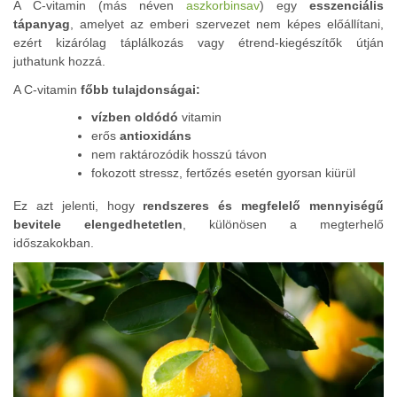
A C-vitamin (más néven
aszkorbinsav
) egy
esszenciális
tápanyag
, amelyet az emberi szervezet nem képes előállítani,
ezért kizárólag táplálkozás vagy étrend-kiegészítők útján
juthatunk hozzá.
A C-vitamin
főbb tulajdonságai:
vízben oldódó
vitamin
erős
antioxidáns
nem raktározódik hosszú távon
fokozott stressz, fertőzés esetén gyorsan kiürül
Ez azt jelenti, hogy
rendszeres és megfelelő mennyiségű
bevitele elengedhetetlen
, különösen a megterhelő
időszakokban.