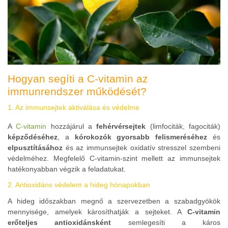
Hogyan segíti a C-vitamin az
immunrendszer működését?
1. Az immunsejtek aktiválása és védelme
A
C-vitamin
hozzájárul a
fehérvérsejtek
(limfociták, fagociták)
képződéséhez
, a
kórokozók gyorsabb felismeréséhez
és
elpusztításához
és az immunsejtek oxidatív stresszel szembeni
védelméhez. Megfelelő C-vitamin-szint mellett az immunsejtek
hatékonyabban végzik a feladatukat.
2. Antioxidáns védelem a hideg hónapokban
A hideg időszakban megnő a szervezetben a szabadgyökök
mennyisége, amelyek károsíthatják a sejteket. A
C-vitamin
erőteljes antioxidánsként
semlegesíti a káros