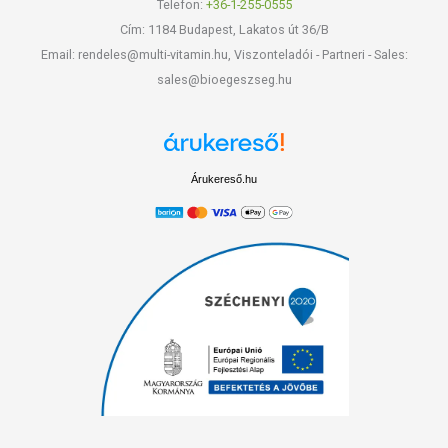
Telefon:
+36-1-255-0555
Cím: 1184 Budapest, Lakatos út 36/B
Email: rendeles@multi-vitamin.hu, Viszonteladói - Partneri - Sales:
sales@bioegeszseg.hu
Árukereső.hu