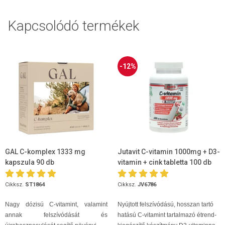
Kapcsolódó termékek
-12%
GAL C-komplex 1333 mg
Jutavit C-vitamin 1000mg + D3-
kapszula 90 db
vitamin + cink tabletta 100 db
Cikksz.
ST1864
Cikksz.
JV6786
Nagy dózisú C-vitamint, valamint
Nyújtott felszívódású, hosszan tartó
annak felszívódását és
hatású C-vitamint tartalmazó étrend-