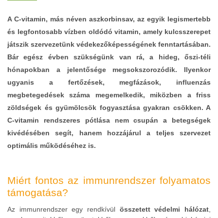
A C-vitamin, más néven aszkorbinsav, az egyik legismertebb
és legfontosabb vízben oldódó vitamin, amely kulcsszerepet
játszik szervezetünk védekezőképességének fenntartásában.
Bár egész évben szükségünk van rá, a hideg, őszi-téli
hónapokban a jelentősége megsokszorozódik. Ilyenkor
ugyanis a fertőzések, megfázások, influenzás
megbetegedések száma megemelkedik, miközben a friss
zöldségek és gyümölcsök fogyasztása gyakran csökken. A
C-vitamin rendszeres pótlása nem csupán a betegségek
kivédésében segít, hanem hozzájárul a teljes szervezet
optimális működéséhez is.
Miért fontos az immunrendszer folyamatos
támogatása?
Az immunrendszer egy rendkívül
összetett védelmi hálózat
,