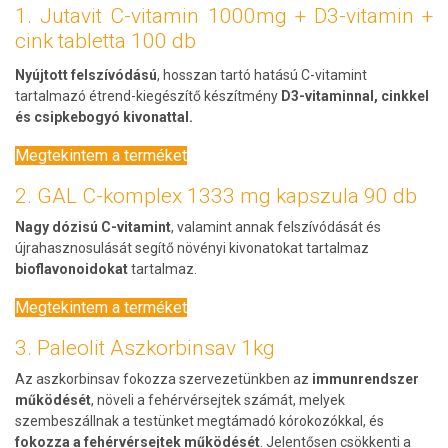
1. Jutavit C-vitamin 1000mg + D3-vitamin +
cink tabletta 100 db
Nyújtott felszívódású
, hosszan tartó hatású C-vitamint
tartalmazó étrend-kiegészítő készítmény
D3-vitaminnal, cinkkel
és csipkebogyó kivonattal.
Megtekintem a terméket
2. GAL C-komplex 1333 mg kapszula 90 db
Nagy dózisú C-vitamint
, valamint annak felszívódását és
újrahasznosulását segítő növényi kivonatokat tartalmaz
bioflavonoidokat
tartalmaz.
Megtekintem a terméket
3. Paleolit Aszkorbinsav 1kg
Az aszkorbinsav fokozza szervezetünkben az
immunrendszer
működését
, növeli a fehérvérsejtek számát, melyek
szembeszállnak a testünket megtámadó kórokozókkal, és
fokozza a fehérvérsejtek működését
. Jelentősen csökkenti a