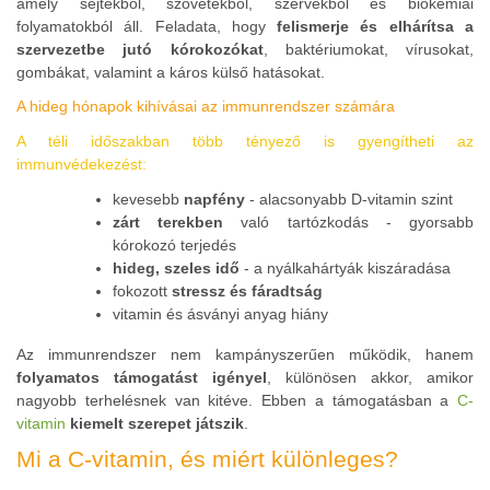
amely sejtekből, szövetekből, szervekből és biokémiai
folyamatokból áll. Feladata, hogy
felismerje és elhárítsa a
szervezetbe jutó kórokozókat
, baktériumokat, vírusokat,
gombákat, valamint a káros külső hatásokat.
A hideg hónapok kihívásai az immunrendszer számára
A téli időszakban több tényező is gyengítheti az
immunvédekezést:
kevesebb
napfény
- alacsonyabb D-vitamin szint
zárt terekben
való tartózkodás - gyorsabb
kórokozó terjedés
hideg, szeles idő
- a nyálkahártyák kiszáradása
fokozott
stressz és fáradtság
vitamin és ásványi anyag hiány
Az immunrendszer nem kampányszerűen működik, hanem
folyamatos támogatást igényel
, különösen akkor, amikor
nagyobb terhelésnek van kitéve. Ebben a támogatásban a
C-
vitamin
kiemelt szerepet játszik
.
Mi a C-vitamin, és miért különleges?