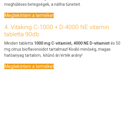
meghűléses betegségek, a nátha tüneteit.
Megtekintem a terméket
4. Vitaking C-1000 + D-4000 NE vitamin
tabletta 90db
Minden tabletta
1000 mg C-vitamint, 4000 NE D-vitamint
és 50
mg citrus bioflavonoidot tartalmaz! Kiváló minőség, magas
hatóanyag tartalom, kitűnő ár/érték arány!
Megtekintem a terméket