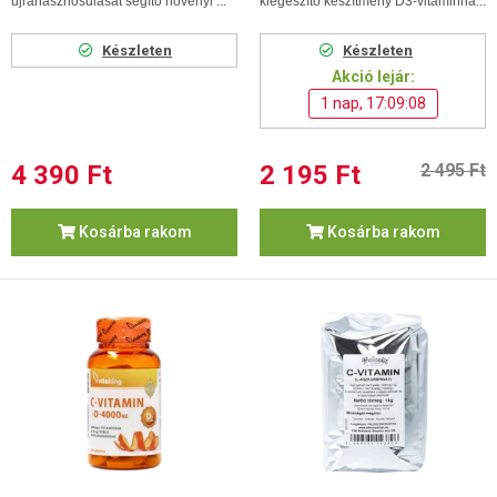
újrahasznosulását segítő növényi ...
kiegészítő készítmény D3-vitaminna...
Készleten
Készleten
Akció lejár:
1 nap, 17:09:07
4 390 Ft
2 195 Ft
2 495 Ft
Kosárba rakom
Kosárba rakom