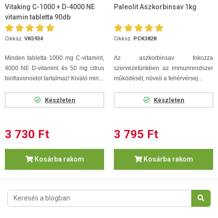
Vitaking C-1000 + D-4000 NE
Paleolit Aszkorbinsav 1kg
vitamin tabletta 90db
Cikksz.
VK5934
Cikksz.
PCK3828
Minden tabletta 1000 mg C-vitamint,
Az aszkorbinsav fokozza
4000 NE D-vitamint és 50 mg citrus
szervezetünkben az immunrendszer
bioflavonoidot tartalmaz! Kiváló min...
működését, növeli a fehérvérsej...
Készleten
Készleten
3 730 Ft
3 795 Ft
Kosárba rakom
Kosárba rakom