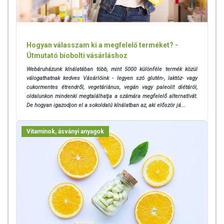
Hogyan válasszam ki a megfelelő terméket? -
Útmutató biobolti vásárláshoz
Webáruházunk kínálatában több, mint 5000 különféle termék közül
válogathatnak kedves Vásárlóink - legyen szó glutén-, laktóz- vagy
cukormentes étrendről, vegetáriánus, vegán vagy paleolit diétáról,
oldalunkon mindenki megtalálhatja a számára megfelelő alternatívát.
De hogyan igazodjon el a sokoldalú kínálatban az, aki először já...
Vitaminok, ásványi anyagok