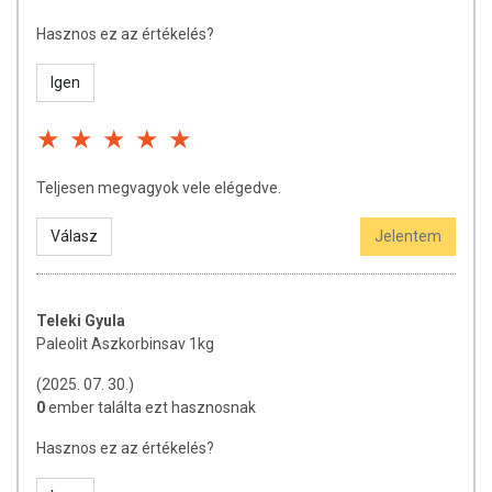
rendelkezhetnek, amely egyénenként eltérő lehet, jelölésük,
megjelenítésük, és reklámozásuk során nem engedélyezett a
Hasznos ez az értékelés?
készítményeknek betegséget megelőző vagy gyógyító hatást
tulajdonítani.
Igen
A termék nem helyettesíti a kiegyensúlyozott, vegyes étrendet és az
egészséges életmódot! A termék nem gyógyít betegségeket! A termék
nem az orvosi kezelés helyettesítésére alkalmas! Betegség esetén
használatát beszélje meg kezelőorvosával. Az ajánlott napi
Teljesen megvagyok vele elégedve.
fogyasztási mennyiséget ne lépje túl! Ne szedje a készítményt, ha az
összetevők bármelyikére érzékeny vagy allergiás! Kisgyermektől
Válasz
Jelentem
elzárva tartandó!
Teleki Gyula
Paleolit Aszkorbinsav 1kg
(2025. 07. 30.)
0
ember találta ezt hasznosnak
Hasznos ez az értékelés?