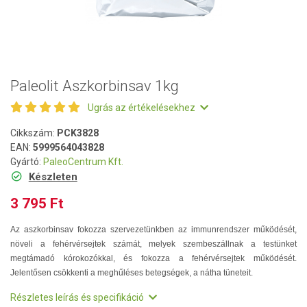
Paleolit Aszkorbinsav 1kg
Ugrás az értékelésekhez
Cikkszám:
PCK3828
EAN:
5999564043828
Gyártó:
PaleoCentrum Kft.
Készleten
3 795 Ft
Az aszkorbinsav fokozza szervezetünkben az immunrendszer működését,
növeli a fehérvérsejtek számát, melyek szembeszállnak a testünket
megtámadó kórokozókkal, és fokozza a fehérvérsejtek működését.
Jelentősen csökkenti a meghűléses betegségek, a nátha tüneteit.
Részletes leírás és specifikáció