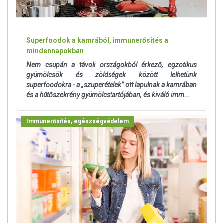
Superfoodok a kamrából, immunerősítés a
mindennapokban
Nem csupán a távoli országokból érkező, egzotikus
gyümölcsök és zöldségek között lelhetünk
superfoodokra - a „szuperételek” ott lapulnak a kamrában
és a hűtőszekrény gyümölcstartójában, és kiváló imm...
Immunerősítés, egészségvédelem