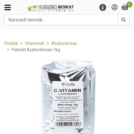
0
Kere
Főoldal
Vitaminok
Aszkorbinsav
Paleolit Aszkorbinsav 1kg