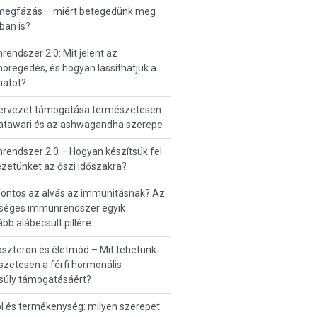
 megfázás – miért betegedünk meg
ban is?
endszer 2.0: Mit jelent az
regedés, és hogyan lassíthatjuk a
matot?
zervezet támogatása természetesen
hatawari és az ashwagandha szerepe
endszer 2.0 – Hogyan készítsük fel
zetünket az őszi időszakra?
fontos az alvás az immunitásnak? Az
séges immunrendszer egyik
ább alábecsült pillére
szteron és életmód – Mit tehetünk
zetesen a férfi hormonális
súly támogatásáért?
ol és termékenység: milyen szerepet