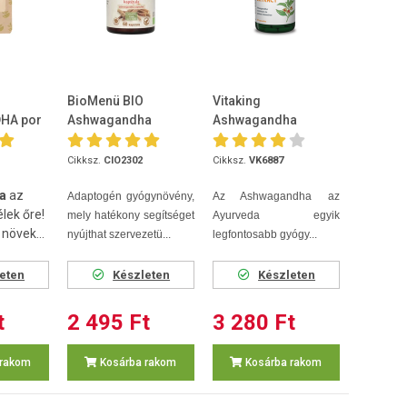
BioMenü BIO
Vitaking
HA por
Ashwagandha
Ashwagandha
kapszula 60db
kivonat 240mg k...
Cikksz.
CIO2302
Cikksz.
VK6887
ha
az
Adaptogén gyógynövény,
Az Ashwagandha az
élek őre!
mely hatékony segítséget
Ayurveda egyik
növek...
nyújthat szervezetü...
legfontosabb gyógy...
eten
Készleten
Készleten
t
2 495 Ft
3 280 Ft
 rakom
Kosárba rakom
Kosárba rakom