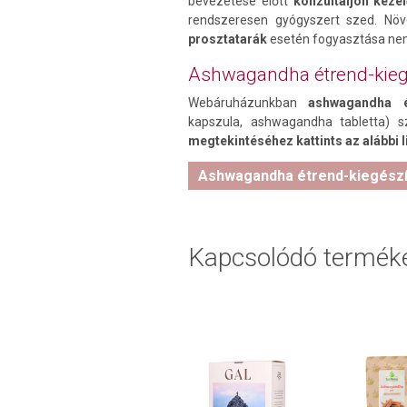
bevezetése előtt
konzultáljon keze
rendszeresen gyógyszert szed. Növe
prosztatarák
esetén fogyasztása nem
Ashwagandha étrend-kieg
Webáruházunkban
ashwagandha ét
kapszula, ashwagandha tabletta) sz
megtekintéséhez kattints az alábbi l
Ashwagandha étrend-kiegészí
Kapcsolódó termék