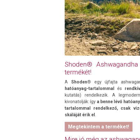
Shoden® Ashwagandha 
termékét!
A
Shoden®
egy újfajta ashwaga
hatóanyag-tartalommal
és
rendkí
kutatás) rendelkezik. A legmodern
kivonatolják: így
a benne lévő hatóan
tartalom
mal rendelkező, csak vize
skáláját érik el
.
Megtekintem a terméket!
Mire jó még az ashwaga