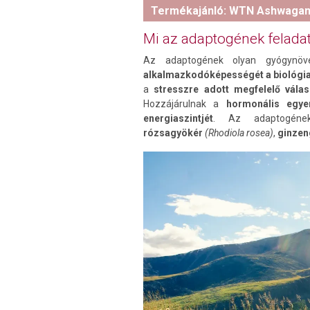
Termékajánló: WTN Ashwagan
Mi az adaptogének felada
Az adaptogének olyan gyógynö
alkalmazkodóképességét a biológiai
a
stresszre adott megfelelő válas
Hozzájárulnak a
hormonális egyen
energiaszintjét
. Az adaptogéne
rózsagyökér
(Rhodiola rosea)
,
ginze