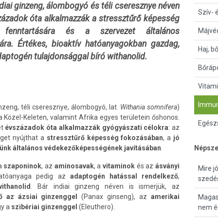
diai ginzeng, álombogyó és téli cseresznye néven
Szív- 
zázadok óta alkalmazzák a stressztűrő képesség
 fenntartására és a szervezet általános
Májvé
ára. Értékes, bioaktív hatóanyagokban gazdag,
Haj, b
aptogén tulajdonsággal bíró withanolid.
Bőrápo
Vitami
Immun
inzeng, téli cseresznye, álombogyó, lat.
Withania somnifera
)
 a Közel-Keleten, valamint Afrika egyes területein őshonos.
Egészs
ét
évszázadok óta alkalmazzák gyógyászati célokra
: az
get nyújthat a
stressztűrő képesség fokozásában
, a
jó
ünk általános védekezőképességének javításában
.
Népsze
 a
szaponinok
, az
aminosavak
, a
vitaminok
és az
ásványi
Mire j
 hatóanyaga pedig az
adaptogén
hatással rendelkező
,
szedé
withanolid
. Bár indiai ginzeng néven is ismerjük, az
 az ázsiai ginzenggel
(Panax ginseng), az
amerikai
Magas 
gy a
szibériai ginzenggel
(Eleuthero).
nem ér