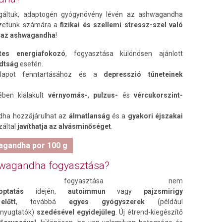
gáltuk, adaptogén gyógynövény lévén az ashwagandha
vezetünk számára a
fizikai és szellemi stressz-szel való
g az ashwagandha
!
tes energiafokozó
, fogyasztása különösen ajánlott
adtság
esetén.
állapot fenntartásához és a
depresszió tüneteinek
ében kialakult
vérnyomás-
,
pulzus-
és
vércukorszint-
dha hozzájárulhat az
álmatlanság
és a
gyakori éjszakai
záltal
javíthatja az alvásminőséget
.
agandha por 100 g
shwagandha fogyasztása?
dha fogyasztása nem
zoptatás
idején,
autoimmun
vagy
pajzsmirigy
őtt
, továbbá
egyes gyógyszerek
(például
 nyugtatók)
szedésével egyidejűleg
. Új étrend-kiegészítő