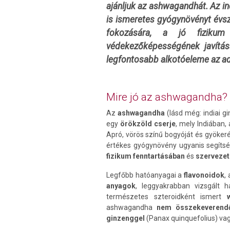
ajánljuk az ashwagandhát. Az in
is ismeretes gyógynövényt évs
fokozására, a jó fizikum
védekezőképességének javítás
legfontosabb alkotóeleme az ad
Mire jó az ashwagandha?
Az
ashwagandha
(lásd még: indiai g
egy
örökzöld cserje
, mely Indiában,
Apró, vörös színű bogyóját és gyöker
értékes gyógynövény ugyanis segítsé
fizikum fenntartásában
és
szervezet
Legfőbb hatóanyagai a
flavonoidok
,
anyagok
, leggyakrabban vizsgált
természetes szteroidként ismert
ashwagandha
nem összekeverendő
ginzenggel
(Panax quinquefolius) va