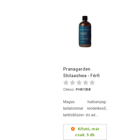
Pranagarden
Shilaashwa - Férfi
erőnlét 100 ml
Cikksz.
PHK1058
Magas hatóanyag-
tartalommal rendelkező,
tartósítószer- és ad...
Kifutó, már
csak:
5 db