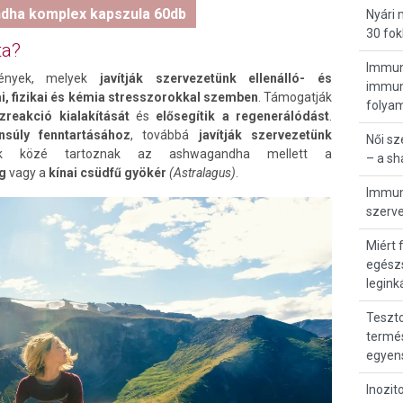
dha komplex kapszula 60db
Nyári
30 fok
ta?
Immunr
vények, melyek
javítják szervezetünk ellenálló- és
immunö
, fizikai és kémia stresszorokkal szemben
. Támogatják
folya
zreakció kialakítását
és
elősegítik a regenerálódást
.
súly fenntartásához
, továbbá
javítják szervezetünk
Női s
k közé tartoznak az ashwagandha mellett a
– a s
ng
vagy a
kínai csüdfű gyökér
(Astralagus)
.
Immunr
szerve
Miért 
egész
legink
Teszto
termés
egyen
Inozit