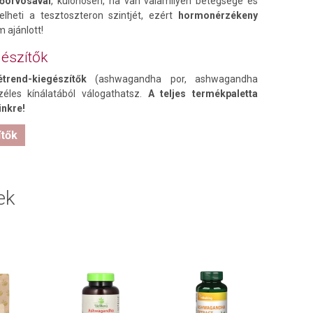
lőorvosával
, különösen, ha van valamilyen betegsége és
lheti a tesztoszteron szintjét, ezért
hormonérzékeny
 ajánlott!
észítők
rend-kiegészítők
(ashwagandha por, ashwagandha
éles kínálatából válogathatsz.
A teljes termékpaletta
inkre!
tők
ek