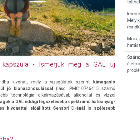
tölthe
Immunr
Melyik
mindk
Mi az 
hatása
Szára
kapszula - Ismerjük meg a GAL új
életmó
probl
ndha kivonat, mely a vizsgálatok szerint
kimagasló
vül jó biohasznosulással
(lásd: PMC10746415 számú
ebb technológia alkalmazásával, alkohollal és vízzel
yagok a GAL eddigi legszélesebb spektrumú ható
anyag-
s kivonattal előállított Sensoril®-énál is szélesebb
ndha?