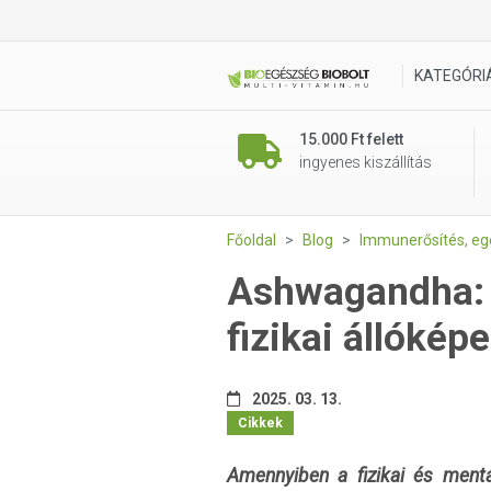
KATEGÓRI
15.000 Ft felett
ingyenes kiszállítás
Főoldal
Blog
Immunerősítés, e
Ashwagandha: S
fizikai állóké
2025. 03. 13.
Cikkek
Amennyiben a fizikai és mentá