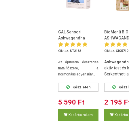
GAL Sensoril
BioMenü BIO
Ashwagandha
ASHWAGAND
kapszula 60 db
125 g
Cikksz.
ST2182
Cikksz.
CIO5710
Ashwagand
Az ájurvéda évezredes
aktív test és l
fiatalítószere, a
Serkentheti a 
hormonális egyensúly...
Készleten
Készl
5 590 Ft
2 195 F
Kosárba rakom
Kosárba