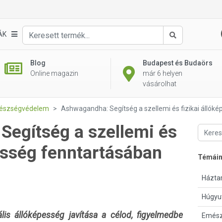
ÁK
Keresés
Blog
Budapest és Budaörs
Online magazin
már 6 helyen
vásárolhat
gészségvédelem
Ashwagandha: Segítség a szellemi és fizikai állók
egítség a szellemi és
pesség fenntartásában
Témái
Háztar
Húgyu
lis állóképesség javítása a célod, figyelmedbe
Emész