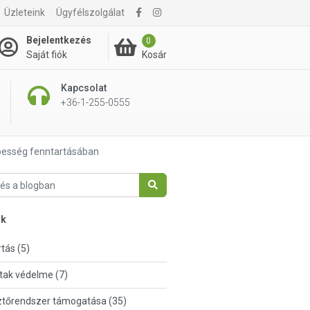
Üzleteink
Ügyfélszolgálat
Bejelentkezés
0
Kosár
Saját fiók
Kapcsolat
+36-1-255-0555
épesség fenntartásában
nk
tás (5)
tak védelme (7)
tőrendszer támogatása (35)