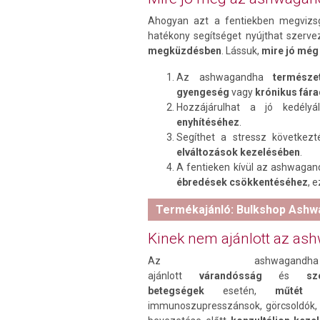
Ahogyan azt a fentiekben megvizs
hatékony segítséget nyújthat szer
megküzdésben
. Lássuk,
mire jó mé
Az ashwagandha
természe
gyengeség
vagy
krónikus fár
Hozzájárulhat a jó kedély
enyhítéséhez
.
Segíthet a stressz következt
elváltozások kezelésében
.
A fentieken kívül az ashwagan
ébredések csökkentéséhez
, e
Termékajánló: Bulkshop Ashw
Kinek nem ajánlott az a
Az ashwagan
ajánlott
várandósság
és
s
betegségek
esetén,
műtét el
immunoszupresszánsok, görcsoldók,