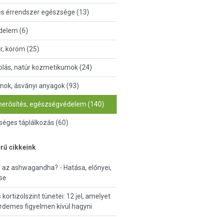
és érrendszer egészsége (13)
delem (6)
őr, köröm (25)
lás, natúr kozmetikumok (24)
nok, ásványi anyagok (93)
erősítés, egészségvédelem (140)
éges táplálkozás (60)
rű cikkeink
ó az ashwagandha? - Hatása, előnyei,
se
kortizolszint tünetei: 12 jel, amelyet
demes figyelmen kívül hagyni