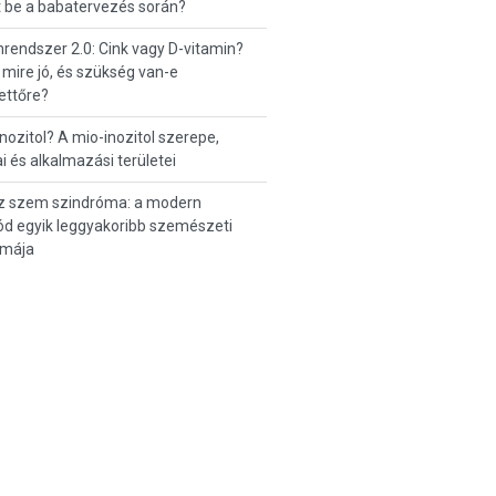
t be a babatervezés során?
endszer 2.0: Cink vagy D-vitamin?
 mire jó, és szükség van-e
ettőre?
inozitol? A mio-inozitol szerepe,
i és alkalmazási területei
z szem szindróma: a modern
d egyik leggyakoribb szemészeti
émája