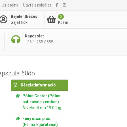
Üzleteink
Ügyfélszolgálat
2 495 Ft
Kosárba rakom
Bejelentkezés
0
Kosár
Saját fiók
Kapcsolat
+36-1-255-0555
apszula 60db
Készletinformáció
Pólus Center (Pólus
patikával szemben)
Átvehető ma 19:00-ig
Fény utcai piac
(Príma kijáratánál)