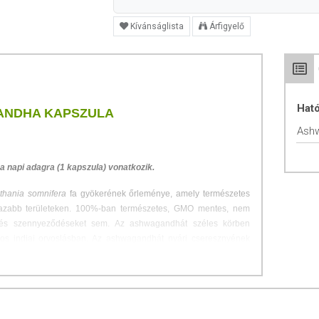
Kívánságlista
Árfigyelő
Hat
ANDHA KAPSZULA
Ash
 napi adagra (1 kapszula) vonatkozik.
thania somnifera
fa gyökerének őrleménye, amely természetes
azabb területeken. 100%-ban természetes, GMO mentes, nem
t és szennyeződéseket sem. Az ashwagandhát széles körben
os indiai orvoslásban. Az ashwagandhát nyári cseresznyének
otanikailag különbözik a ginseng családtól. Világosbarnás színű,
keserű ízű.
 tartalmaz, köztük anolidokat, alkaloidokat, kolint, zsírsavat,