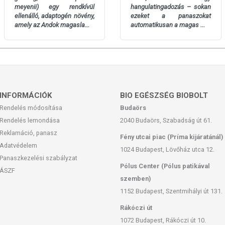
meyenii) egy rendkívül
hangulatingadozás – sokan
ellenálló, adaptogén növény,
ezeket a panaszokat
amely az Andok magasla...
automatikusan a magas ...
INFORMÁCIÓK
BIO EGÉSZSÉG BIOBOLT
Rendelés módosítása
Budaörs
Rendelés lemondása
2040 Budaörs, Szabadság út 61.
Reklamáció, panasz
Fény utcai piac (Príma kijáratánál)
Adatvédelem
1024 Budapest, Lövőház utca 12.
Panaszkezelési szabályzat
Pólus Center (Pólus patikával
ÁSZF
szemben)
1152 Budapest, Szentmihályi út 131.
Rákóczi út
1072 Budapest, Rákóczi út 10.