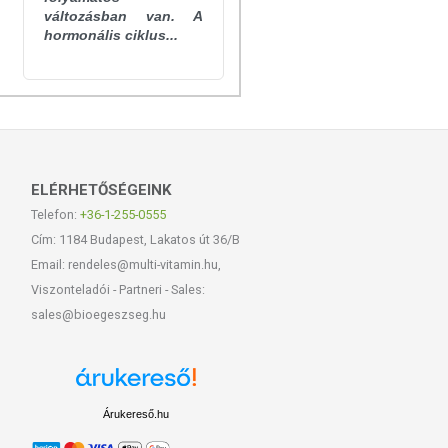
változásban van. A
hormonális ciklus...
ELÉRHETŐSÉGEINK
Telefon:
+36-1-255-0555
Cím: 1184 Budapest, Lakatos út 36/B
Email: rendeles@multi-vitamin.hu,
Viszonteladói - Partneri - Sales:
sales@bioegeszseg.hu
Árukereső.hu