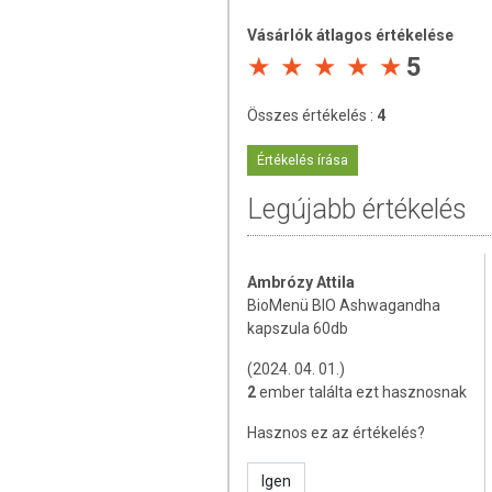
Alapanyagok lehetséges tulajdonságai
Vásárlók átlagos értékelése
5
Stressz csökkentése:
az ashwa
kiegyensúlyozottabbnak érezhetj
Energia növelése:
fogyasztása 
Összes értékelés :
4
napi feladatokkal.
Immunrendszer erősítése:
tá
Értékelés írása
betegségekkel szemben.
Legújabb értékelés
Gyulladások csökkentése:
az im
harcban is segíthet.
Kognitív funkciók javítása:
javít
iskolában vagy a munkában.
Ambrózy Attila
BioMenü BIO Ashwagandha
Bio, Vegán, Természetes anyagokból
kapszula 60db
Tartósítószermentes, Zsírmentes, Telített
(2024. 04. 01.)
JAVASOLT FELHASZNÁ
2
ember találta ezt hasznosnak
Adagolás:
1 kapszula naponta, folyadékk
Hasznos ez az értékelés?
ÖSSZETÉTEL
Igen