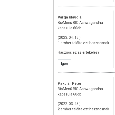
Összetevők:
100% bio ashwagandha
(
cellulóz.
Varga Klaudia
Hatóanyagok a termék napi adagjában (
BioMenü BIO Ashwagandha
kapszula 60db
Ashwagandha gyökérpor
(withan
(2023. 04. 15.)
TOVÁBBI TUDNIVALÓK
1
ember találta ezt hasznosnak
Hasznos ez az értékelés?
Tárolás: Száraz, hűvös helyen, napfénytő
Forgalmazó: Caleido IT-Outsource Kft.
Igen
Származási hely: India
Pakulár Péter
Az oldalunkon lévő adatokat folyamato
BioMenü BIO Ashwagandha
Szeretnénk felhívni azonban a figyelmet
kapszula 60db
termékfotókat, tápérték-, összetétel-, és
értékek eltérhetnek az élelmiszerek ter
(2022. 03. 28.)
csomagolásán találják meg.
2
ember találta ezt hasznosnak