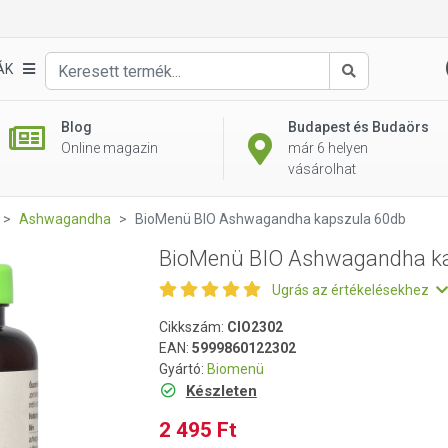
apszula 60db
ÁK
Keresés
Blog
Budapest és Budaörs
Online magazin
már 6 helyen
vásárolhat
Ashwagandha
BioMenü BIO Ashwagandha kapszula 60db
BioMenü BIO Ashwagandha k
Ugrás az értékelésekhez
Cikkszám:
CIO2302
EAN:
5999860122302
Gyártó:
Biomenü
Készleten
2 495 Ft