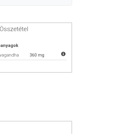
Összetétel
óanyagok
wagandha
360 mg