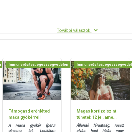
 európai uniós szabályozás szerint élelmiszereknek minősülnek,
zítését szolgálják, és koncentrált formában tartalmaznak
k kedvező élettani hatással rendelkezhetnek, amely egyénenként
k, és reklámozásuk során nem engedélyezett a készítményeknek
További válaszok
 tulajdonítani.
ozott, vegyes étrendet és az egészséges életmódot! A termék nem
z orvosi kezelés helyettesítésére alkalmas! Betegség esetén
al. Az ajánlott napi fogyasztási mennyiséget ne lépje túl! Ne
 bármelyikére érzékeny vagy allergiás! Kisgyermektől elzárva
m
Immunerősítés, egészségvédelem
Immunerősítés, egészségvéde
Támogasd erőnléted
Magas kortizolszint
maca gyökérrel!
tünetei: 12 jel, ame...
A maca gyökér (perui
Állandó fáradtság, rossz
ginzeng, lat. Lepidium
alvás, hasi hízás vagy