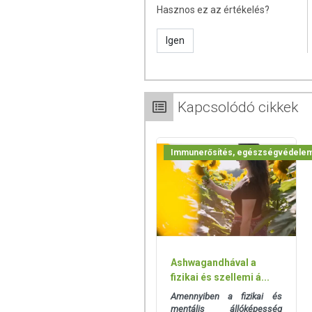
Hasznos ez az értékelés?
Az étrend-kiegészítők az érvényben levő
amelyek a hagyományos étrend kiegés
Igen
tápanyagokat. Bár az étrend-kiegészítő
eltérő lehet, jelölésük, megjelenítésü
betegséget megelőző vagy gyógyító hatást
A termék nem helyettesíti a kiegyensúly
Kapcsolódó cikkek
gyógyít betegségeket! A termék nem a
használatát beszélje meg kezelőorvosáv
szedje a készítményt, ha az összetevők
Immunerősítés, egészségvédele
tartandó!
Ashwagandhával a
fizikai és szellemi á...
Amennyiben a fizikai és
mentális állóképesség