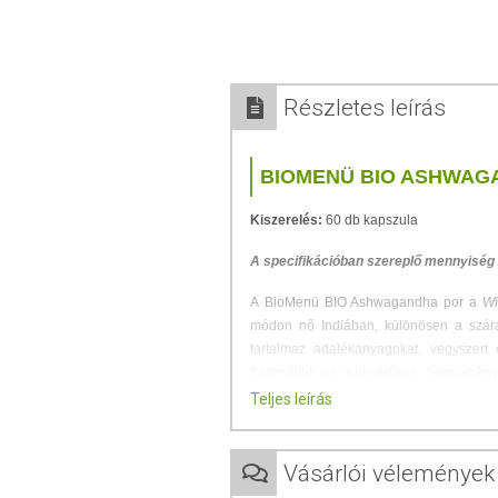
Részletes leírás
BIOMENÜ BIO ASHWAG
Kiszerelés:
60 db kapszula
A specifikációban szereplő mennyiség a
A BioMenü BIO Ashwagandha por a
Wi
módon nő Indiában, különösen a szár
tartalmaz adalékanyagokat, vegyszer
használták az ayurvédikus, hagyomány
vagy indiai ginsengnek is nevezik, bár b
Teljes leírás
enyhén mogyorós illatú. Nagyon enyhén 
Az ashwagandha számos hasznos tápanyagot
Vásárlói vélemények
aminosavakat és különböző cukrokat.