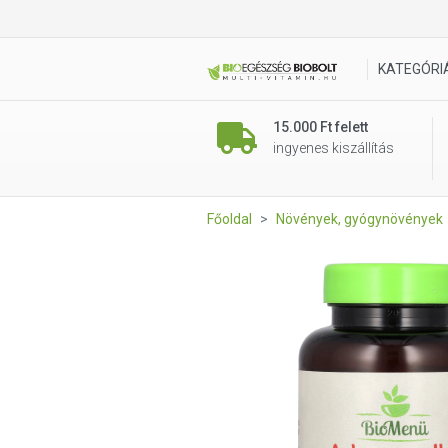
BioMenü BIO Ashwagandha k
KATEGÓRI
15.000 Ft felett
ingyenes kiszállítás
Főoldal
Növények, gyógynövények