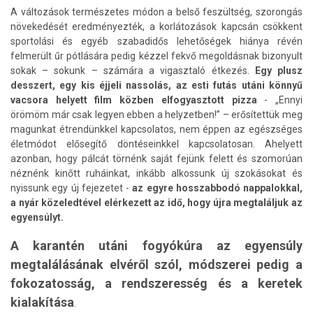
A változások természetes módon a belső feszültség, szorongás
növekedését eredményezték, a korlátozások kapcsán csökkent
sportolási és egyéb szabadidős lehetőségek hiánya révén
felmerült űr pótlására pedig kézzel fekvő megoldásnak bizonyult
sokak – sokunk – számára a vigasztaló étkezés.
Egy plusz
desszert, egy kis éjjeli nassolás, az esti futás utáni könnyű
vacsora helyett film közben elfogyasztott pizza
- „Ennyi
örömöm már csak legyen ebben a helyzetben!” – erősítettük meg
magunkat étrendünkkel kapcsolatos, nem éppen az egészséges
életmódot elősegítő döntéseinkkel kapcsolatosan. Ahelyett
azonban, hogy pálcát törnénk saját fejünk felett és szomorúan
néznénk kinőtt ruháinkat, inkább alkossunk új szokásokat és
nyissunk egy új fejezetet -
az egyre hosszabbodó nappalokkal,
a nyár közeledtével elérkezett az idő, hogy újra megtaláljuk az
egyensúlyt.
A karantén utáni fogyókúra az egyensúly
megtalálásának elvéről szól, módszerei pedig a
fokozatosság, a rendszeresség és a keretek
kialakítása
.