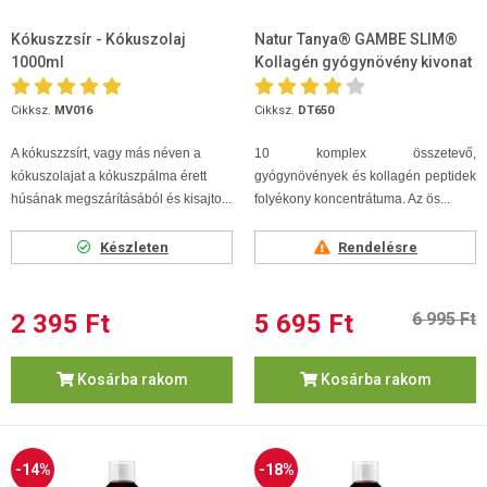
Kókuszzsír - Kókuszolaj
Natur Tanya® GAMBE SLIM®
1000ml
Kollagén gyógynövény kivonat
500ml
Cikksz.
MV016
Cikksz.
DT650
A kókuszzsírt, vagy más néven a
10 komplex összetevő,
kókuszolajat a kókuszpálma érett
gyógynövények és kollagén peptidek
húsának megszárításából és kisajto...
folyékony koncentrátuma. Az ös...
Készleten
Rendelésre
2 395 Ft
5 695 Ft
6 995 Ft
Kosárba rakom
Kosárba rakom
-14%
-18%