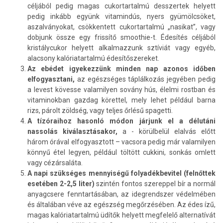
céljából pedig magas cukortartalmú desszertek helyett
pedig inkább együnk vitamindús, nyers gyümölcsöket,
aszalványokat, csökkentett cukortartalmú „nasikat”, vagy
dobjunk össze egy frissítő smoothie-t. Édesítés céljából
kristálycukor helyett alkalmazzunk sztíviát vagy egyéb,
alacsony kalóriatartalmú édesítőszereket.
Az ebédet igyekezzünk minden nap azonos időben
elfogyasztani,
az egészséges táplálkozás jegyében pedig
a levest kövesse valamilyen sovány hús, élelmi rostban és
vitaminokban gazdag körettel, mely lehet például barna
rizs, párolt zöldség, vagy teljes őrlésű spagetti.
A tízóraihoz hasonló módon járjunk el a délutáni
nassolás kiválasztásakor,
a - körülbelül elalvás előtt
három órával elfogyasztott – vacsora pedig már valamilyen
könnyű étel legyen, például töltött cukkini, sonkás omlett
vagy cézársaláta.
A napi szükséges mennyiségű folyadékbevitel (felnőttek
esetében 2-2,5 liter)
szintén fontos szereppel bír a normál
anyagcsere fenntartásában, az idegrendszer védelmében
és általában véve az egészség megőrzésében. Az édes ízű,
magas kalóriatartalmú üdítők helyett megfelelő alternatívát