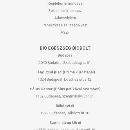
Rendelés lemondása
Reklamáció, panasz
Adatvédelem
Panaszkezelési szabályzat
ÁSZF
BIO EGÉSZSÉG BIOBOLT
Budaörs
2040 Budaörs, Szabadság út 61.
Fény utcai piac (Príma kijáratánál)
1024 Budapest, Lövőház utca 12.
Pólus Center (Pólus patikával szemben)
1152 Budapest, Szentmihályi út 131.
Rákóczi út
1072 Budapest, Rákóczi út 10.
Szent István körút
1137 Budapest, Szent István Körút 18.