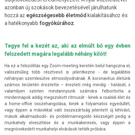
azonban új szokások bevezetésével járulhatunk
hozzá az
egészségesebb életmód
kialakításához és
a hatékonyabb
fogyókúrához
.
Tegye fel a kezét az, aki az elmúlt bő egy évben
felszedett magára legalább néhány kilót!
Ha ez a felszólítás egy Zoom-meeting keretén belül hangozna el,
valószínűleg több résztvevő is jelentkezne - de legalábbis
néhányan szemlesütve elmosolyodnának. A koronavírus életünk
számos területén éreztette – érezteti még mindig - hatását, s
valamilyen szinten mindannyiunk számára felborította a
mindennapok addig megszokott ritmusát - kinek a családi élet és
a home-office összehangolása, kinek a folyamatos egyedüllét,
vagy éppen a másokkal való összezártság jelentett új kihívást,
mások alkalmazkodó- és problémamegoldó készségét pedig a
munkahely elveszítése és a munkakeresés, vagy éppen a
megnövekedett munkahelyi elvárások tették próbára.