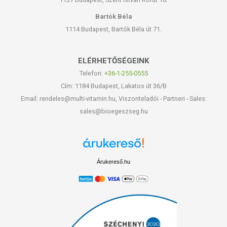
Bartók Béla
1114 Budapest, Bartók Béla út 71.
ELÉRHETŐSÉGEINK
Telefon:
+36-1-255-0555
Cím: 1184 Budapest, Lakatos út 36/B
Email: rendeles@multi-vitamin.hu, Viszonteladói - Partneri - Sales:
sales@bioegeszseg.hu
Árukereső.hu