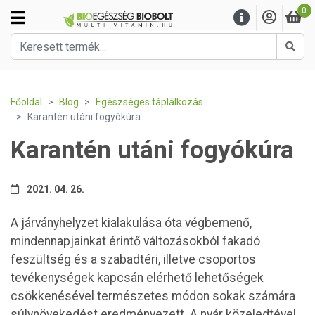
0
Kere
Főoldal
Blog
Egészséges táplálkozás
Karantén utáni fogyókúra
Karantén utáni fogyókúra
2021. 04. 26.
A járványhelyzet kialakulása óta végbemenő,
mindennapjainkat érintő változásokból fakadó
feszültség és a szabadtéri, illetve csoportos
tevékenységek kapcsán elérhető lehetőségek
csökkenésével természetes módon sokak számára
súlynövekedést eredményezett. A nyár közeledtével