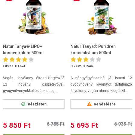
Natur Tanya® LIPO+
Natur Tanya® Puridren
koncentrátum 500ml
koncentrátum 500ml
Cikksz.
DT674
Cikksz.
DT544
Vegán, folyékony étrend-kiegészítő
A népgyógyászatból jól ismert 12
13 növényi összetevővel,
gyógynövény kivonatot tartalmazó
gyógynövényekkel és fruktoolig...
folyékony, vegán étrend-kiegészít...
Készleten
Rendelésre
5 850 Ft
6 785 Ft
5 695 Ft
6 935 Ft