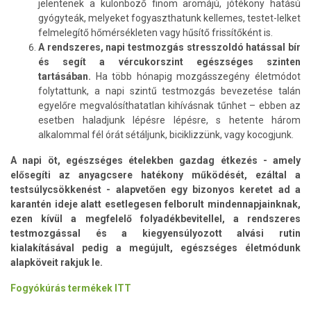
jelentenek a különböző finom aromájú, jótékony hatású
gyógyteák, melyeket fogyaszthatunk kellemes, testet-lelket
felmelegítő hőmérsékleten vagy hűsítő frissítőként is.
A rendszeres, napi testmozgás stresszoldó hatással bír
és segít a vércukorszint egészséges szinten
tartásában.
Ha több hónapig mozgásszegény életmódot
folytattunk, a napi szintű testmozgás bevezetése talán
egyelőre megvalósíthatatlan kihívásnak tűnhet – ebben az
esetben haladjunk lépésre lépésre, s hetente három
alkalommal fél órát sétáljunk, biciklizzünk, vagy kocogjunk.
A napi öt, egészséges ételekben gazdag étkezés - amely
elősegíti az anyagcsere hatékony működését, ezáltal a
testsúlycsökkenést - alapvetően egy bizonyos keretet ad a
karantén ideje alatt esetlegesen felborult mindennapjainknak,
ezen kívül a megfelelő folyadékbevitellel, a rendszeres
testmozgással és a kiegyensúlyozott alvási rutin
kialakításával pedig a megújult, egészséges életmódunk
alapköveit rakjuk le.
Fogyókúrás termékek ITT