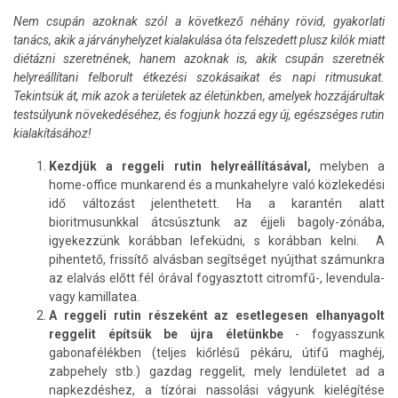
Nem csupán azoknak szól a következő néhány rövid, gyakorlati
tanács, akik a járványhelyzet kialakulása óta felszedett plusz kilók miatt
diétázni szeretnének, hanem azoknak is, akik csupán szeretnék
helyreállítani felborult étkezési szokásaikat és napi ritmusukat.
Tekintsük át, mik azok a területek az életünkben, amelyek hozzájárultak
testsúlyunk növekedéséhez, és fogjunk hozzá egy új, egészséges rutin
kialakításához!
Kezdjük a reggeli rutin helyreállításával,
melyben a
home-office munkarend és a munkahelyre való közlekedési
idő változást jelenthetett. Ha a karantén alatt
bioritmusunkkal átcsúsztunk az éjjeli bagoly-zónába,
igyekezzünk korábban lefeküdni, s korábban kelni. A
pihentető, frissítő alvásban segítséget nyújthat számunkra
az elalvás előtt fél órával fogyasztott citromfű-, levendula-
vagy kamillatea.
A reggeli rutin részeként az esetlegesen elhanyagolt
reggelit építsük be újra életünkbe
- fogyasszunk
gabonafélékben (teljes kiőrlésű pékáru, útifű maghéj,
zabpehely stb.) gazdag reggelit, mely lendületet ad a
napkezdéshez, a tízórai nassolási vágyunk kielégítése